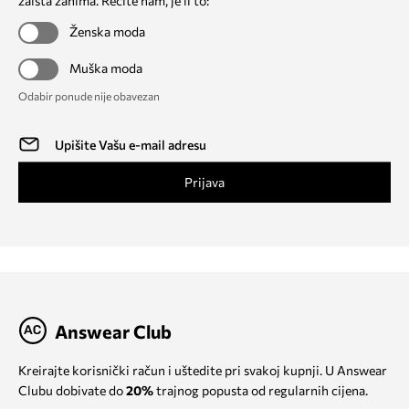
zaista zanima. Recite nam, je li to:
Ženska moda
Muška moda
Odabir ponude nije obavezan
Prijava
Answear Club
Kreirajte korisnički račun i uštedite pri svakoj kupnji. U Answear
Clubu dobivate do
20%
trajnog popusta od regularnih cijena.