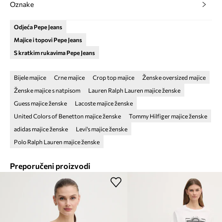
Oznake
Odjeća Pepe Jeans
Majice i topovi Pepe Jeans
S kratkim rukavima Pepe Jeans
Bijele majice
Crne majice
Crop top majice
Ženske oversized majice
Ženske majice s natpisom
Lauren Ralph Lauren majice ženske
Guess majice ženske
Lacoste majice ženske
United Colors of Benetton majice ženske
Tommy Hilfiger majice ženske
adidas majice ženske
Levi's majice ženske
Polo Ralph Lauren majice ženske
Preporučeni proizvodi