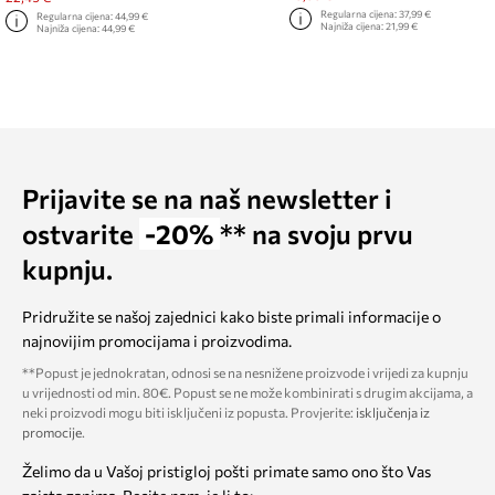
Regularna cijena:
37,99 €
Regularna cijena:
44,99 €
Najniža cijena:
21,99 €
Najniža cijena:
44,99 €
Prijavite se na naš newsletter i
ostvarite
-20%
** na svoju prvu
kupnju.
Pridružite se našoj zajednici kako biste primali informacije o
najnovijim promocijama i proizvodima.
**Popust je jednokratan, odnosi se na nesnižene proizvode i vrijedi za kupnju
u vrijednosti od min. 80€. Popust se ne može kombinirati s drugim akcijama, a
neki proizvodi mogu biti isključeni iz popusta. Provjerite:
isključenja iz
promocije
.
Želimo da u Vašoj pristigloj pošti primate samo ono što Vas