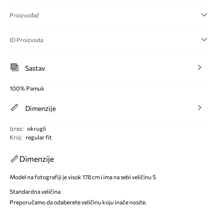
Proizvođač
ID Proizvoda
Sastav
100% Pamuk
Dimenzije
Izrez
:
okrugli
Kroj
:
regular fit
Dimenzije
Model na fotografiji je visok 178 cm i ima na sebi veličinu S
Standardna veličina
Preporučamo da odaberete veličinu koju inače nosite.