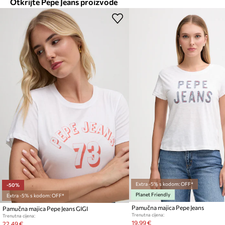
Otkrijte Pepe Jeans proizvode
Extra -5% s kodom: OFF*
-50%
Planet Friendly
Extra -5% s kodom: OFF*
Pamučna majica Pepe Jeans
Pamučna majica Pepe Jeans GIGI
Trenutna cijena:
Trenutna cijena:
19,99 €
22,49 €