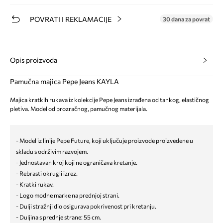
POVRATI I REKLAMACIJE
30 dana za povrat
Opis proizvoda
Pamučna majica Pepe Jeans KAYLA
Majica kratkih rukava iz kolekcije Pepe Jeans izrađena od tankog, elastičnog
pletiva. Model od prozračnog, pamučnog materijala.
- Model iz linije Pepe Future, koji uključuje proizvode proizvedene u
skladu s održivim razvojem.
- Jednostavan kroj koji ne ograničava kretanje.
- Rebrasti okrugli izrez.
- Kratki rukav.
- Logo modne marke na prednjoj strani.
- Dulji stražnji dio osigurava pokrivenost pri kretanju.
- Duljina s prednje strane: 55 cm.