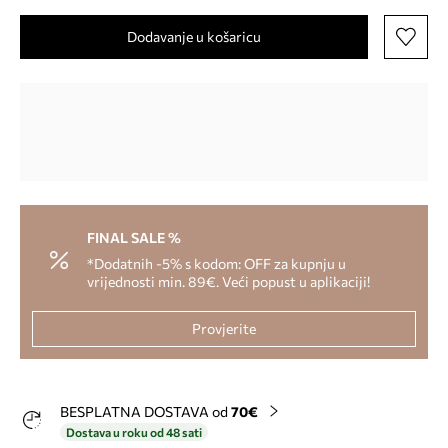
Dodavanje u košaricu
FINAL SALE %
*Dodatnih -5% s kodom: OFF za kupnju u
vrijednosti min. 89€. Veći popust u aplikaciji!
Provjerite
BESPLATNA DOSTAVA od
70€
Dostava u roku od 48 sati