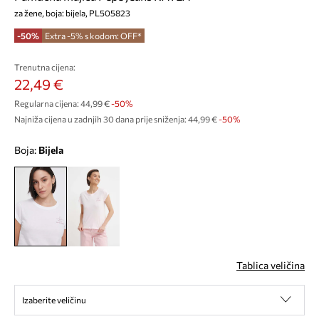
za žene, boja: bijela, PL505823
-50%
Extra -5% s kodom: OFF*
Trenutna cijena:
22,49 €
Regularna cijena:
44,99 €
-50%
Najniža cijena u zadnjih 30 dana prije sniženja:
44,99 €
 -50%
Boja:
bijela
Tablica veličina
Izaberite veličinu