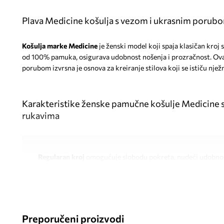
Plava Medicine košulja s vezom i ukrasnim porub
Košulja marke Medicine
je ženski model koji spaja klasičan kroj 
od 100% pamuka, osigurava udobnost nošenja i prozračnost. Ova
porubom izvrsna je osnova za kreiranje stilova koji se ističu nj
Karakteristike ženske pamučne košulje Medicine s
rukavima
Regularan kroj
omogućuje slobodu pokreta, nudeći udobno p
Izrada od 100% pamuka
omogućuje prozračnost i mekoću n
Kratki, široki rukav
pruža udobnost nošenja u toplijim dan
Preporučeni proizvodi