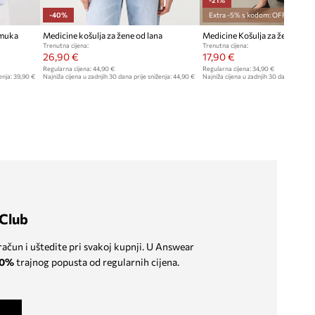
-40%
Extra -5% s kodom: OFF*
amuka
Medicine košulja za žene od lana
Medicine Košulja za žene
Trenutna cijena:
Trenutna cijena:
26,90 €
17,90 €
Regularna cijena:
44,90 €
Regularna cijena:
34,90 €
enja:
39,90 €
Najniža cijena u zadnjih 30 dana prije sniženja:
44,90 €
Najniža cijena u zadnjih 30 dana prije sn
Club
 račun i uštedite pri svakoj kupnji. U Answear
0%
trajnog popusta od regularnih cijena.