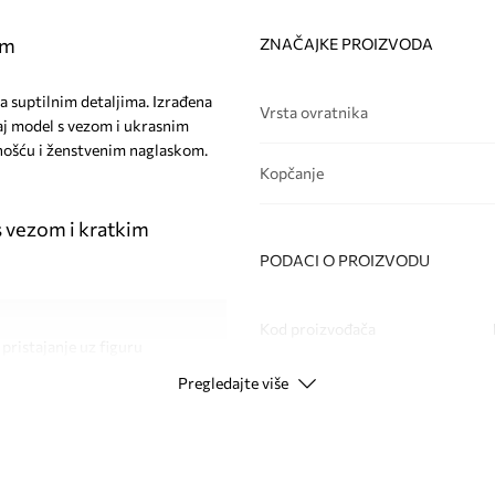
om
ZNAČAJKE PROIZVODA
sa suptilnim detaljima. Izrađena
Vrsta ovratnika
j model s vezom i ukrasnim
ežnošću i ženstvenim naglaskom.
Kopčanje
 vezom i kratkim
PODACI O PROIZVODU
Kod proizvođača
ristajanje uz figuru
Pregledajte više
Boja
a dodir
ima
Modna marka