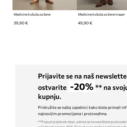
Medicine košulja za žene
Medicine košulja za žene traper
39,90 €
49,90 €
Prijavite se na naš newslette
-20%
ostvarite
** na svoj
kupnju.
Pridružite se našoj zajednici kako biste primali in
najnovijim promocijama i proizvodima.
**Popust je jednokratan, odnosi se na nesnižene proizvode i
vrijednosti od min. 80€. Popust se ne može kombinirati s dr