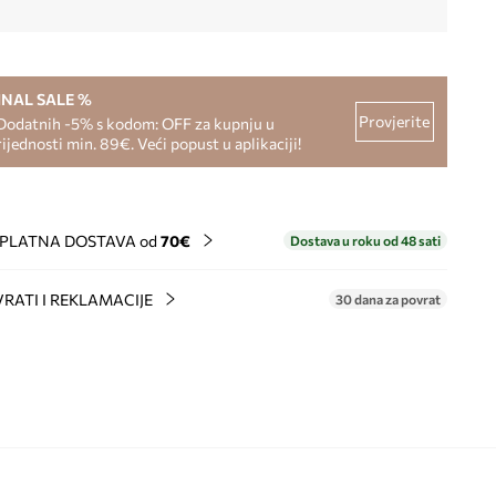
INAL SALE %
Provjerite
Dodatnih -5% s kodom: OFF za kupnju u
rijednosti min. 89€. Veći popust u aplikaciji!
PLATNA DOSTAVA od
70€
Dostava u roku od 48 sati
RATI I REKLAMACIJE
30 dana za povrat