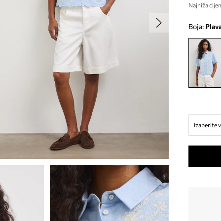
Najniža cijen
Boja:
plav
Izaberite v