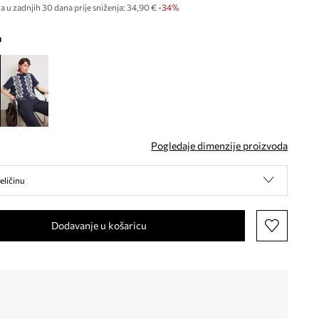
a u zadnjih 30 dana prije sniženja:
34,90 €
 -34%
a
Pogledaje dimenzije proizvoda
eličinu
Dodavanje u košaricu