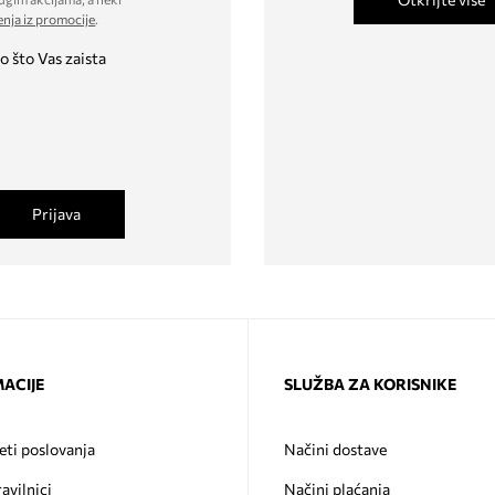
enja iz promocije
.
o što Vas zaista
Prijava
ACIJE
SLUŽBA ZA KORISNIKE
eti poslovanja
Načini dostave
ravilnici
Načini plaćanja