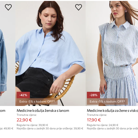
ilan i ženstven ukras
Proizvođač
stven karakter
ID Proizvoda
 karakter košulje
-42%
-28%
Extra -5% s kodom: OFF*
Extra -5% s kodom: OFF*
llom
Medicine košulja ženska s lanom
Medicine košulja za žene s vis
Trenutna cijena:
Trenutna cijena:
22,90 €
17,90 €
Regularna cijena:
39,90 €
Regularna cijena:
24,90 €
ja:
49,90 €
Najniža cijena u zadnjih 30 dana prije sniženja:
39,90 €
Najniža cijena u zadnjih 30 dana prije sniž