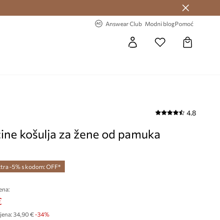
Answear Club >
-20% na prvu narudžbu >
Answear Club
Modni blog
Pomoć
4.8
ine košulja za žene od pamuka
tra -5% s kodom: OFF*
ena:
€
jena:
34,90 €
-34%