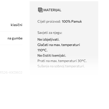
MATERIJAL
Cijeli proizvod
:
100% Pamuk
klasični
Savjeti za njegu
:
na gumbe
Ne izbjeljivati.
Glačati na max. temperaturi
110°C.
Ne čistiti kemijski.
Prati na max. temperaturi 30°C.
Sušenje na sobnoj temperaturi.
RS26-KKD802
KROJ
plava
Rukav
:
kratki
Medicine
Izrez
:
s ovratnikom
Vrsta rukava
:
široki