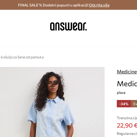
ostava i povrat (od 70€) >
FINAL SALE % Dodatni popusti u aplikaciji!
Dostava u roku 48 sati >
Otkrijte više
Štedite s 
 košulja za žene od pamuka
Medicine
Medic
plava
-34%
Ex
Trenutna cij
22,90 
Regularna ci