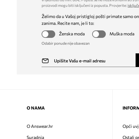
proizvodi mogu biti isključeni iz popusta. Provjerite:
isključ
Želimo da u Vašoj pristigloj pošti primate samo on
zanima. Recite nam, je li to:
Ženska moda
Muška moda
Odabir ponude nije obavezan
O NAMA
INFORM
O Answear.hr
Opći uvj
Suradnja
Ostali p