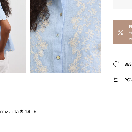
F
*
v
BES
POV
proizvoda
4.8
8