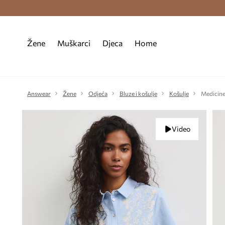
Premium Fashion Benefits >
Besplatna d
Žene
Muškarci
Djeca
Home
Answear
Žene
Odjeća
Bluze i košulje
Košulje
Medicine
Video