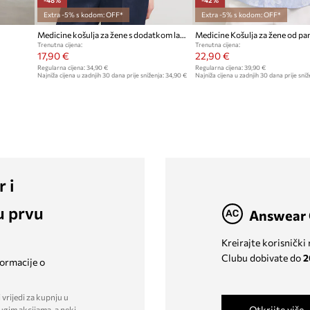
Extra -5% s kodom: OFF*
Extra -5% s kodom: OFF*
Medicine košulja za žene s dodatkom lana
Medicine Košulja za žene od p
Trenutna cijena:
Trenutna cijena:
17,90 €
22,90 €
Regularna cijena:
34,90 €
Regularna cijena:
39,90 €
Najniža cijena u zadnjih 30 dana prije sniženja:
34,90 €
Najniža cijena u zadnjih 30 dana prije sniž
r i
u prvu
Answear 
Kreirajte korisnički
Clubu dobivate do
2
formacije o
 vrijedi za kupnju u
Otkrijte više
ugim akcijama, a neki