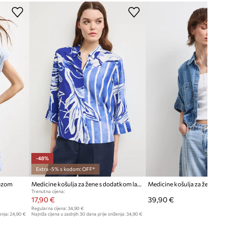
Kroj
:
regular fit
DIMENZIJE
Dane mjere za veličinu
:
S.
Širina ispod pazuha
:
52 cm
Model na fotografiji je visok 174
cm i ima na sebi veličinu S
Manja veličina
Preporučamo da odaberete veću veličinu
nego što inače nosite.
-48%
Pogledaje dimenzije proizvoda
Extra -5% s kodom: OFF*
kozom
Medicine košulja za žene s dodatkom lana
Medicine košulja za žene trap
Trenutna cijena:
17,90 €
39,90 €
Regularna cijena:
34,90 €
enja:
24,90 €
Najniža cijena u zadnjih 30 dana prije sniženja:
34,90 €