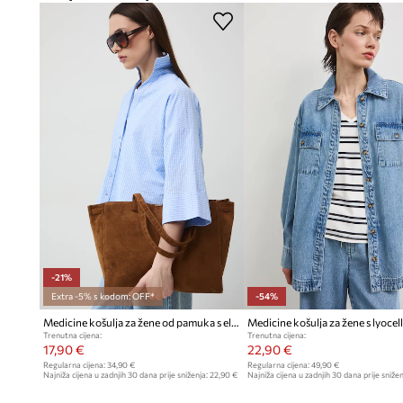
Vez s cvjetnim motivom
na prednjoj strani predstavlja supt
Ukrasni porub
na donjem rubu i rukavima daje cjelini jedin
Klasični ovratnik i kopčanje na gumbe
naglašavaju formalni
-21%
Extra -5% s kodom: OFF*
-54%
Medicine košulja za žene od pamuka s elastanom
Medicine košulja za žene s lyoce
Trenutna cijena:
Trenutna cijena:
17,90 €
22,90 €
Regularna cijena:
34,90 €
Regularna cijena:
49,90 €
Najniža cijena u zadnjih 30 dana prije sniženja:
22,90 €
Najniža cijena u zadnjih 30 dana prije snižen