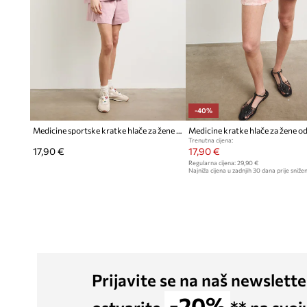
-40%
Medicine sportske kratke hlače za žene od pamuka
Trenutna cijena:
17,90 €
17,90 €
Regularna cijena:
29,90 €
Najniža cijena u zadnjih 30 dana prije snižen
Prijavite se na naš newslette
-20%