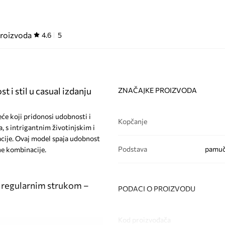
proizvoda
4.6
5
 i stil u casual izdanju
ZNAČAJKE PROIZVODA
će koji pridonosi udobnosti i
Kopčanje
, s intrigantnim životinjskim i
cije. Ovaj model spaja udobnost
Podstava
pamuč
ne kombinacije.
s regularnim strukom –
PODACI O PROIZVODU
Kod proizvođača