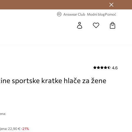
Answear Club >
-20% na prvu narudžbu >
Answear Club
Modni blog
Pomoć
4.6
ine sportske kratke hlače za žene
ena:
€
jena:
22,90 €
-21%