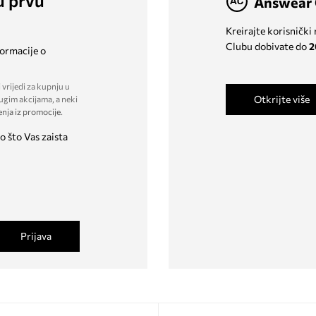
u prvu
Answear 
Kreirajte korisnički
Clubu dobivate do
2
formacije o
 vrijedi za kupnju u
Otkrijte više
ugim akcijama, a neki
enja iz promocije
.
o što Vas zaista
Prijava