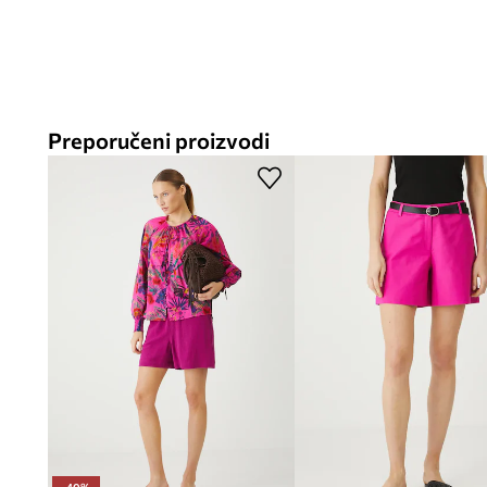
Kroj regular fit
pridonosi slobodi kretanja, ne ograničavajući
situaciji
Regularni struk
pridonosi udobnom položaju na bokovima, b
Preporučeni proizvodi
Izrađene od
mekanog pletiva francuskog frotira
, što prido
Životinjski i biljni motiv
daje kratkim hlačama jedinstven i
Bočni ušiveni džepovi
pridonose pohrani sitnih predmeta