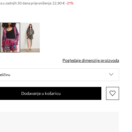
a u zadnjih 30 dana prije sniženja:
22,90 €
 -21%
Pogledaje dimenzije proizvoda
eličinu
Dodavanje u košaricu