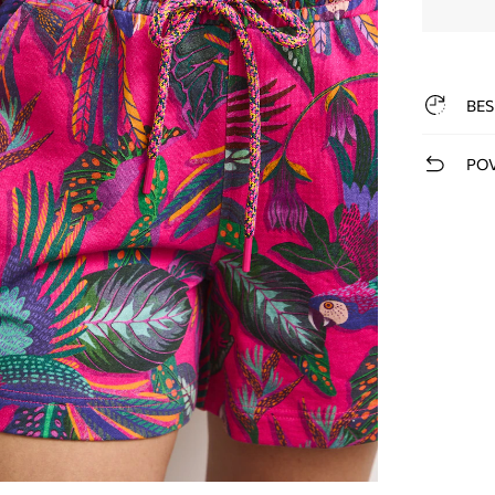
BES
POV