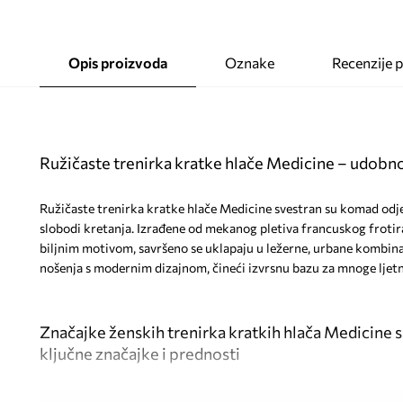
Opis proizvoda
Oznake
Recenzije 
Ružičaste trenirka kratke hlače Medicine – udobnost
Ružičaste trenirka kratke hlače Medicine svestran su komad odje
slobodi kretanja. Izrađene od mekanog pletiva francuskog frotira
biljnim motivom, savršeno se uklapaju u ležerne, urbane kombina
nošenja s modernim dizajnom, čineći izvrsnu bazu za mnoge ljet
Značajke ženskih trenirka kratkih hlača Medicine 
ključne značajke i prednosti