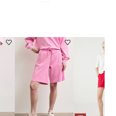
110°C.
Ne čistiti kemijski.
roza
Medicine
KROJ
Tip struka
:
regularni struk
Kroj
:
regular fit
DIMENZIJE
Unutarnja duljina nogavice
:
12 cm
Širina nogavica na dnu
:
33,5 cm
Dane mjere za veličinu
:
S.
Širina u struku
:
35 cm
Visina struka
:
28 cm
Širina u bokovima
:
51 cm
Model na fotografiji je visok 173