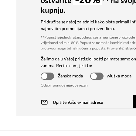
ostvarite
** na svoj
kupnju.
Pridružite se našoj zajednici kako biste primali in
najnovijim promocijama i proizvodima.
**Popust je jednokratan, odnosi se na nesnižene proizvode i
vrijednosti od min. 80€. Popust se ne može kombinirati s dr
proizvodi mogu biti isključeni iz popusta. Provjerite:
isključ
Želimo da u Vašoj pristigloj pošti primate samo on
zanima. Recite nam, je li to:
Ženska moda
Muška moda
Odabir ponude nije obavezan