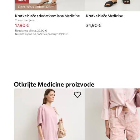
-40%
Extra -5% s kodom: OFF*
Kratke hlače s dodatkom lana Medicine
Kratke hlače Medicine
Trenutna cijena:
17,90 €
34,90 €
Regularna cijena:
29,90 €
Najniža cijena od početka prodaje:
29,90 €
Otkrijte Medicine proizvode