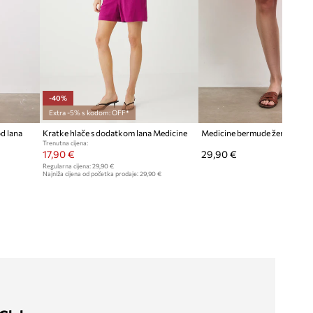
-40%
Extra -5% s kodom: OFF*
d lana
Kratke hlače s dodatkom lana Medicine
Medicine bermude ženske lan
Trenutna cijena:
17,90 €
29,90 €
Regularna cijena:
29,90 €
Najniža cijena od početka prodaje:
29,90 €