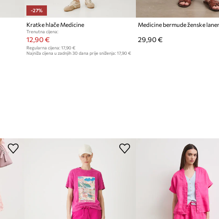
-27%
Kratke hlače Medicine
Medicine bermude ženske lane
Trenutna cijena:
12,90 €
29,90 €
Regularna cijena:
17,90 €
Najniža cijena u zadnjih 30 dana prije sniženja:
17,90 €