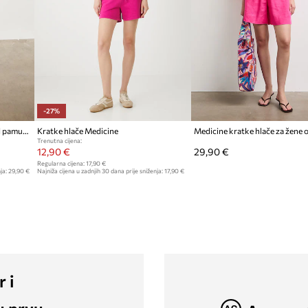
-27%
Medicine kratke hlače za žene od pamuka
Kratke hlače Medicine
Medicine kratke hlače za žene o
Trenutna cijena:
12,90 €
29,90 €
Regularna cijena:
17,90 €
ja:
29,90 €
Najniža cijena u zadnjih 30 dana prije sniženja:
17,90 €
r i