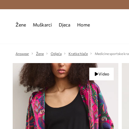
Premium Fashion Benefits >
Besplatna d
Žene
Muškarci
Djeca
Home
Answear
Žene
Odjeća
Kratke hlače
Medicine sportske kra
Video