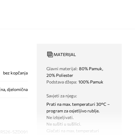
MATERIJAL
Glavni materijal
:
80% Pamuk,
bez kopčanja
20% Poliester
Podstava džepa
:
100% Pamuk
na, djelomična
Savjeti za njegu
:
Prati na max. temperaturi 30°C –
program za osjetljivo rublje.
Ne izbjeljivati.
Ne sušiti u sušilici.
Glačati na max. temperaturi
RS26-SZD091