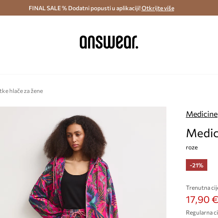
ostava i povrat (od 70€) >
FINAL SALE % Dodatni popusti u aplikaciji!
Dostava u roku 48 sati >
Otkrijte više
Štedite s 
tke hlače za žene
Medicine
Medic
roze
-21%
Trenutna cij
17,90 
Regularna ci