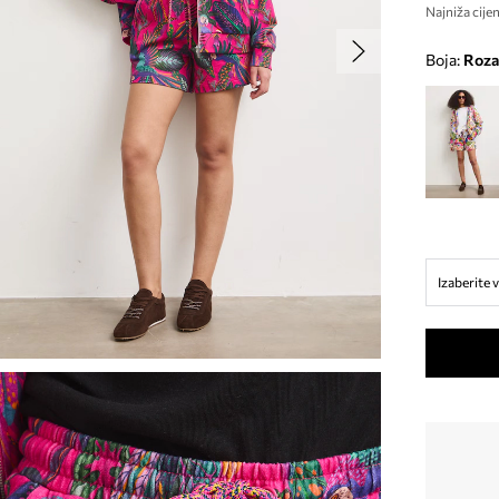
Najniža cijen
Boja:
roza
Izaberite v