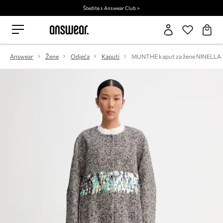
Štedite s Answear Club >
Answear
Žene
Odjeća
Kaputi
MUNTHE kaput za žene NINELLA