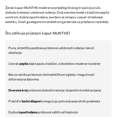
Ženski kaput MUNTHE moderan je prijedlog širokog kroja koji pruža
slobodu kretanja i udobnost nošenja. Ovaj oversize model s klasičnim pepita
uzorkom, duljine ispod koljena, savršeno se uklapa u casual i streetwear
estetiku, čineći ga elegantnim dodatkom garderobe za prijelazno razdoblje.
Što odlikuje prijelazni kaput MUNTHE?
Puna, sintetička podstava pridonosi udobnosti nošenja i lakoći
oblačenja
Uzorak
pepita
daje kaputu klasičan, a istodobno moderan karakter
Bez ovratnika pridonosi minimalističkom izgledu i mogućnosti
stiliziranja sa šalovima
Oversize kroj
pridonosi slobodi kretanja i slojevitim kombinacijama
Praktični
bočni džepovi
omogućuju pohranjivanje sitnih predmeta
Duljina
ispod koljena
pridonosi zaštiti od hladnoće