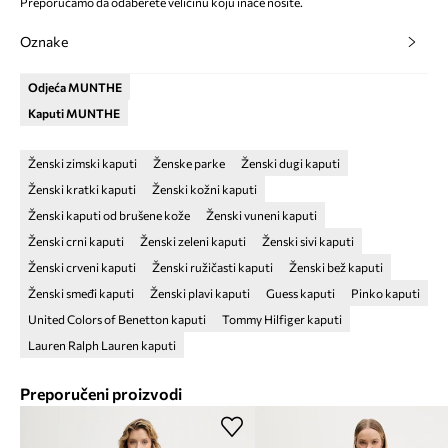
Preporučamo da odaberete veličinu koju inače nosite.
Oznake
Odjeća MUNTHE
Kaputi MUNTHE
Ženski zimski kaputi
Ženske parke
Ženski dugi kaputi
Ženski kratki kaputi
Ženski kožni kaputi
Ženski kaputi od brušene kože
Ženski vuneni kaputi
Ženski crni kaputi
Ženski zeleni kaputi
Ženski sivi kaputi
Ženski crveni kaputi
Ženski ružičasti kaputi
Ženski bež kaputi
Ženski smeđi kaputi
Ženski plavi kaputi
Guess kaputi
Pinko kaputi
United Colors of Benetton kaputi
Tommy Hilfiger kaputi
Lauren Ralph Lauren kaputi
Preporučeni proizvodi