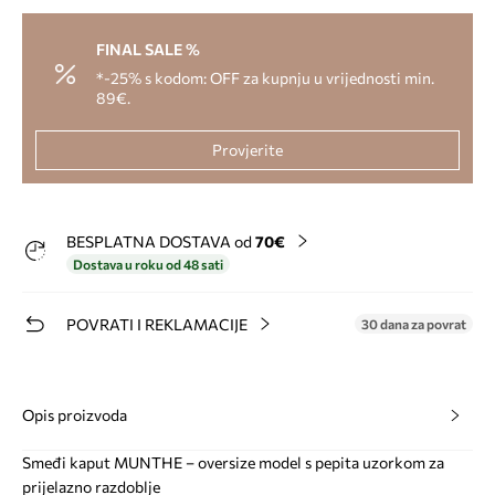
FINAL SALE %
*-25% s kodom: OFF za kupnju u vrijednosti min.
89€.
Provjerite
BESPLATNA DOSTAVA od
70€
Dostava u roku od 48 sati
POVRATI I REKLAMACIJE
30 dana za povrat
Opis proizvoda
Smeđi kaput MUNTHE – oversize model s pepita uzorkom za
prijelazno razdoblje