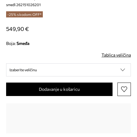
smeđi 262151026201
-25% s kodom: OFF*
549,90 €
Boja:
smeđa
Tablica veličina
Izaberite veličinu
Dodavanje u košaricu