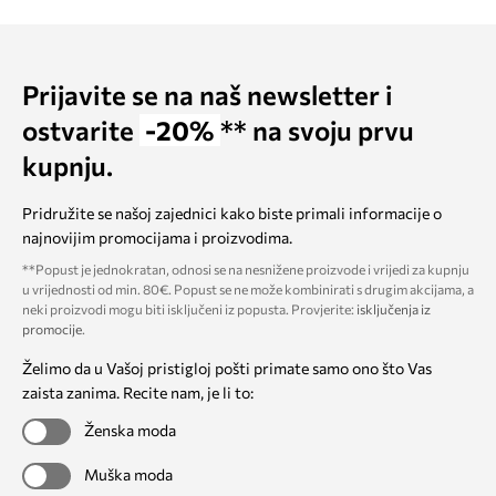
Prijavite se na naš newsletter i
ostvarite
-20%
** na svoju prvu
kupnju.
Pridružite se našoj zajednici kako biste primali informacije o
najnovijim promocijama i proizvodima.
**Popust je jednokratan, odnosi se na nesnižene proizvode i vrijedi za kupnju
u vrijednosti od min. 80€. Popust se ne može kombinirati s drugim akcijama, a
neki proizvodi mogu biti isključeni iz popusta. Provjerite:
isključenja iz
promocije
.
Želimo da u Vašoj pristigloj pošti primate samo ono što Vas
zaista zanima. Recite nam, je li to:
Ženska moda
Muška moda