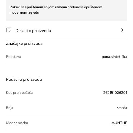
Rukavi sa
spuštenom linijom ramena
pridonose opuštenom i
modernom izgledu
Detalji o proizvodu
Značajke proizvoda
Podstava
puna, sintetička
Podaci o proizvodu
Kod proizvođača
262151026201
Boja
smeđa
Modna marka
MUNTHE