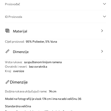
Proizvođač
ID Proizvoda
Materijal
Cijeli proizvod
:
95% Poliester, 5% Vuna
Dimenzije
Vrsta rukava
:
sa spuštenom linijom ramena
Ovratnik i reveri
:
bez ovratnika
Kroj
:
oversize
Dimenzije
Duljina rukava uključujući rame
:
74 cm
Model na fotografiji je visok 174 cm i ima na sebi veličinu 36
Standardna veličina