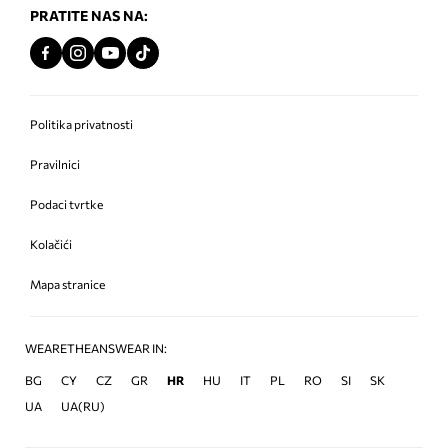
PRATITE NAS NA:
Politika privatnosti
Pravilnici
Podaci tvrtke
Kolačići
Mapa stranice
WEARETHEANSWEAR IN:
BG
CY
CZ
GR
HR
HU
IT
PL
RO
SI
SK
UA
UA(RU)