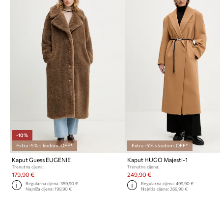
-10%
Extra -5% s kodom: OFF*
Extra -5% s kodom: OFF*
Kaput Guess EUGENIE
Kaput HUGO Majesti-1
Trenutna cijena:
Trenutna cijena:
179,90 €
249,90 €
Regularna cijena:
359,90 €
Regularna cijena:
499,90 €
Najniža cijena:
199,90 €
Najniža cijena:
269,90 €