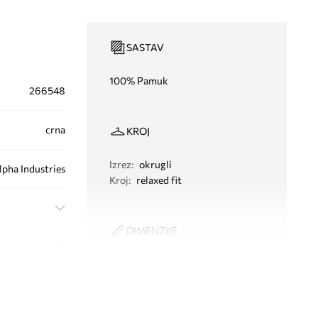
SASTAV
100% Pamuk
266548
crna
KROJ
Izrez
:
okrugli
lpha Industries
Kroj
:
relaxed fit
DIMENZIJE
Model na fotografiji je visok 188
cm i ima na sebi veličinu M
Standardna veličina