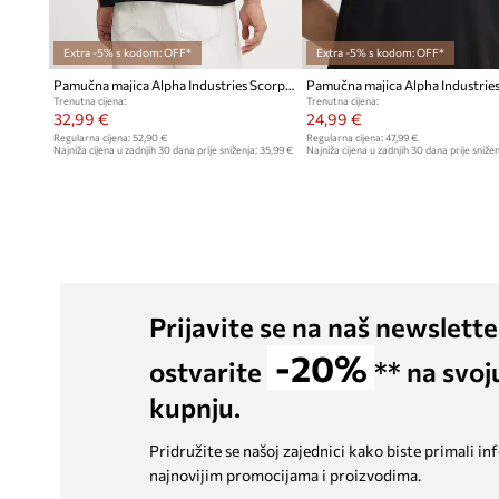
Extra -5% s kodom: OFF*
Extra -5% s kodom: OFF*
Pamučna majica Alpha Industries Scorpion Cyborg
Trenutna cijena:
Trenutna cijena:
32,99 €
24,99 €
Regularna cijena:
52,90 €
Regularna cijena:
47,99 €
Najniža cijena u zadnjih 30 dana prije sniženja:
35,99 €
Najniža cijena u zadnjih 30 dana prije snižen
Prijavite se na naš newslette
-20%
ostvarite
** na svoj
kupnju.
Pridružite se našoj zajednici kako biste primali in
najnovijim promocijama i proizvodima.