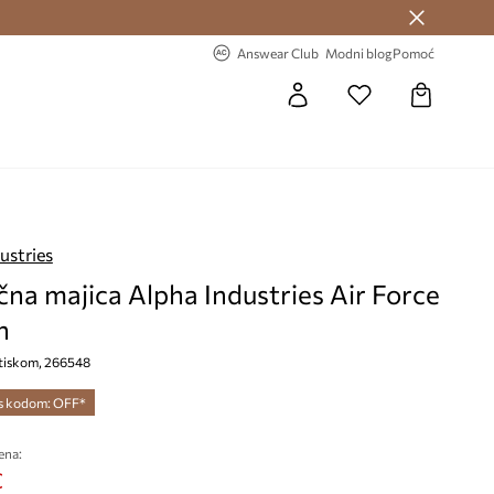
Answear Club >
-20% na prvu narudžbu >
Answear Club
Modni blog
Pomoć
ustries
na majica Alpha Industries Air Force
h
s tiskom, 266548
 s kodom: OFF*
ena:
€