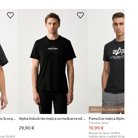
Preporučamo da odaberete veličinu koju
inače nosite.
Tablica veličina
Extra -5% s kodom: OFF*
Pamučna majica Alpha Industries Scorpion Cyborg
Alpha Industries majica za muškarce od pamuka Foam Middle
Pamučna majica Alpha Industr
Trenutna cijena:
29,90 €
19,99 €
Regularna cijena:
35,99 €
enja:
35,99 €
Najniža cijena u zadnjih 30 dana prije sn