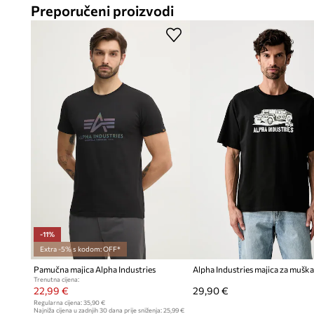
Preporučeni proizvodi
-11%
Extra -5% s kodom: OFF*
Pamučna majica Alpha Industries
Trenutna cijena:
22,99 €
29,90 €
Regularna cijena:
35,90 €
Najniža cijena u zadnjih 30 dana prije sniženja:
25,99 €