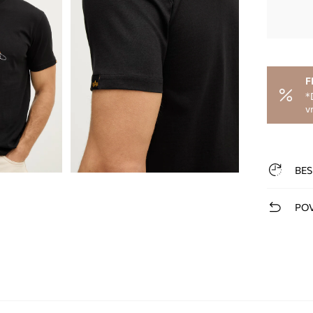
F
*
v
BES
POV