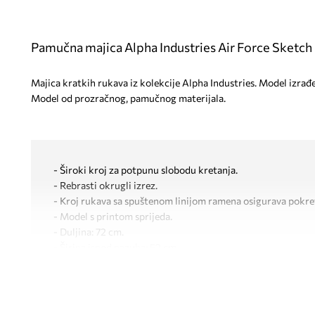
Pamučna majica Alpha Industries Air Force Sketch
Majica kratkih rukava iz kolekcije Alpha Industries. Model izrađe
Model od prozračnog, pamučnog materijala.
- Široki kroj za potpunu slobodu kretanja.
- Rebrasti okrugli izrez.
- Kroj rukava sa spuštenom linijom ramena osigurava pokret
- Model s printom sprijeda.
- Duljina: 72 cm.
- Širina ispod pazuha: 52 cm.
- Dimenzije navedene za veličinu: M.