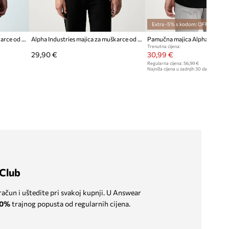
Extra -5% s kodom: OFF*
Alpha Industries majica za muškarce od pamuka Backprint Vintage Panel
Alpha Industries majica za muškarce od pamuka Foam Middle
Pamučna majica Alpha Industr
Trenutna cijena:
29,90 €
30,99 €
Regularna cijena:
56,99 €
Najniža cijena u zadnjih 30 dana prije sn
Club
 račun i uštedite pri svakoj kupnji. U Answear
0%
trajnog popusta od regularnih cijena.