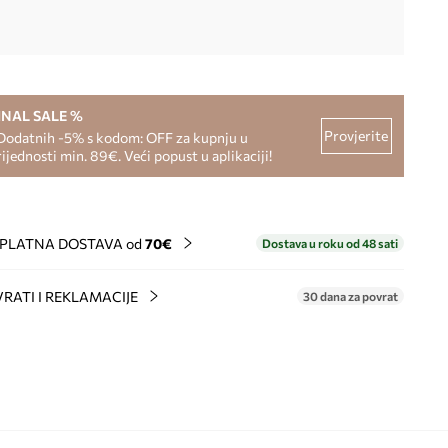
INAL SALE %
Provjerite
Dodatnih -5% s kodom: OFF za kupnju u
rijednosti min. 89€. Veći popust u aplikaciji!
PLATNA DOSTAVA od
70€
Dostava u roku od 48 sati
RATI I REKLAMACIJE
30 dana za povrat