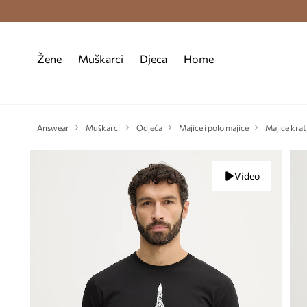
Premium Fashion Benefits >
Besplatna d
Žene
Muškarci
Djeca
Home
Answear
Muškarci
Odjeća
Majice i polo majice
Majice krat
Video