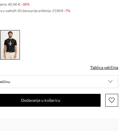
jena:
40,90 €
-36%
a u zadnjih 30 dana prije sniženja:
27,99 €
 -7%
Tablica veličina
eličinu
Dodavanje u košaricu