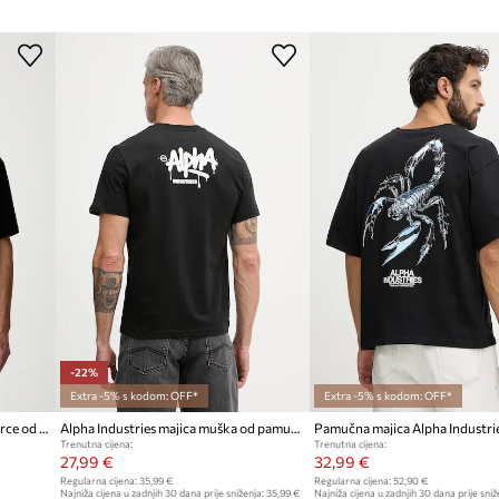
-22%
Extra -5% s kodom: OFF*
Extra -5% s kodom: OFF*
Alpha Industries majica za muškarce od pamuka Humvee
Alpha Industries majica muška od pamuka Signature
Trenutna cijena:
Trenutna cijena:
27,99 €
32,99 €
Regularna cijena:
35,99 €
Regularna cijena:
52,90 €
Najniža cijena u zadnjih 30 dana prije sniženja:
35,99 €
Najniža cijena u zadnjih 30 dana prije sniž