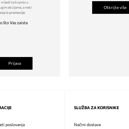
 vrijedi za kupnju u
Otkrijte više
ugim akcijama, a neki
enja iz promocije
.
o što Vas zaista
Prijava
ACIJE
SLUŽBA ZA KORISNIKE
eti poslovanja
Načini dostave