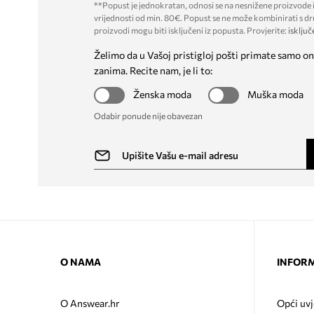
**Popust je jednokratan, odnosi se na nesnižene proizvode i
vrijednosti od min. 80€. Popust se ne može kombinirati s dr
proizvodi mogu biti isključeni iz popusta. Provjerite:
isključ
Želimo da u Vašoj pristigloj pošti primate samo on
zanima. Recite nam, je li to:
Ženska moda
Muška moda
Odabir ponude nije obavezan
O NAMA
INFORM
O Answear.hr
Opći uvj