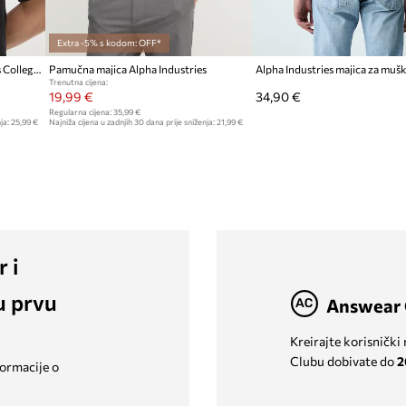
Extra -5% s kodom: OFF*
Pamučna majica Alpha Industries College
Pamučna majica Alpha Industries
Trenutna cijena:
19,99 €
34,90 €
Regularna cijena:
35,99 €
ja:
25,99 €
Najniža cijena u zadnjih 30 dana prije sniženja:
21,99 €
r i
u prvu
Answear 
Kreirajte korisnički
Clubu dobivate do
2
formacije o