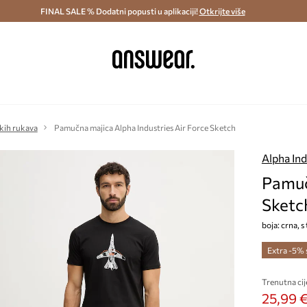
ostava i povrat (od 70€) >
FINAL SALE % Dodatni popusti u aplikaciji!
Dostava u roku 48 sati >
Otkrijte više
Štedite s 
kih rukava
Pamučna majica Alpha Industries Air Force Sketch
Alpha Ind
Pamuč
Sketc
boja: crna, 
Extra -5%
Trenutna cij
25,99 