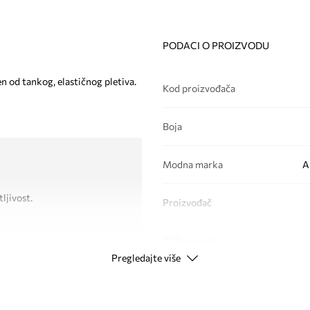
PODACI O PROIZVODU
n od tankog, elastičnog pletiva.
Kod proizvođača
Boja
Modna marka
A
ljivost.
Proizvođač
ID Proizvoda
Pregledajte više