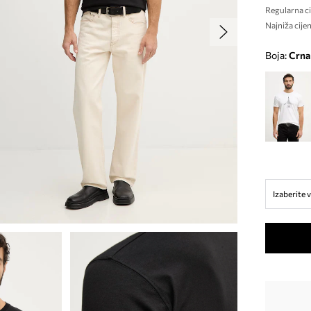
Regularna ci
Najniža cijen
Boja:
crna
Izaberite v