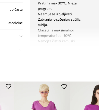
Prati na max 30°C. Nježan
program.
ljubičasta
Ne smije se izbjeljivati.
Zabranjeno sušenje u sušilici
Medicine
rublja.
Glačati na maksimalnoj
temperaturi od 110°C.
Nemojte čistiti kemijski.
KROJ
Izrez
:
okrugli
Kroj
:
regular fit