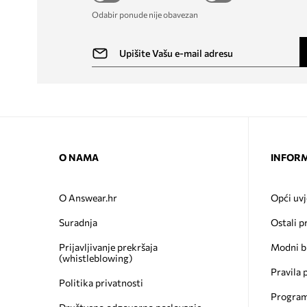
Odabir ponude nije obavezan
O NAMA
INFORM
O Answear.hr
Opći uvj
Suradnja
Ostali p
Prijavljivanje prekršaja
Modni b
(whistleblowing)
Pravila 
Politika privatnosti
Program