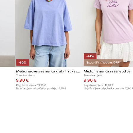
make one master of Death.
-44%
ment Inc. WB SHIELD: © & ™
-50%
Extra -5% s kodom: OFF*
Medicine oversize majica kratkih rukava za žene od pamuka
Medicine majica za žene od pa
Trenutna cijena:
Trenutna cijena:
9,90 €
9,90 €
Regularna cijena:
19,90 €
Regularna cijena:
17,90 €
Najniža cijena od početka prodaje:
19,90 €
Najniža cijena od početka prodaje:
17,90 