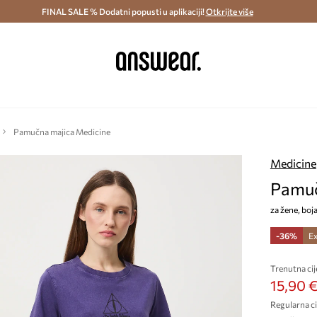
ostava i povrat (od 70€) >
FINAL SALE % Dodatni popusti u aplikaciji!
Dostava u roku 48 sati >
Otkrijte više
Štedite s 
Pamučna majica Medicine
Medicine
Pamuč
za žene, boja
-36%
Ex
Trenutna cij
15,90 
Regularna ci