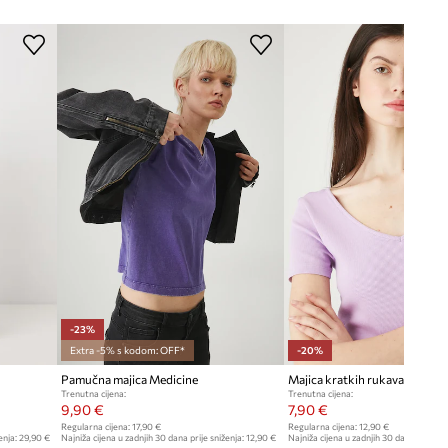
-23%
Extra -5% s kodom: OFF*
-20%
Pamučna majica Medicine
Majica kratkih rukava Medici
Trenutna cijena:
Trenutna cijena:
9,90 €
7,90 €
Regularna cijena:
17,90 €
Regularna cijena:
12,90 €
enja:
29,90 €
Najniža cijena u zadnjih 30 dana prije sniženja:
12,90 €
Najniža cijena u zadnjih 30 dana prije sn