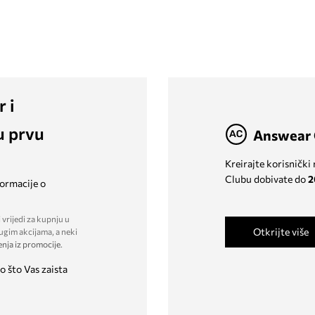
r i
u prvu
Answear 
Kreirajte korisnički
Clubu dobivate do
2
formacije o
 vrijedi za kupnju u
Otkrijte više
ugim akcijama, a neki
enja iz promocije
.
o što Vas zaista