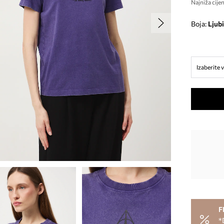
Najniža cijen
Boja:
ljub
Izaberite v
F
*