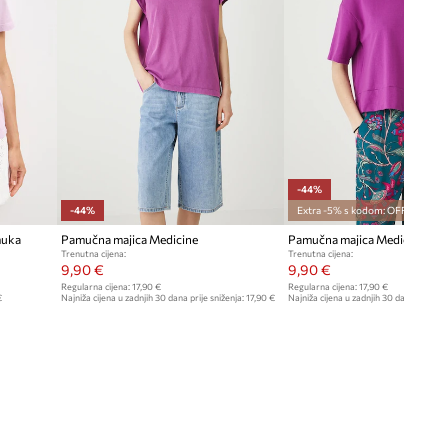
-44%
-44%
Extra -5% s kodom: OFF*
muka
Pamučna majica Medicine
Pamučna majica Medicine
Trenutna cijena:
Trenutna cijena:
9,90 €
9,90 €
Regularna cijena:
17,90 €
Regularna cijena:
17,90 €
€
Najniža cijena u zadnjih 30 dana prije sniženja:
17,90 €
Najniža cijena u zadnjih 30 dana prije sn