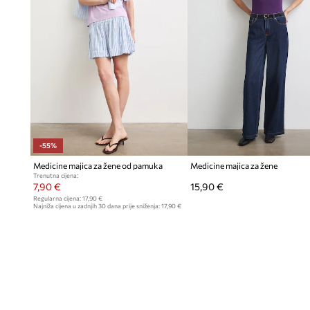
- Kratki rukav.
- Okrugli izrez.
- Model s printom na prsima i leđima.
- Print sa natpisom:
The Deathy Hallows - Together... they 
- Materijal s ispranim efektom.
- Duljina: 64 cm.
- Širina u grudima: 49 cm.
- Dimenzije navedene za veličinu: S.
All characters and elements © & ™ Warner Bros. Entertain
-55%
WBEI. Publishing Rights © JKR. (s25)
Medicine majica za žene od pamuka
Medicine majica za žene
Trenutna cijena:
7,90 €
15,90 €
Regularna cijena:
17,90 €
Najniža cijena u zadnjih 30 dana prije sniženja:
17,90 €