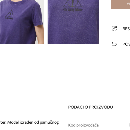
v
BES
POV
PODACI O PROIZVODU
otter. Model izrađen od pamučnog
Kod proizvođača