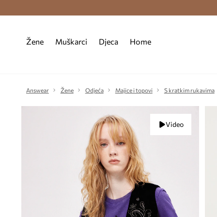
Premium Fashion Benefits >
Besplatna d
Žene
Muškarci
Djeca
Home
Answear
Žene
Odjeća
Majice i topovi
S kratkim rukavima
Video