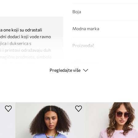
Boja
Modna marka
a one koji su odrastali
modni dodaci koji vode ravno
ca i dukserica s
Proizvođač
i i printovi odražavaju duh
 magične predmete, simbole
ID Proizvoda
truda. Duboke nijanse
Pregledajte više
noćno nebo iznad tornja sa
academy estetike. Svaki
ije i pustolovine, suptilno
tajni, skrivenih prolaza i
jeta u kojem hrabrost,
jeća da magija postoji tamo