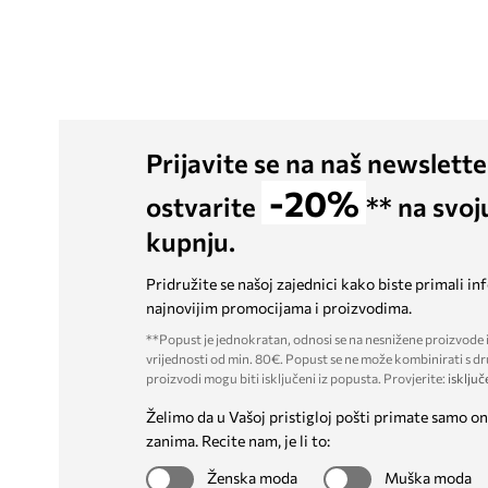
Prijavite se na naš newslette
-20%
ostvarite
** na svoj
kupnju.
Pridružite se našoj zajednici kako biste primali in
najnovijim promocijama i proizvodima.
**Popust je jednokratan, odnosi se na nesnižene proizvode i
vrijednosti od min. 80€. Popust se ne može kombinirati s dr
proizvodi mogu biti isključeni iz popusta. Provjerite:
isključ
Želimo da u Vašoj pristigloj pošti primate samo on
zanima. Recite nam, je li to:
Ženska moda
Muška moda