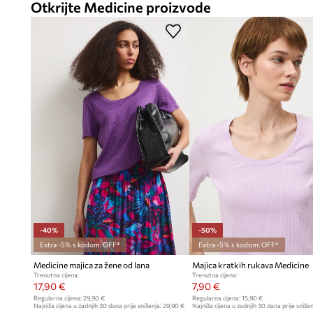
Otkrijte Medicine proizvode
-40%
-50%
Extra -5% s kodom: OFF*
Extra -5% s kodom: OFF*
Medicine majica za žene od lana
Majica kratkih rukava Medicine
Trenutna cijena:
Trenutna cijena:
17,90 €
7,90 €
Regularna cijena:
29,90 €
Regularna cijena:
15,90 €
Najniža cijena u zadnjih 30 dana prije sniženja:
29,90 €
Najniža cijena u zadnjih 30 dana prije snižen