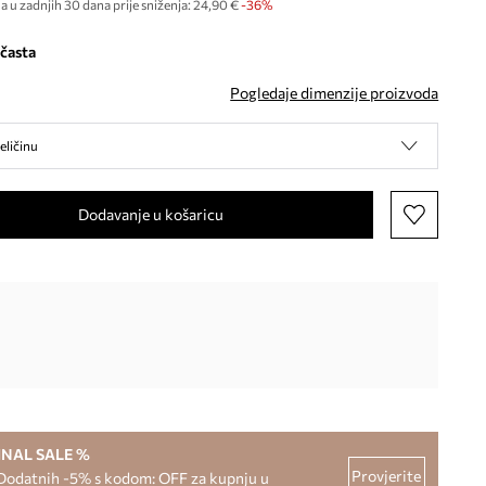
a u zadnjih 30 dana prije sniženja:
24,90 €
 -36%
ičasta
Pogledaje dimenzije proizvoda
eličinu
Dodavanje u košaricu
INAL SALE %
Provjerite
Dodatnih -5% s kodom: OFF za kupnju u