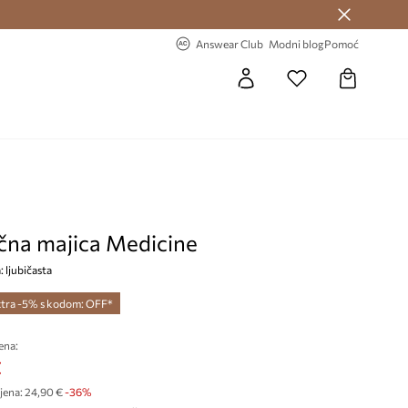
Answear Club >
-20% na prvu narudžbu >
Answear Club
Modni blog
Pomoć
na majica Medicine
: ljubičasta
tra -5% s kodom: OFF*
ena:
€
jena:
24,90 €
-36%