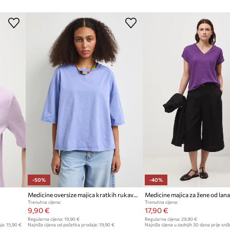
-50%
-40%
Medicine oversize majica kratkih rukava za žene od pamuka
Medicine majica za žene od lana
Trenutna cijena:
Trenutna cijena:
9,90 €
17,90 €
Regularna cijena:
19,90 €
Regularna cijena:
29,90 €
ja:
15,90 €
Najniža cijena od početka prodaje:
19,90 €
Najniža cijena u zadnjih 30 dana prije sniž