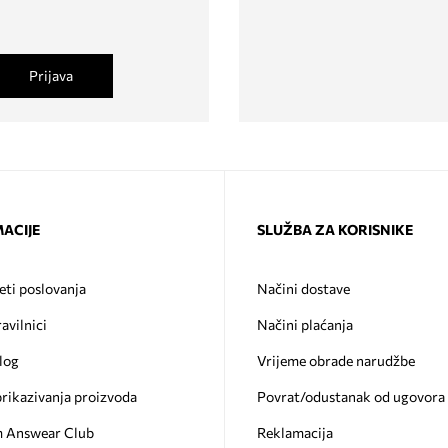
Prijava
ACIJE
SLUŽBA ZA KORISNIKE
eti poslovanja
Načini dostave
ravilnici
Načini plaćanja
log
Vrijeme obrade narudžbe
prikazivanja proizvoda
Povrat/odustanak od ugovora
 Answear Club
Reklamacija