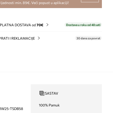
rijednosti min. 89€. Veći popust u aplikaciji!
PLATNA DOSTAVA od
70€
Dostava u roku od 48 sati
RATI I REKLAMACIJE
30 dana za povrat
SASTAV
100% Pamuk
RW25-TSDB58