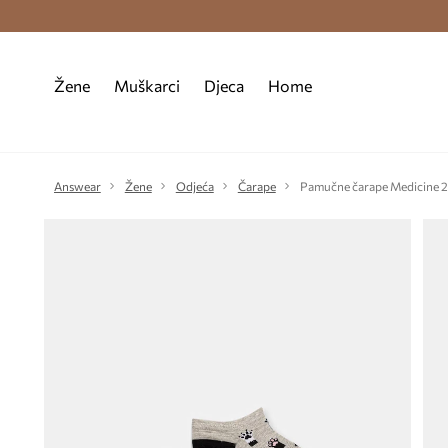
Premium Fashion Benefits >
Besplatna d
Žene
Muškarci
Djeca
Home
Answear
Žene
Odjeća
Čarape
Pamučne čarape Medicine 