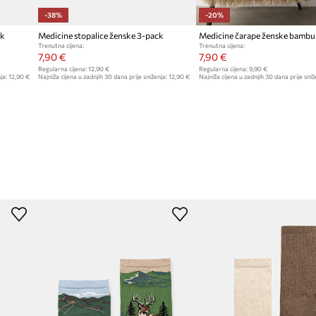
-38%
-20%
ck
Medicine stopalice ženske 3-pack
Trenutna cijena:
Trenutna cijena:
7,90 €
7,90 €
Regularna cijena:
12,90 €
Regularna cijena:
9,90 €
ja:
12,90 €
Najniža cijena u zadnjih 30 dana prije sniženja:
12,90 €
Najniža cijena u zadnjih 30 dana prije sniž