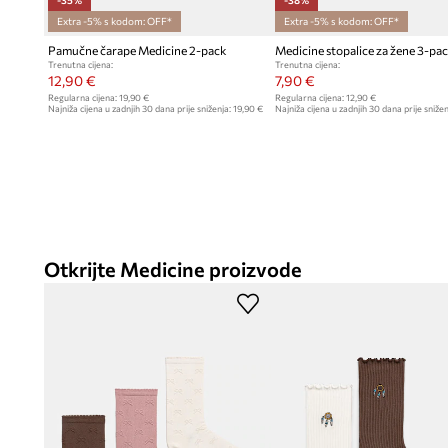
-35%
-38%
Extra -5% s kodom: OFF*
Extra -5% s kodom: OFF*
Pamučne čarape Medicine 2-pack
Medicine stopalice za žene 3-pa
Trenutna cijena:
Trenutna cijena:
12,90 €
7,90 €
Regularna cijena:
19,90 €
Regularna cijena:
12,90 €
Najniža cijena u zadnjih 30 dana prije sniženja:
19,90 €
Najniža cijena u zadnjih 30 dana prije snižen
Otkrijte Medicine proizvode