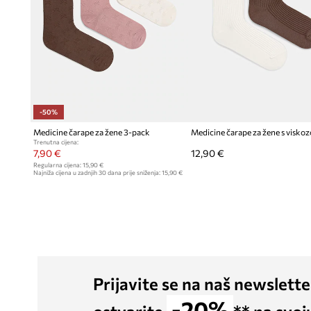
-50%
Medicine čarape za žene 3-pack
Trenutna cijena:
7,90 €
12,90 €
Regularna cijena:
15,90 €
Najniža cijena u zadnjih 30 dana prije sniženja:
15,90 €
Prijavite se na naš newslette
-20%