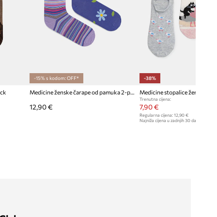
-15% s kodom: OFF*
-38%
ack
Medicine ženske čarape od pamuka 2-pack
Medicine stopalice ženske 3-
Trenutna cijena:
12,90 €
7,90 €
Regularna cijena:
12,90 €
Najniža cijena u zadnjih 30 dana prije sn