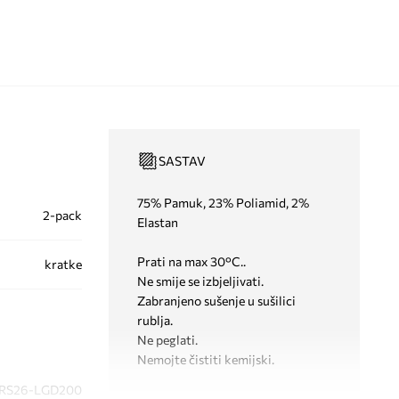
SASTAV
75% Pamuk, 23% Poliamid, 2%
2-pack
Elastan
Prati na max 30°C..
kratke
Ne smije se izbjeljivati.
Zabranjeno sušenje u sušilici
rublja.
Ne peglati.
Nemojte čistiti kemijski.
RS26-LGD200