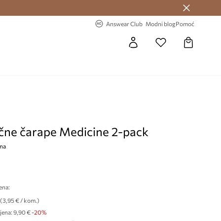
Answear Club >
-20% na prvu narudžbu >
Answear Club
Modni blog
Pomoć
ne čarape Medicine 2-pack
jna
ena:
(3,95 € / kom.)
jena:
9,90 €
-20%