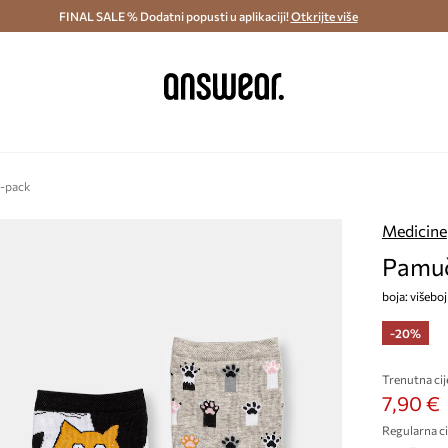
ostava i povrat (od 70€) >
FINAL SALE % Dodatni popusti u aplikaciji!
Dostava u roku 48 sati >
Otkrijte više
Štedite s 
2-pack
Medicine
Pamuč
boja: višebo
-20%
Trenutna cij
7,90 €
Regularna ci