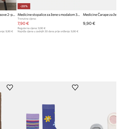
-20%
Medicine čarape ženske bambusove 2-pack
Medicine stopalice za žene s modalom 3-pack
Medicine Čarape za žene 2-pa
Trenutna cijena:
7,90 €
9,90 €
Regularna cijena:
9,90 €
enja:
9,90 €
Najniža cijena u zadnjih 30 dana prije sniženja:
9,90 €