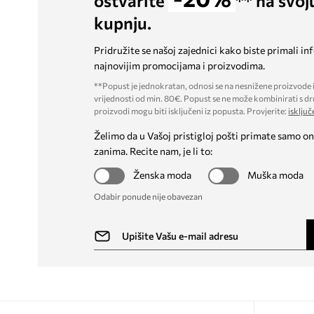
ostvarite
** na svoj
kupnju.
Pridružite se našoj zajednici kako biste primali in
najnovijim promocijama i proizvodima.
**Popust je jednokratan, odnosi se na nesnižene proizvode i
vrijednosti od min. 80€. Popust se ne može kombinirati s dr
proizvodi mogu biti isključeni iz popusta. Provjerite:
isključ
Želimo da u Vašoj pristigloj pošti primate samo on
zanima. Recite nam, je li to:
Ženska moda
Muška moda
Odabir ponude nije obavezan