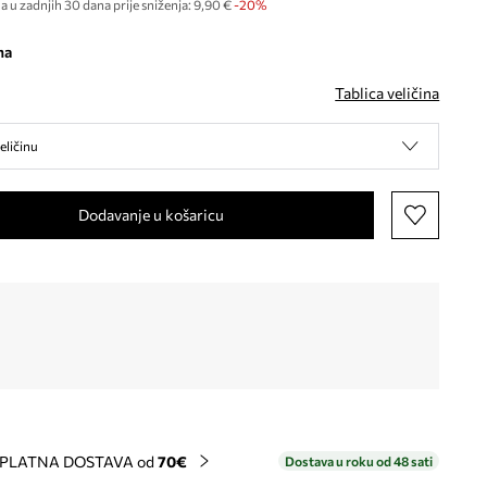
a u zadnjih 30 dana prije sniženja:
9,90 €
 -20%
na
Tablica veličina
eličinu
Dodavanje u košaricu
PLATNA DOSTAVA od
70€
Dostava u roku od 48 sati