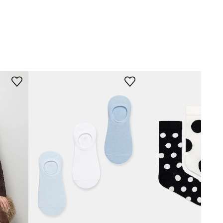
šarena
Medicine