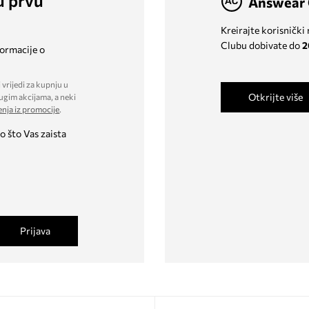
u prvu
Answear 
Kreirajte korisnički
Clubu dobivate do
2
formacije o
 vrijedi za kupnju u
Otkrijte više
ugim akcijama, a neki
enja iz promocije
.
o što Vas zaista
Prijava