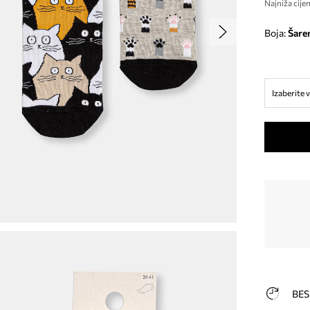
Najniža cijen
Boja:
šare
Izaberite v
BES