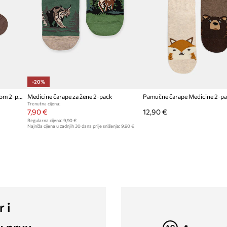
-20%
Medicine čarape za žene s viskozom 2-pack
Medicine čarape za žene 2-pack
Pamučne čarape Medicine 2-p
Trenutna cijena:
7,90 €
12,90 €
Regularna cijena:
9,90 €
Najniža cijena u zadnjih 30 dana prije sniženja:
9,90 €
r i