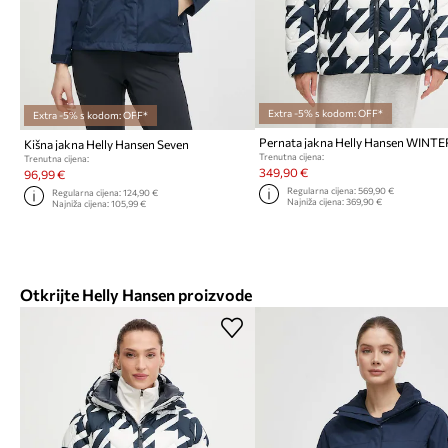
Extra -5% s kodom: OFF*
Extra -5% s kodom: OFF*
Kišna jakna Helly Hansen Seven
Trenutna cijena:
Trenutna cijena:
349,90 €
96,99 €
Regularna cijena:
569,90 €
Regularna cijena:
124,90 €
Najniža cijena:
369,90 €
Najniža cijena:
105,99 €
Otkrijte Helly Hansen proizvode