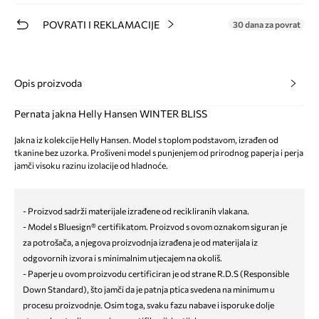
POVRATI I REKLAMACIJE
30 dana za povrat
Opis proizvoda
Pernata jakna Helly Hansen WINTER BLISS
Jakna iz kolekcije Helly Hansen. Model s toplom podstavom, izrađen od
tkanine bez uzorka. Prošiveni model s punjenjem od prirodnog paperja i perja
jamči visoku razinu izolacije od hladnoće.
- Proizvod sadrži materijale izrađene od recikliranih vlakana.
- Model s Bluesign® certifikatom. Proizvod s ovom oznakom siguran je
za potrošača, a njegova proizvodnja izrađena je od materijala iz
odgovornih izvora i s minimalnim utjecajem na okoliš.
- Paperje u ovom proizvodu certificiran je od strane R.D.S (Responsible
Down Standard), što jamči da je patnja ptica svedena na minimum u
procesu proizvodnje. Osim toga, svaku fazu nabave i isporuke dolje