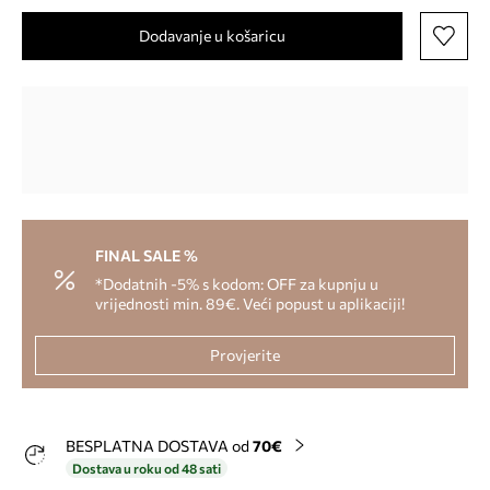
Dodavanje u košaricu
FINAL SALE %
*Dodatnih -5% s kodom: OFF za kupnju u
vrijednosti min. 89€. Veći popust u aplikaciji!
Provjerite
BESPLATNA DOSTAVA od
70€
Dostava u roku od 48 sati