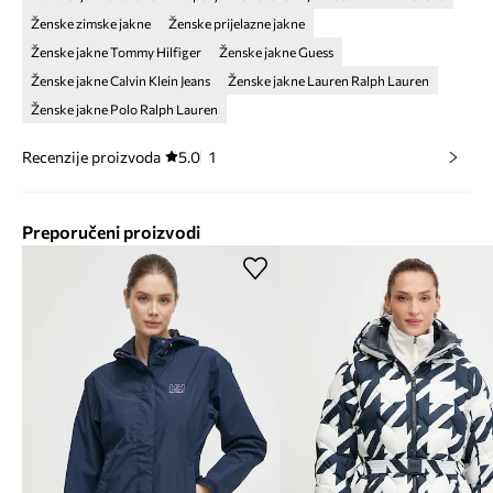
Ženske zimske jakne
Ženske prijelazne jakne
Ženske jakne Tommy Hilfiger
Ženske jakne Guess
Ženske jakne Calvin Klein Jeans
Ženske jakne Lauren Ralph Lauren
Ženske jakne Polo Ralph Lauren
Recenzije proizvoda
5.0
1
Preporučeni proizvodi