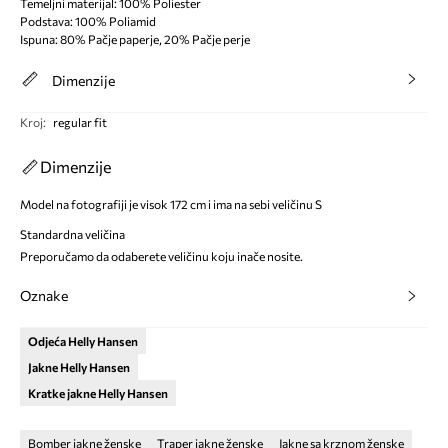
Temeljni materijal: 100% Poliester
Podstava: 100% Poliamid
Ispuna: 80% Pačje paperje, 20% Pačje perje
Dimenzije
Kroj
:
regular fit
Dimenzije
Model na fotografiji je visok 172 cm i ima na sebi veličinu S
Standardna veličina
Preporučamo da odaberete veličinu koju inače nosite.
Oznake
Odjeća Helly Hansen
Jakne Helly Hansen
Kratke jakne Helly Hansen
Bomber jakne ženske
Traper jakne ženske
Jakne sa krznom ženske