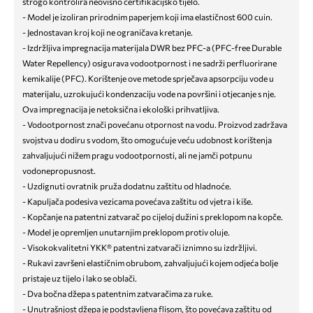
strogo kontrolira neovisno certifikacijsko tijelo.
- Model je izoliran prirodnim paperjem koji ima elastičnost 600 cuin.
- Jednostavan kroj koji ne ograničava kretanje.
- Izdržljiva impregnacija materijala DWR bez PFC-a (PFC-free Durable
Water Repellency) osigurava vodootpornost i ne sadrži perfluorirane
kemikalije (PFC). Korištenje ove metode sprječava apsorpciju vode u
materijalu, uzrokujući kondenzaciju vode na površini i otjecanje s nje.
Ova impregnacija je netoksična i ekološki prihvatljiva.
- Vodootpornost znači povećanu otpornost na vodu. Proizvod zadržava
svojstva u dodiru s vodom, što omogućuje veću udobnost korištenja
zahvaljujući nižem pragu vodootpornosti, ali ne jamči potpunu
vodonepropusnost.
- Uzdignuti ovratnik pruža dodatnu zaštitu od hladnoće.
- Kapuljača podesiva vezicama povećava zaštitu od vjetra i kiše.
- Kopčanje na patentni zatvarač po cijeloj dužini s preklopom na kopče.
- Model je opremljen unutarnjim preklopom protiv oluje.
- Visokokvalitetni YKK® patentni zatvarači iznimno su izdržljivi.
- Rukavi završeni elastičnim obrubom, zahvaljujući kojem odjeća bolje
pristaje uz tijelo i lako se oblači.
- Dva bočna džepa s patentnim zatvaračima za ruke.
- Unutrašnjost džepa je podstavljena flisom, što povećava zaštitu od