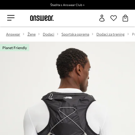
Štedite s Answear Club >
Answear
Žene
Dodaci
Sportska oprema
Dodaci za trening
Planet Friendly