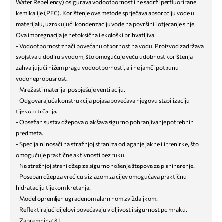
Water Repellency) osigurava vodootpornost i ne sadrži perfluorirane
kemikalije (PFC). Korištenje ove metode sprječava apsorpciju vode u
materijalu, uzrokujući kondenzaciju vode na površini i otjecanje s nje.
Ova impregnacija je netoksična i ekološki prihvatljiva.
- Vodootpornost znači povećanu otpornost na vodu. Proizvod zadržava
svojstva u dodiru s vodom, što omogućuje veću udobnost korištenja
zahvaljujući nižem pragu vodootpornosti, ali ne jamči potpunu
vodonepropusnost.
- Mrežasti materijal pospješuje ventilaciju.
- Odgovarajuća konstrukcija pojasa povećava njegovu stabilizaciju
tijekom trčanja.
- Opsežan sustav džepova olakšava sigurno pohranjivanje potrebnih
predmeta.
- Specijalni nosači na stražnjoj strani za odlaganje jakne ili trenirke, što
omogućuje praktične aktivnosti bez ruku.
- Na stražnjoj strani džep za sigurno nošenje štapova za planinarenje.
- Poseban džep za vrećicu s izlazom za cijev omogućava praktičnu
hidrataciju tijekom kretanja.
- Model opremljen ugrađenom alarmnom zviždaljkom.
- Reflektirajući dijelovi povećavaju vidljivost i sigurnost po mraku.
- Zapremnina: 8 L.