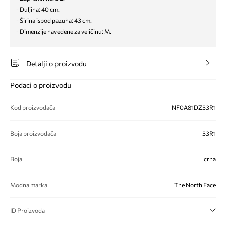
- Duljina: 40 cm.
- Širina ispod pazuha: 43 cm.
- Dimenzije navedene za veličinu: M.
Detalji o proizvodu
Podaci o proizvodu
Kod proizvođača
NF0A81DZ53R1
Boja proizvođača
53R1
Boja
crna
Modna marka
The North Face
ID Proizvoda