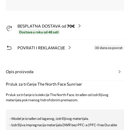
BESPLATNA DOSTAVA od
70€
Dostava u roku od 48 sati
POVRATI I REKLAMACIJE
30 dana za povrat
Opis proizvoda
Prsluk za trčanje The North Face Sunriser
Prsluk za trčanje iz kolekcije The North Face. Izrađen od izdržljivog
materijala pokrivenog hidrofobnim premazom.
- Model je izrađen od laganog, izdržljivog materijala.
- Izdržljiva impregnacija materijala DWR bez PFC-a (PFC-free Durable