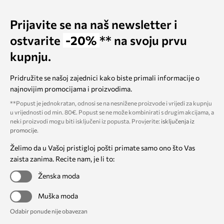
Prijavite se na naš newsletter i
ostvarite
-20%
** na svoju prvu
kupnju.
Pridružite se našoj zajednici kako biste primali informacije o
najnovijim promocijama i proizvodima.
**Popust je jednokratan, odnosi se na nesnižene proizvode i vrijedi za kupnju
u vrijednosti od min. 80€. Popust se ne može kombinirati s drugim akcijama, a
neki proizvodi mogu biti isključeni iz popusta. Provjerite:
isključenja iz
promocije
.
Želimo da u Vašoj pristigloj pošti primate samo ono što Vas
zaista zanima. Recite nam, je li to:
Ženska moda
Muška moda
Odabir ponude nije obavezan