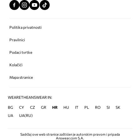
Politika privatnosti
Pravilnici
Podaci tvrtke
Kolačići
Mapa stranice
WEARETHEANSWEAR IN:
BG
CY
CZ
GR
HR
HU
IT
PL
RO
SI
SK
UA
UA(RU)
Sadržaj ove web stranice zaštićen je autorskim pravom i pripada
Answear.com S.A.