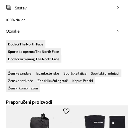
Sastav
100% Najlon
Oznake
Dodaci The North Face
Sportska oprema The North Face
Dodaci za trening The North Face
Ženske sandale
Japanke ženske
Sportske tajice
Sportski grudnjaci
Ženske natikače
Ženski kućni ogrtač
Kaputi ženski
Ženski kombinezon
Preporučeni proizvodi