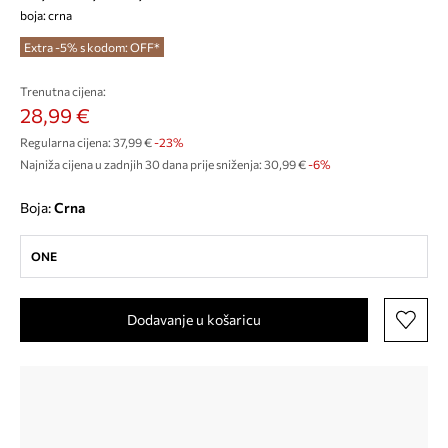
boja: crna
Extra -5% s kodom: OFF*
Trenutna cijena:
28,99 €
Regularna cijena:
37,99 €
-23%
Najniža cijena u zadnjih 30 dana prije sniženja:
30,99 €
 -6%
Boja:
crna
ONE
Dodavanje u košaricu