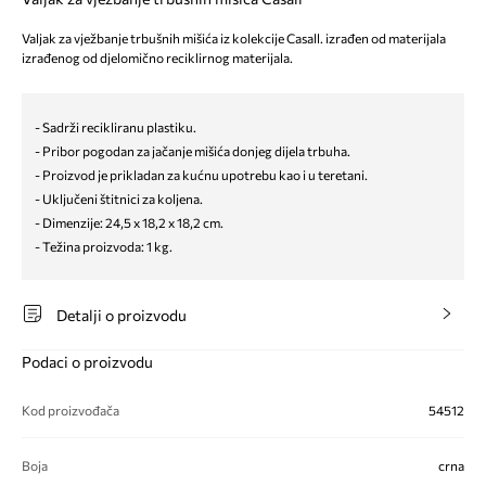
Valjak za vježbanje trbušnih mišića iz kolekcije Casall. izrađen od materijala
izrađenog od djelomično reciklirnog materijala.
- Sadrži recikliranu plastiku.
- Pribor pogodan za jačanje mišića donjeg dijela trbuha.
- Proizvod je prikladan za kućnu upotrebu kao i u teretani.
- Uključeni štitnici za koljena.
- Dimenzije: 24,5 x 18,2 x 18,2 cm.
- Težina proizvoda: 1 kg.
Detalji o proizvodu
Podaci o proizvodu
Kod proizvođača
54512
Boja
crna