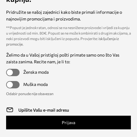
Pridružite se našoj zajednici kako biste primali informacije o
najnovijim promocijama i proizvodima.
**Popust je jednokratan, odnosi se na nesnižene proizvode i vrijedi za kupnju
u vrijednosti od min. 80€. Popust se ne može kombinirati s drugim akcijama, a
neki proizvodi mogu biti isključeni iz popusta. Provjerite:
isključenja iz
promocije
.
Želimo da u Vašoj pristigloj pošti primate samo ono što Vas
zaista zanima. Recite nam, je li to:
Ženska moda
Muška moda
Odabir ponude nije obavezan
Prijava