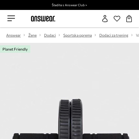
Štedite s Answear Club >
Answear
Žene
Dodaci
Sportska oprema
Dodaci za trening
Planet Friendly