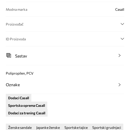
Modna marka
Casall
Proizvođač
ID Proizvoda
Sastav
Polipropilen, PCV
Oznake
Dodaci Casall
Sportska oprema Casall
Dodaci za trening Casall
Ženske sandale
Japanke ženske
Sportske tajice
Sportski grudnjaci