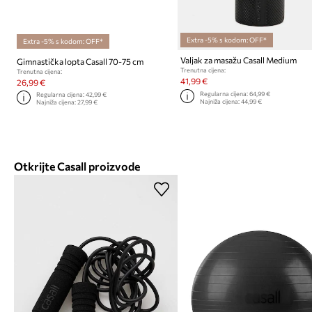
Extra -5% s kodom: OFF*
Extra -5% s kodom: OFF*
Valjak za masažu Casall Medium
Gimnastička lopta Casall 70-75 cm
Trenutna cijena:
Trenutna cijena:
41,99 €
26,99 €
Regularna cijena:
64,99 €
Regularna cijena:
42,99 €
Najniža cijena:
44,99 €
Najniža cijena:
27,99 €
Otkrijte Casall proizvode