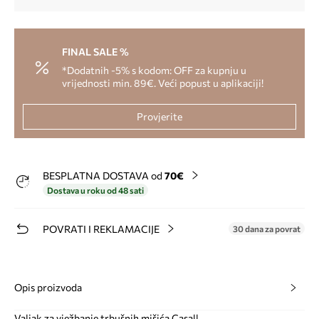
FINAL SALE %
*Dodatnih -5% s kodom: OFF za kupnju u
vrijednosti min. 89€. Veći popust u aplikaciji!
Provjerite
BESPLATNA DOSTAVA od
70€
Dostava u roku od 48 sati
POVRATI I REKLAMACIJE
30 dana za povrat
Opis proizvoda
Valjak za vježbanje trbušnih mišića Casall