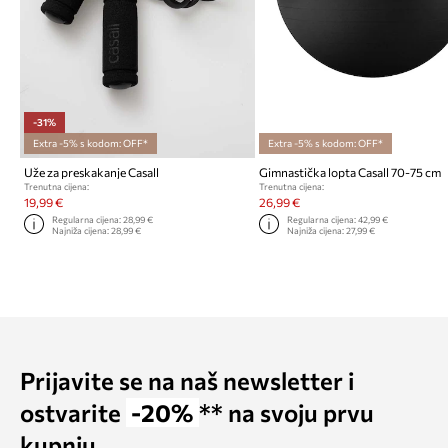
-31%
Extra -5% s kodom: OFF*
Extra -5% s kodom: OFF*
Uže za preskakanje Casall
Gimnastička lopta Casall 70-75 cm
Trenutna cijena:
Trenutna cijena:
19,99 €
26,99 €
Regularna cijena:
28,99 €
Regularna cijena:
42,99 €
Najniža cijena:
28,99 €
Najniža cijena:
27,99 €
Prijavite se na naš newsletter i
ostvarite
-20%
** na svoju prvu
kupnju.