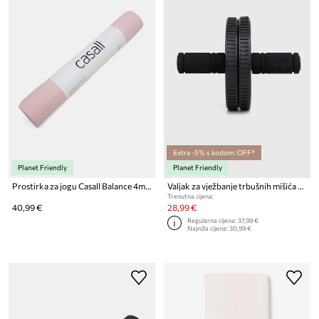
Extra -5% s kodom: OFF*
Planet Friendly
Planet Friendly
Prostirka za jogu Casall Balance 4mm
Valjak za vježbanje trbušnih mišića Casall
Trenutna cijena:
40,99 €
28,99 €
Regularna cijena:
37,99 €
Najniža cijena:
30,99 €