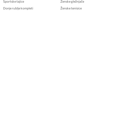
Sportske tajice
Ženske gležnjače
Donje rublje kompleti
Ženske tenisice