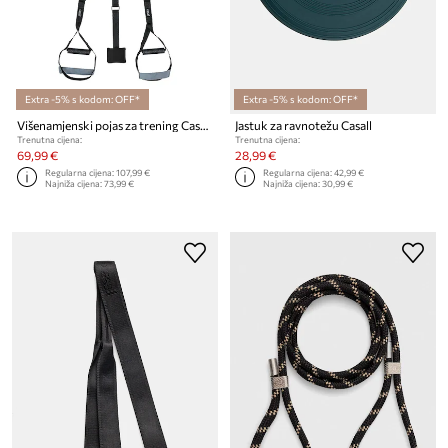
Extra -5% s kodom: OFF*
Extra -5% s kodom: OFF*
Višenamjenski pojas za trening Casall
Jastuk za ravnotežu Casall
Trenutna cijena:
Trenutna cijena:
69,99 €
28,99 €
Regularna cijena:
107,99 €
Regularna cijena:
42,99 €
Najniža cijena:
73,99 €
Najniža cijena:
30,99 €