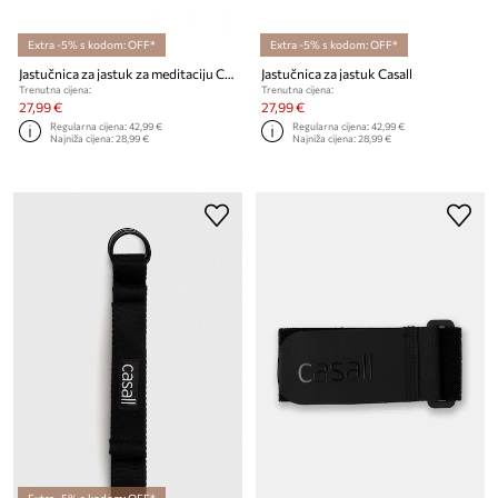
Extra -5% s kodom: OFF*
Extra -5% s kodom: OFF*
Jastučnica za jastuk za meditaciju Casall
Jastučnica za jastuk Casall
Trenutna cijena:
Trenutna cijena:
27,99 €
27,99 €
Regularna cijena:
42,99 €
Regularna cijena:
42,99 €
Najniža cijena:
28,99 €
Najniža cijena:
28,99 €
Extra -5% s kodom: OFF*