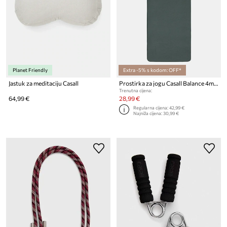
Planet Friendly
Extra -5% s kodom: OFF*
Jastuk za meditaciju Casall
Prostirka za jogu Casall Balance 4mm
Trenutna cijena:
64,99 €
28,99 €
Regularna cijena:
42,99 €
Najniža cijena:
30,99 €