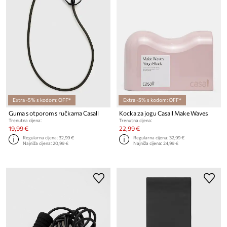
Extra -5% s kodom: OFF*
Extra -5% s kodom: OFF*
Guma s otporom s ručkama Casall
Kocka za jogu Casall Make Waves
Trenutna cijena:
Trenutna cijena:
19,99 €
22,99 €
Regularna cijena:
32,99 €
Regularna cijena:
32,99 €
Najniža cijena:
20,99 €
Najniža cijena:
24,99 €