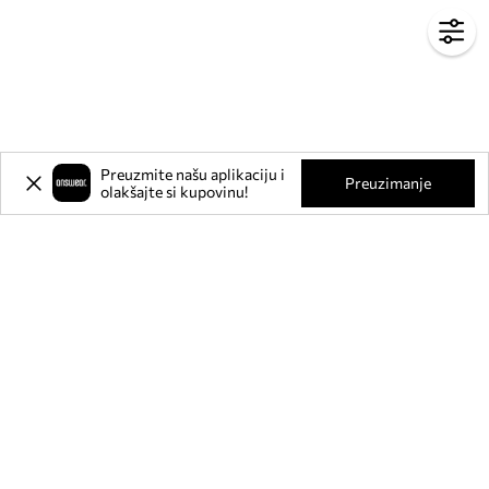
Preuzmite našu aplikaciju i
Preuzimanje
olakšajte si kupovinu!
Prijavite se na naš newsletter i
ostvarite
-20%
** na svoju prvu