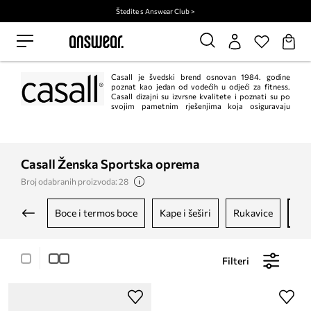
Štedite s Answear Club >
Casall je švedski brend osnovan 1984. godine
poznat kao jedan od vodećih u odjeći za fitness.
Casall dizajni su izvrsne kvalitete i poznati su po
svojim pametnim rješenjima koja osiguravaju
udobnost tijekom vježbanja.
Casall Ženska Sportska oprema
Broj odabranih proizvoda: 28
boce i termos boce
kape i šeširi
rukavice
sp
Filteri