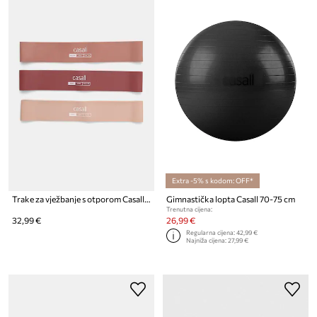
Extra -5% s kodom: OFF*
Trake za vježbanje s otporom Casall 3-pack
Gimnastička lopta Casall 70-75 cm
Trenutna cijena:
32,99 €
26,99 €
Regularna cijena:
42,99 €
Najniža cijena:
27,99 €