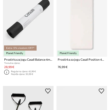
Extra -5% s kodom: OFF*
Planet Friendly
Planet Friendly
Prostirka za jogu Casall Balance 4mm
Prostirka za jogu Casall Position 4mm
Trenutna cijena:
28,99 €
76,99 €
Regularna cijena:
42,99 €
Najniža cijena:
30,99 €