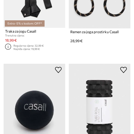
Extra -5% s kodom: OFF*
Traka za jogu Casall
Remen za joga prostirku Casall
Trenutna cijena:
18,99 €
28,99 €
Regularna cijena:
32,99 €
Najniža cijena:
19,99 €