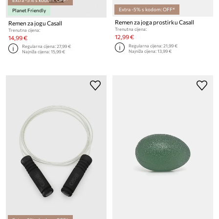
Extra -5% s kodom: OFF*
Planet Friendly
Remen za joga prostirku Casall
Remen za jogu Casall
Trenutna cijena:
Trenutna cijena:
12,99 €
14,99 €
Regularna cijena:
21,99 €
Regularna cijena:
27,99 €
Najniža cijena:
13,99 €
Najniža cijena:
15,99 €