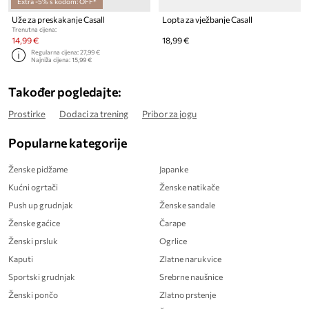
Extra -5% s kodom: OFF*
Uže za preskakanje Casall
Lopta za vježbanje Casall
Trenutna cijena:
14,99 €
18,99 €
Regularna cijena:
27,99 €
Najniža cijena:
15,99 €
Također pogledajte:
Prostirke
Dodaci za trening
Pribor za jogu
Popularne kategorije
Ženske pidžame
Japanke
Kućni ogrtači
Ženske natikače
Push up grudnjak
Ženske sandale
Ženske gaćice
Čarape
Ženski prsluk
Ogrlice
Kaputi
Zlatne narukvice
Sportski grudnjak
Srebrne naušnice
Ženski pončo
Zlatno prstenje