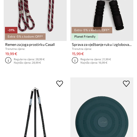
-31%
Extra -5% s kodom: OFF*
Extra -5% s kodom: OFF*
Planet Friendly
Remen za joga prostirku Casall
Sprava za vježbanje ruku i zglobova Casall 2-pack
Trenutna cijena:
Trenutna cijena:
19,99 €
15,99 €
Regularna cijena:
28,99 €
Regularna cijena:
21,99 €
Najniža cijena:
28,99 €
Najniža cijena:
16,99 €