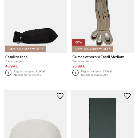
-31%
Extra -5% s kodom: OFF*
Extra -5% s kodom: OFF*
Casall za žene
Guma s otporom Casall Medium
Trenutna cijena:
Trenutna cijena:
46,99 €
25,99 €
Regularna cijena:
71,90 €
Regularna cijena:
37,99 €
Najniža cijena:
48,99 €
Najniža cijena:
37,99 €