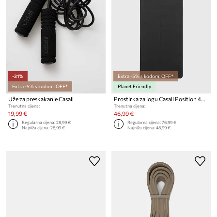
-31%
Extra -5% s kodom: OFF*
Extra -5% s kodom: OFF*
Planet Friendly
Uže za preskakanje Casall
Prostirka za jogu Casall Position 4mm
Trenutna cijena:
Trenutna cijena:
19,99 €
46,99 €
Regularna cijena:
28,99 €
Regularna cijena:
76,99 €
Najniža cijena:
28,99 €
Najniža cijena:
48,99 €