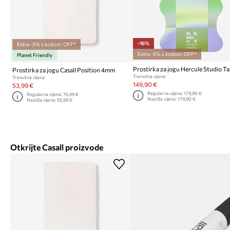
-16%
Extra -5% s kodom: OFF*
Extra -5% s kodom: OFF*
Planet Friendly
Prostirka za jogu Casall Position 4mm
Trenutna cijena:
Trenutna cijena:
149,90 €
53,99 €
Regularna cijena:
179,90 €
Regularna cijena:
76,99 €
Najniža cijena:
179,90 €
Najniža cijena:
55,99 €
Otkrijte Casall proizvode