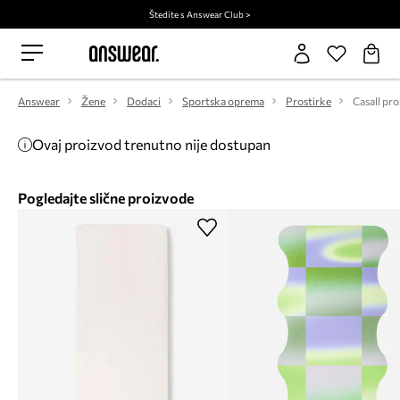
Štedite s Answear Club >
Answear
Žene
Dodaci
Sportska oprema
Prostirke
Ovaj proizvod trenutno nije dostupan
Pogledajte slične proizvode