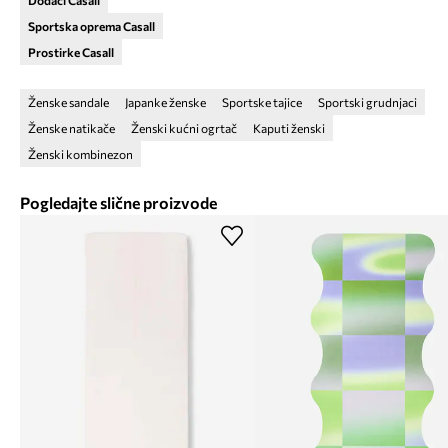
Sportska oprema Casall
Prostirke Casall
Ženske sandale
Japanke ženske
Sportske tajice
Sportski grudnjaci
Ženske natikače
Ženski kućni ogrtač
Kaputi ženski
Ženski kombinezon
Pogledajte slične proizvode