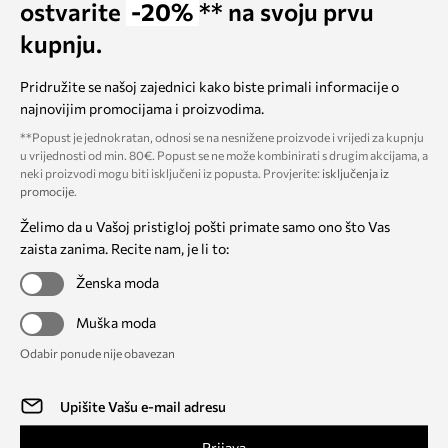
ostvarite
-20%
** na svoju prvu
kupnju.
Pridružite se našoj zajednici kako biste primali informacije o
najnovijim promocijama i proizvodima.
**Popust je jednokratan, odnosi se na nesnižene proizvode i vrijedi za kupnju
u vrijednosti od min. 80€. Popust se ne može kombinirati s drugim akcijama, a
neki proizvodi mogu biti isključeni iz popusta. Provjerite:
isključenja iz
promocije
.
Želimo da u Vašoj pristigloj pošti primate samo ono što Vas
zaista zanima. Recite nam, je li to:
Ženska moda
Muška moda
Odabir ponude nije obavezan
Prijava