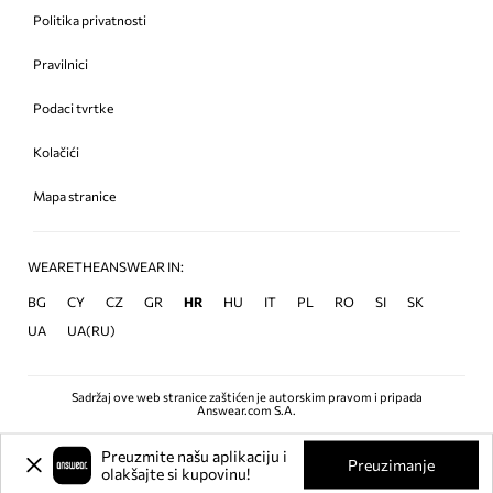
Politika privatnosti
Pravilnici
Podaci tvrtke
Kolačići
Mapa stranice
WEARETHEANSWEAR IN:
BG
CY
CZ
GR
HR
HU
IT
PL
RO
SI
SK
UA
UA(RU)
Sadržaj ove web stranice zaštićen je autorskim pravom i pripada
Answear.com S.A.
Preuzmite našu aplikaciju i
Preuzimanje
olakšajte si kupovinu!