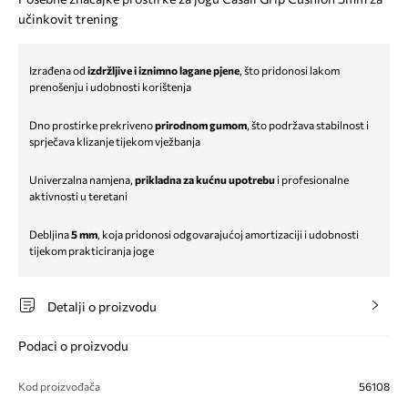
učinkovit trening
Izrađena od
izdržljive i iznimno lagane pjene
, što pridonosi lakom
prenošenju i udobnosti korištenja
Dno prostirke prekriveno
prirodnom gumom
, što podržava stabilnost i
sprječava klizanje tijekom vježbanja
Univerzalna namjena,
prikladna za kućnu upotrebu
i profesionalne
aktivnosti u teretani
Debljina
5 mm
, koja pridonosi odgovarajućoj amortizaciji i udobnosti
tijekom prakticiranja joge
Detalji o proizvodu
Podaci o proizvodu
Kod proizvođača
56108