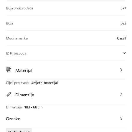
Boja proizvođača
577
Boja
bež
Modna marka
Casall
ID Proizvoda
Materijal
Cijeli proizvod
:
Umjetni materijal
Dimenzije
Dimenzije
:
183 x 68 cm
Oznake
Dodaci Casall