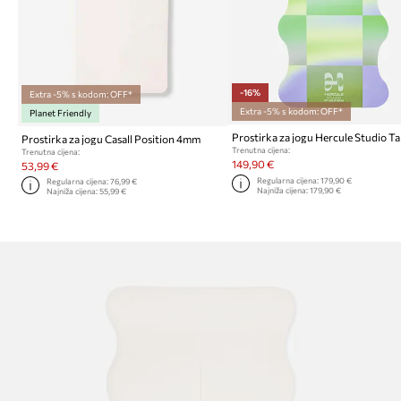
-16%
Extra -5% s kodom: OFF*
Extra -5% s kodom: OFF*
Planet Friendly
Prostirka za jogu Casall Position 4mm
Trenutna cijena:
Trenutna cijena:
149,90 €
53,99 €
Regularna cijena:
179,90 €
Regularna cijena:
76,99 €
Najniža cijena:
179,90 €
Najniža cijena:
55,99 €