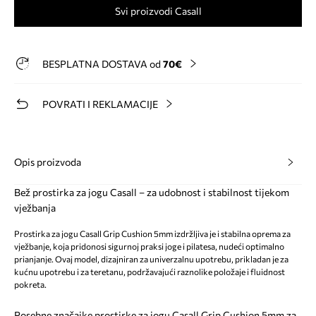
Svi proizvodi Casall
BESPLATNA DOSTAVA od
70€
POVRATI I REKLAMACIJE
Opis proizvoda
Bež prostirka za jogu Casall – za udobnost i stabilnost tijekom
vježbanja
Prostirka za jogu Casall Grip Cushion 5mm izdržljiva je i stabilna oprema za
vježbanje, koja pridonosi sigurnoj praksi joge i pilatesa, nudeći optimalno
prianjanje. Ovaj model, dizajniran za univerzalnu upotrebu, prikladan je za
kućnu upotrebu i za teretanu, podržavajući raznolike položaje i fluidnost
pokreta.
Posebne značajke prostirke za jogu Casall Grip Cushion 5mm za