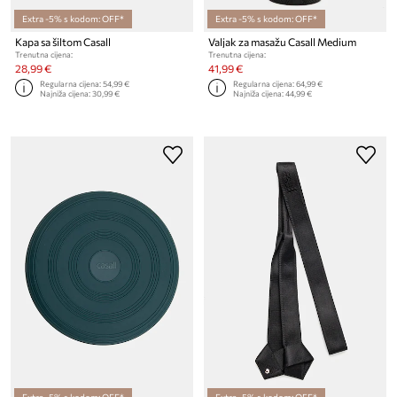
Extra -5% s kodom: OFF*
Extra -5% s kodom: OFF*
Kapa sa šiltom Casall
Valjak za masažu Casall Medium
Trenutna cijena:
Trenutna cijena:
28,99 €
41,99 €
Regularna cijena:
54,99 €
Regularna cijena:
64,99 €
Najniža cijena:
30,99 €
Najniža cijena:
44,99 €