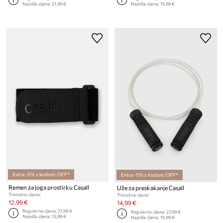
Najniža cijena:
21,99 €
Najniža cijena:
15,99 €
Extra -5% s kodom: OFF*
Extra -5% s kodom: OFF*
Remen za joga prostirku Casall
Uže za preskakanje Casall
Trenutna cijena:
Trenutna cijena:
12,99 €
14,99 €
Regularna cijena:
21,99 €
Regularna cijena:
27,99 €
Najniža cijena:
13,99 €
Najniža cijena:
15,99 €