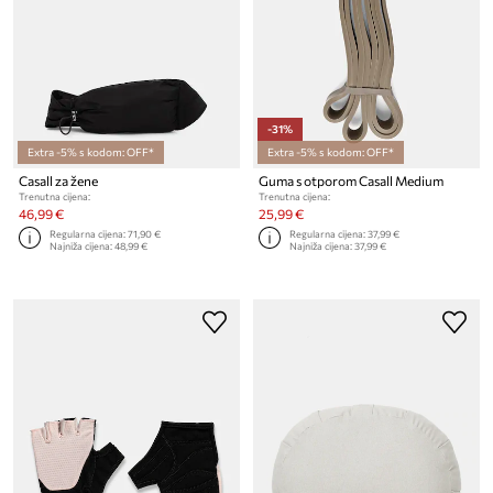
-31%
Extra -5% s kodom: OFF*
Extra -5% s kodom: OFF*
Casall za žene
Guma s otporom Casall Medium
Trenutna cijena:
Trenutna cijena:
46,99 €
25,99 €
Regularna cijena:
71,90 €
Regularna cijena:
37,99 €
Najniža cijena:
48,99 €
Najniža cijena:
37,99 €