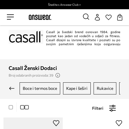
Štedite s Answear Club >
Casall je švedski brend osnovan 1984. godine
poznat kao jedan od vodećih u odjeći za fitness.
Casall dizajni su izvrsne kvalitete i poznati su po
svojim pametnim rješenjima koja osiguravaju
udobnost tijekom vježbanja.
Casall Ženski Dodaci
Broj odabranih proizvoda: 39
boce i termos boce
kape i šeširi
rukavice
sp
Filteri