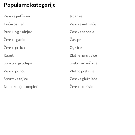
Popularne kategorije
Ženske pidžame
Japanke
Kućni ogrtači
Ženske natikače
Push up grudnjak
Ženske sandale
Ženske gaćice
Čarape
Ženski prsluk
Ogrlice
Kaputi
Zlatne narukvice
Sportski grudnjak
Srebrne naušnice
Ženski pončo
Zlatno prstenje
Sportske tajice
Ženske gležnjače
Donje rublje kompleti
Ženske tenisice