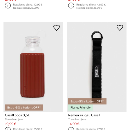
Regularna cijena:
42,99 €
Regularna cijena:
42,99 €
Najniža cijena:
28,99 €
Najniža cijena:
28,99 €
Extra -5% s kodom: OFF*
Extra -5% s kodom: OFF*
Planet Friendly
Casall boca 0,5L
Remen za jogu Casall
Trenutna cijena:
Trenutna cijena:
19,99 €
14,99 €
Regularna cijena:
35,99 €
Regularna cijena:
27,99 €