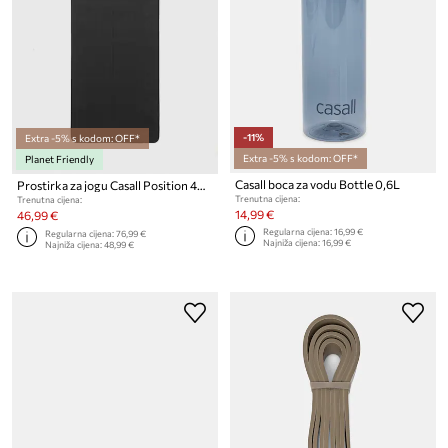
-11%
Extra -5% s kodom: OFF*
Extra -5% s kodom: OFF*
Planet Friendly
Casall boca za vodu Bottle 0,6L
Prostirka za jogu Casall Position 4mm
Trenutna cijena:
Trenutna cijena:
14,99 €
46,99 €
Regularna cijena:
16,99 €
Regularna cijena:
76,99 €
Najniža cijena:
16,99 €
Najniža cijena:
48,99 €