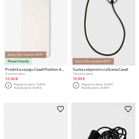
Extra -5% s kodom: OFF*
Planet Friendly
Extra -5% s kodom: OFF*
Prostirka za jogu Casall Position 4mm
Guma s otporom s ručkama Casall
Trenutna cijena:
Trenutna cijena:
53,99 €
19,99 €
Regularna cijena:
76,99 €
Regularna cijena:
32,99 €
Najniža cijena:
55,99 €
Najniža cijena:
20,99 €