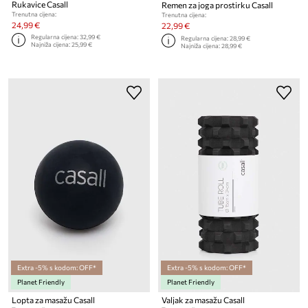
Rukavice Casall
Remen za joga prostirku Casall
Trenutna cijena:
Trenutna cijena:
24,99 €
22,99 €
Regularna cijena:
32,99 €
Regularna cijena:
28,99 €
Najniža cijena:
25,99 €
Najniža cijena:
28,99 €
Extra -5% s kodom: OFF*
Extra -5% s kodom: OFF*
Planet Friendly
Planet Friendly
Lopta za masažu Casall
Valjak za masažu Casall