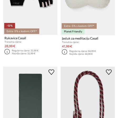
-12%
Extra -5% s kodom: OFF*
Extra -5% s kodom: OFF*
Planet Friendly
Rukavice Casall
Jastuk za meditaciju Casall
Trenutna cijena:
Trenutna cijena:
28,99 €
41,99 €
Regularna cijena:
32,99 €
Regularna cijena:
64,99 €
Najniža cijena:
32,99 €
Najniža cijena:
44,99 €