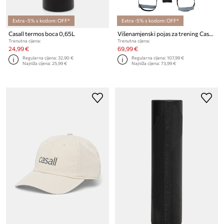
Extra -5% s kodom: OFF*
Extra -5% s kodom: OFF*
Casall termos boca 0,65L
Višenamjenski pojas za trening Casall
Trenutna cijena:
Trenutna cijena:
24,99 €
69,99 €
Regularna cijena:
32,90 €
Regularna cijena:
107,99 €
Najniža cijena:
25,99 €
Najniža cijena:
73,99 €