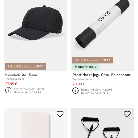
Extra -5% s kodom: OFF*
Extra -5% s kodom: OFF*
Planet Friendly
Kapa sa šiltom Casall
Prostirka za jogu Casall Balance 4mm
Trenutna cijena:
Trenutna cijena:
27,99 €
28,99 €
Regularna cijena:
54,99 €
Regularna cijena:
42,99 €
Najniža cijena:
28,99 €
Najniža cijena:
30,99 €