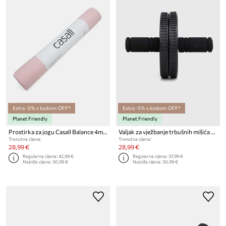
Extra -5% s kodom: OFF*
Extra -5% s kodom: OFF*
Planet Friendly
Planet Friendly
Prostirka za jogu Casall Balance 4mm
Valjak za vježbanje trbušnih mišića Casall
Trenutna cijena:
Trenutna cijena:
28,99 €
28,99 €
Regularna cijena:
42,99 €
Regularna cijena:
37,99 €
Najniža cijena:
30,99 €
Najniža cijena:
30,99 €