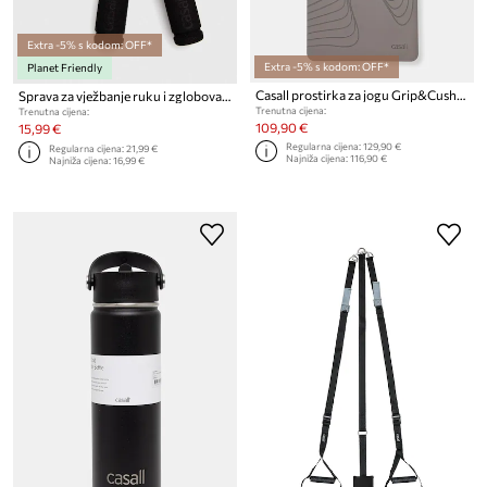
Extra -5% s kodom: OFF*
Extra -5% s kodom: OFF*
Planet Friendly
Casall prostirka za jogu Grip&Cushion 5mm
Sprava za vježbanje ruku i zglobova Casall 2-pack
Trenutna cijena:
Trenutna cijena:
109,90 €
15,99 €
Regularna cijena:
129,90 €
Regularna cijena:
21,99 €
Najniža cijena:
116,90 €
Najniža cijena:
16,99 €