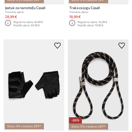
Extra -5% s kodom: OFF*
Extra -5% s kodom: OFF*
Jastuk za ravnotežu Casall
Traka za jogu Casall
Trenutna cijena:
Trenutna cijena:
28,99 €
18,99 €
Regularna cijena:
42,99 €
Regularna cijena:
32,99 €
Najniža cijena:
30,99 €
Najniža cijena:
19,99 €
-20%
Extra -5% s kodom: OFF*
Extra -5% s kodom: OFF*