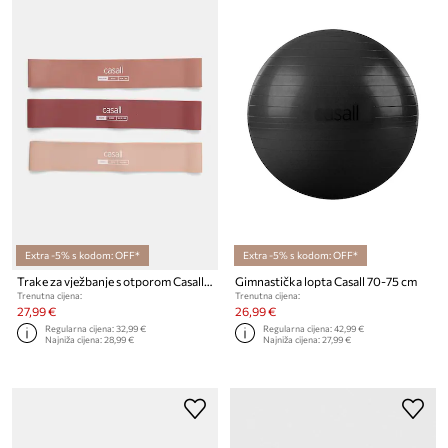
Extra -5% s kodom: OFF*
Extra -5% s kodom: OFF*
Trake za vježbanje s otporom Casall 3-pack
Gimnastička lopta Casall 70-75 cm
Trenutna cijena:
Trenutna cijena:
27,99 €
26,99 €
Regularna cijena:
32,99 €
Regularna cijena:
42,99 €
Najniža cijena:
28,99 €
Najniža cijena:
27,99 €