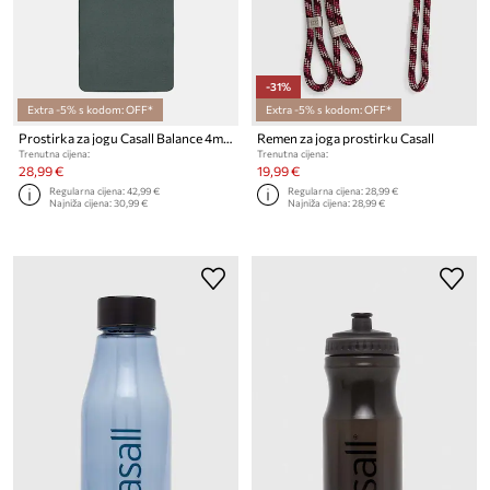
-31%
Extra -5% s kodom: OFF*
Extra -5% s kodom: OFF*
Prostirka za jogu Casall Balance 4mm
Remen za joga prostirku Casall
Trenutna cijena:
Trenutna cijena:
28,99 €
19,99 €
Regularna cijena:
42,99 €
Regularna cijena:
28,99 €
Najniža cijena:
30,99 €
Najniža cijena:
28,99 €