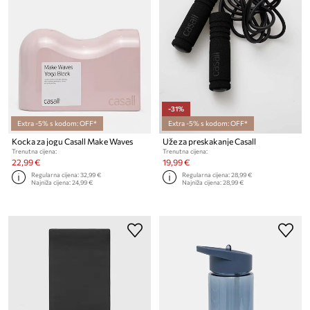
-31%
Extra -5% s kodom: OFF*
Extra -5% s kodom: OFF*
Kocka za jogu Casall Make Waves
Uže za preskakanje Casall
Trenutna cijena:
Trenutna cijena:
22,99 €
19,99 €
Regularna cijena:
32,99 €
Regularna cijena:
28,99 €
Najniža cijena:
24,99 €
Najniža cijena:
28,99 €