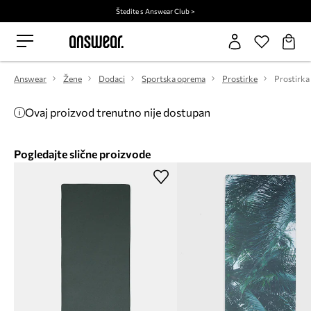
Štedite s Answear Club >
Answear
Žene
Dodaci
Sportska oprema
Prostirke
Ovaj proizvod trenutno nije dostupan
Pogledajte slične proizvode