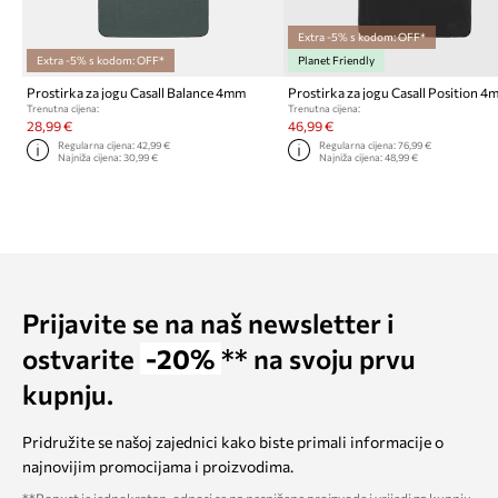
Extra -5% s kodom: OFF*
Extra -5% s kodom: OFF*
Planet Friendly
Prostirka za jogu Casall Balance 4mm
Prostirka za jogu Casall Position 
Trenutna cijena:
Trenutna cijena:
28,99 €
46,99 €
Regularna cijena:
42,99 €
Regularna cijena:
76,99 €
Najniža cijena:
30,99 €
Najniža cijena:
48,99 €
Prijavite se na naš newsletter i
ostvarite
-20%
** na svoju prvu
kupnju.
Pridružite se našoj zajednici kako biste primali informacije o
najnovijim promocijama i proizvodima.