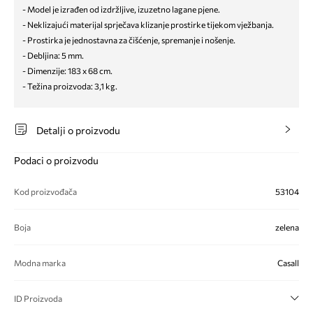
- Model je izrađen od izdržljive, izuzetno lagane pjene.
- Neklizajući materijal sprječava klizanje prostirke tijekom vježbanja.
- Prostirka je jednostavna za čišćenje, spremanje i nošenje.
- Debljina: 5 mm.
- Dimenzije: 183 x 68 cm.
- Težina proizvoda: 3,1 kg.
Detalji o proizvodu
Podaci o proizvodu
Kod proizvođača
53104
Boja
zelena
Modna marka
Casall
ID Proizvoda