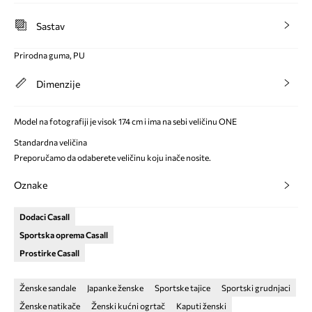
Sastav
Prirodna guma, PU
Dimenzije
Model na fotografiji je visok 174 cm i ima na sebi veličinu ONE
Standardna veličina
Preporučamo da odaberete veličinu koju inače nosite.
Oznake
Dodaci Casall
Sportska oprema Casall
Prostirke Casall
Ženske sandale
Japanke ženske
Sportske tajice
Sportski grudnjaci
Ženske natikače
Ženski kućni ogrtač
Kaputi ženski