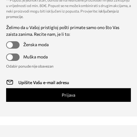
**Popust je jednokratan, odnosi se na nesnižene proizvode i vrijedi za kupnju
u vrijednosti od min. 80€. Popust se ne može kombinirati s drugim akcijama, a
neki proizvodi mogu biti isključeni iz popusta. Provjerite:
isključenja iz
promocije
.
Želimo da u Vašoj pristigloj pošti primate samo ono što Vas
zaista zanima. Recite nam, je li to:
Ženska moda
Muška moda
Odabir ponude nije obavezan
Prijava