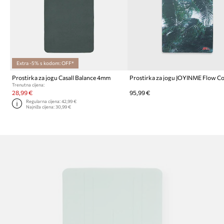
Extra -5% s kodom: OFF*
Prostirka za jogu Casall Balance 4mm
Prostirka za jogu JOYINME Flow C
Trenutna cijena:
28,99 €
95,99 €
Regularna cijena:
42,99 €
Najniža cijena:
30,99 €