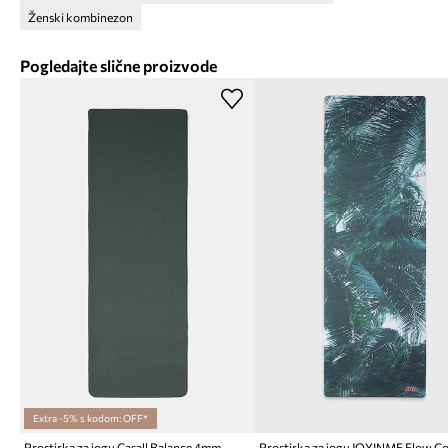
Ženski kombinezon
Pogledajte slične proizvode
Extra -5% s kodom: OFF*
Prostirka za jogu Casall Balance 4mm
Prostirka za jogu JOYINME Flow C