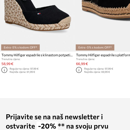
Extra -5% s kodom: OFF*
Extra -5% s kodom: OFF*
Tommy Hilfiger espadrile s klinastom potpeticom za žene FLAG HIGH WEDGE ESPAD CLOSED TOE
Trenutna cijena:
Trenutna cijena:
58,99 €
66,99 €
Regularna cijena:
97,99 €
Regularna cijena:
97,99 €
Najniža cijena:
61,99 €
Najniža cijena:
69,99 €
Prijavite se na naš newsletter i
ostvarite
-20%
** na svoju prvu