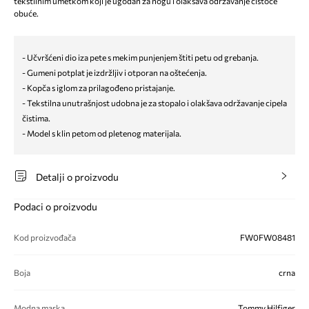
tekstilnim umetkom koji je ugodan za nogu i olakšava održavanje čistoće
obuće.
- Učvršćeni dio iza pete s mekim punjenjem štiti petu od grebanja.
- Gumeni potplat je izdržljiv i otporan na oštećenja.
- Kopča s iglom za prilagođeno pristajanje.
- Tekstilna unutrašnjost udobna je za stopalo i olakšava održavanje cipela
čistima.
- Model s klin petom od pletenog materijala.
Detalji o proizvodu
Podaci o proizvodu
Kod proizvođača
FW0FW08481
Boja
crna
Modna marka
Tommy Hilfiger