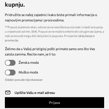
kupnju.
Pridružite se našoj zajednici kako biste primali informacije o
najnovijim promocijama i proizvodima.
**Popust je jednokratan, odnosi se na nesnižene proizvode i vrijedi za kupnju
u vrijednosti od min. 80€. Popust se ne može kombinirati s drugim akcijama, a
neki proizvodi mogu biti isključeni iz popusta. Provjerite:
isključenja iz
promocije
.
Želimo da u Vašoj pristigloj pošti primate samo ono što Vas
zaista zanima. Recite nam, je li to:
Ženska moda
Muška moda
Odabir ponude nije obavezan
Prijava