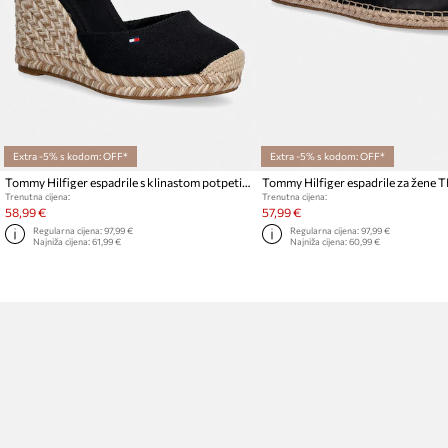
Extra -5% s kodom: OFF*
Extra -5% s kodom: OFF*
Tommy Hilfiger espadrile s klinastom potpeticom za žene FLAG HIGH WEDGE ESPAD CLOSED TOE
Trenutna cijena:
Trenutna cijena:
58,99 €
57,99 €
Regularna cijena:
97,99 €
Regularna cijena:
97,99 €
Najniža cijena:
61,99 €
Najniža cijena:
60,99 €