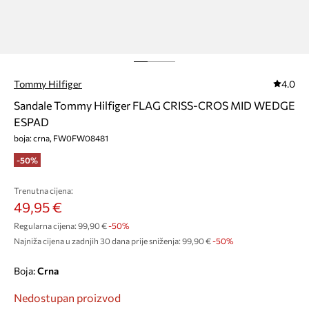
Tommy Hilfiger
4.0
Sandale Tommy Hilfiger FLAG CRISS-CROS MID WEDGE
ESPAD
boja: crna, FW0FW08481
-50%
Trenutna cijena:
49,95 €
Regularna cijena:
99,90 €
-50%
Najniža cijena u zadnjih 30 dana prije sniženja:
99,90 €
 -50%
Boja:
crna
Nedostupan proizvod