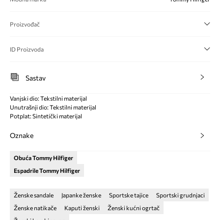
Proizvođač
ID Proizvoda
Sastav
Vanjski dio: Tekstilni materijal
Unutrašnji dio: Tekstilni materijal
Potplat: Sintetički materijal
Oznake
Obuća Tommy Hilfiger
Espadrile Tommy Hilfiger
Ženske sandale
Japanke ženske
Sportske tajice
Sportski grudnjaci
Ženske natikače
Kaputi ženski
Ženski kućni ogrtač