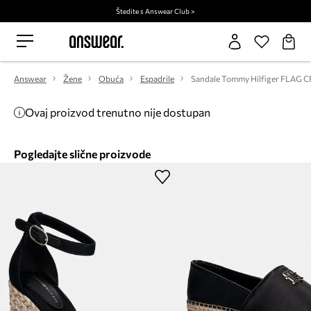
Štedite s Answear Club >
Answear
Žene
Obuća
Espadrile
Ovaj proizvod trenutno nije dostupan
Pogledajte slične proizvode