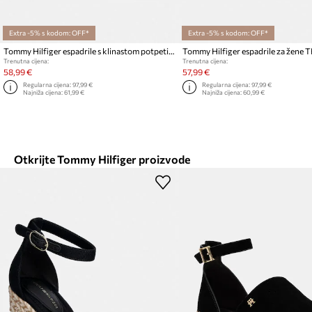
Extra -5% s kodom: OFF*
Extra -5% s kodom: OFF*
Tommy Hilfiger espadrile s klinastom potpeticom za žene FLAG HIGH WEDGE ESPAD CLOSED TOE
Trenutna cijena:
Trenutna cijena:
58,99 €
57,99 €
Regularna cijena:
97,99 €
Regularna cijena:
97,99 €
Najniža cijena:
61,99 €
Najniža cijena:
60,99 €
Otkrijte Tommy Hilfiger proizvode