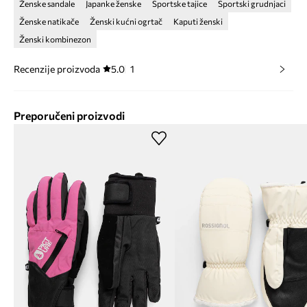
Ženske sandale
Japanke ženske
Sportske tajice
Sportski grudnjaci
Ženske natikače
Ženski kućni ogrtač
Kaputi ženski
Ženski kombinezon
Recenzije proizvoda
5.0
1
Preporučeni proizvodi