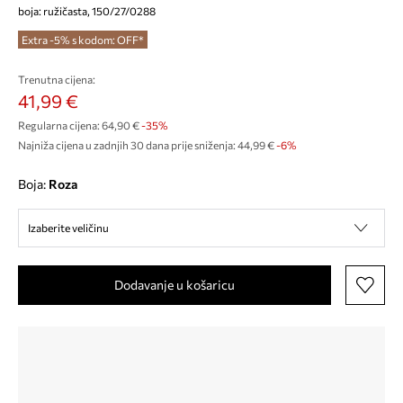
boja: ružičasta, 150/27/0288
Extra -5% s kodom: OFF*
Trenutna cijena:
41,99 €
Regularna cijena:
64,90 €
-35%
Najniža cijena u zadnjih 30 dana prije sniženja:
44,99 €
 -6%
Boja:
roza
Izaberite veličinu
Dodavanje u košaricu