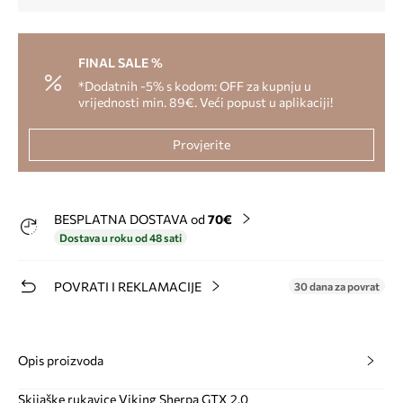
FINAL SALE %
*Dodatnih -5% s kodom: OFF za kupnju u
vrijednosti min. 89€. Veći popust u aplikaciji!
Provjerite
BESPLATNA DOSTAVA od
70€
Dostava u roku od 48 sati
POVRATI I REKLAMACIJE
30 dana za povrat
Opis proizvoda
Skijaške rukavice Viking Sherpa GTX 2.0