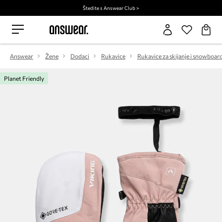
Štedite s Answear Club >
Answear
Žene
Dodaci
Rukavice
Rukavice za skijanje i snowboar
Planet Friendly