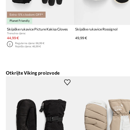
Extra -5% s kodom: OFF*
Planet Friendly
Skijaške rukavice Picture Kakisa Gloves
Skijaške rukavice Rossignol
Trenutna cijena:
44,99 €
49,99 €
Regularna cijena:
66,99 €
Najniža cijena:
46,99 €
Otkrijte Viking proizvode