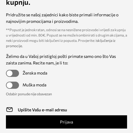
kupnju.
Pridružite se našoj zajednici kako biste primali informacije o
najnovijim promocijama i proizvodima.
**Popust je jednokratan, odnosi se na nesnižene proizvode i vrijedi za kupnju
u vrijednosti od min. 80€. Popust se ne može kombinirati s drugim akcijama, a
neki proizvodi mogu biti isključeni iz popusta. Provjerite:
isključenja iz
promocije
.
Želimo da u Vašoj pristigloj pošti primate samo ono što Vas
zaista zanima. Recite nam, je li to:
Ženska moda
Muška moda
Odabir ponude nije obavezan
Prijava