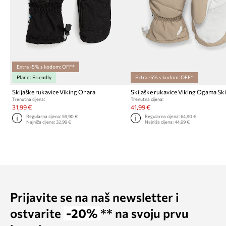
Extra -5% s kodom: OFF*
Planet Friendly
Extra -5% s kodom: OFF*
Skijaške rukavice Viking Ohara
Skijaške rukavice Viking Ogama Sk
Trenutna cijena:
Trenutna cijena:
31,99 €
41,99 €
Regularna cijena:
59,90 €
Regularna cijena:
64,90 €
Najniža cijena:
32,99 €
Najniža cijena:
44,99 €
Prijavite se na naš newsletter i
ostvarite
-20%
** na svoju prvu