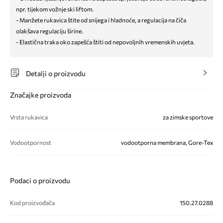
npr. tijekom vožnje ski liftom.
- Manžete rukavica štite od snijega i hladnoće, a regulacija na čiča
olakšava regulaciju širine.
- Elastična traka oko zapešća štiti od nepovoljnih vremenskih uvjeta.
Detalji o proizvodu
Značajke proizvoda
Vrsta rukavica
za zimske sportove
Vodootpornost
vodootporna membrana, Gore-Tex
Podaci o proizvodu
Kod proizvođača
150.27.0288