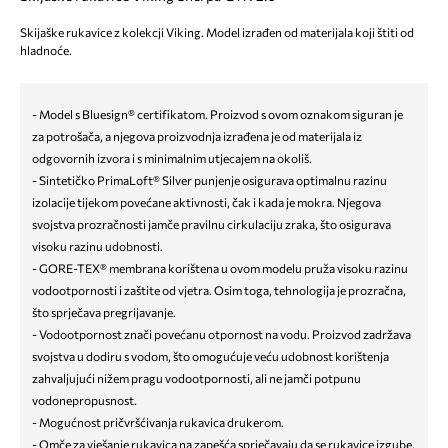
Skijaške rukavice z kolekcji Viking. Model izrađen od materijala koji štiti od
hladnoće.
- Model s Bluesign® certifikatom. Proizvod s ovom oznakom siguran je
za potrošača, a njegova proizvodnja izrađena je od materijala iz
odgovornih izvora i s minimalnim utjecajem na okoliš.
- Sintetičko PrimaLoft® Silver punjenje osigurava optimalnu razinu
izolacije tijekom povećane aktivnosti, čak i kada je mokra. Njegova
svojstva prozračnosti jamče pravilnu cirkulaciju zraka, što osigurava
visoku razinu udobnosti.
- GORE-TEX® membrana korištena u ovom modelu pruža visoku razinu
vodootpornosti i zaštite od vjetra. Osim toga, tehnologija je prozračna,
što sprječava pregrijavanje.
- Vodootpornost znači povećanu otpornost na vodu. Proizvod zadržava
svojstva u dodiru s vodom, što omogućuje veću udobnost korištenja
zahvaljujući nižem pragu vodootpornosti, ali ne jamči potpunu
vodonepropusnost.
- Mogućnost pričvršćivanja rukavica drukerom.
- Omče za vješanje rukavica na zapešća sprječavaju da se rukavice izgube,