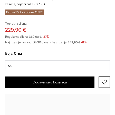
za žene, boja: crna BB0273SA
Extra -10% s kodom: OFF*
Trenutna cijena:
229,90 €
Regularna cijena:
369,90 €
-37%
Najniža cijena u zadnjih 30 dana prije sniženja:
249,90 €
 -8%
Boja:
crna
55
Dodavanje u košaricu