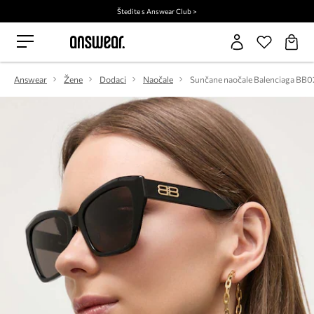
Štedite s Answear Club >
Answear
Žene
Dodaci
Naočale