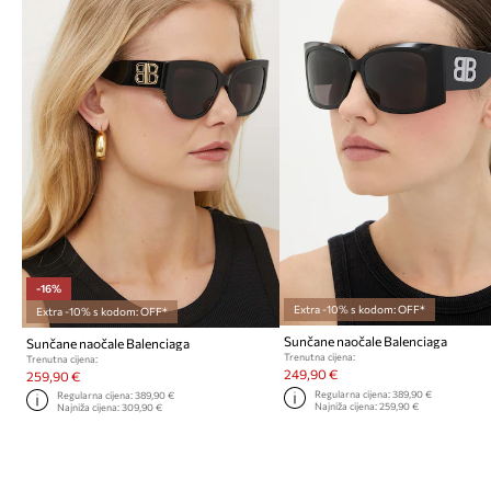
-16%
Extra -10% s kodom: OFF*
Extra -10% s kodom: OFF*
Sunčane naočale Balenciaga
Sunčane naočale Balenciaga
Trenutna cijena:
Trenutna cijena:
249,90 €
259,90 €
Regularna cijena:
389,90 €
Regularna cijena:
389,90 €
Najniža cijena:
259,90 €
Najniža cijena:
309,90 €