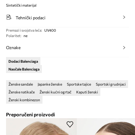
Sintetički materijal
Tehnički podaci
Premazi i svojstva leća
:
UV400
Polaritet
:
ne
Oznake
Dodaci Balenciaga
Naočale Balenciaga
Ženske sandale
Japanke ženske
Sportske tajice
Sportski grudnjaci
Ženske natikače
Ženski kućni ogrtač
Kaputi ženski
Ženski kombinezon
Preporučeni proizvodi