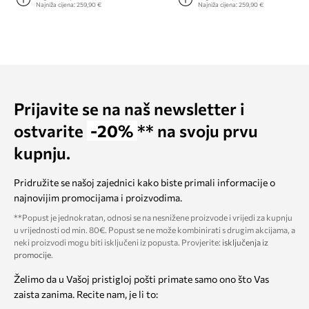
Najniža cijena:
259,90 €
Najniža cijena:
259,90 €
Prijavite se na naš newsletter i
ostvarite
-20%
** na svoju prvu
kupnju.
Pridružite se našoj zajednici kako biste primali informacije o
najnovijim promocijama i proizvodima.
**Popust je jednokratan, odnosi se na nesnižene proizvode i vrijedi za kupnju
u vrijednosti od min. 80€. Popust se ne može kombinirati s drugim akcijama, a
neki proizvodi mogu biti isključeni iz popusta. Provjerite:
isključenja iz
promocije
.
Želimo da u Vašoj pristigloj pošti primate samo ono što Vas
zaista zanima. Recite nam, je li to: