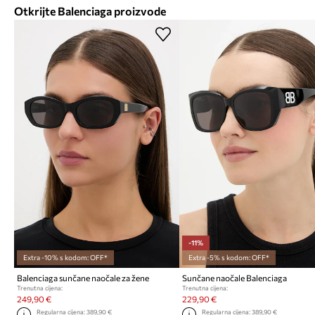
Otkrijte Balenciaga proizvode
-11%
Extra -10% s kodom: OFF*
Extra -5% s kodom: OFF*
Balenciaga sunčane naočale za žene
Sunčane naočale Balenciaga
Trenutna cijena:
Trenutna cijena:
249,90 €
229,90 €
Regularna cijena:
389,90 €
Regularna cijena:
389,90 €