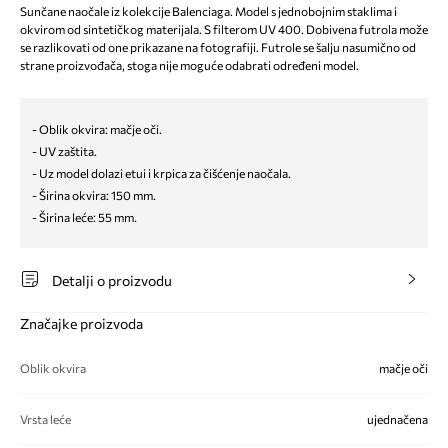
Sunčane naočale iz kolekcije Balenciaga. Model s jednobojnim staklima i
okvirom od sintetičkog materijala. S filterom UV 400. Dobivena futrola može
se razlikovati od one prikazane na fotografiji. Futrole se šalju nasumično od
strane proizvođača, stoga nije moguće odabrati određeni model.
- Oblik okvira: mačje oči.
- UV zaštita.
- Uz model dolazi etui i krpica za čišćenje naočala.
- Širina okvira: 150 mm.
- Širina leće: 55 mm.
Detalji o proizvodu
Značajke proizvoda
Oblik okvira
mačje oči
Vrsta leće
ujednačena