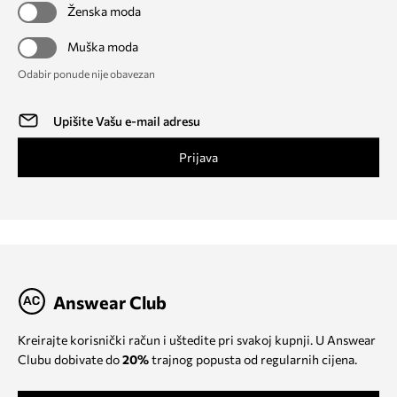
Ženska moda
Muška moda
Odabir ponude nije obavezan
Prijava
Answear Club
Kreirajte korisnički račun i uštedite pri svakoj kupnji. U Answear
Clubu dobivate do
20%
trajnog popusta od regularnih cijena.