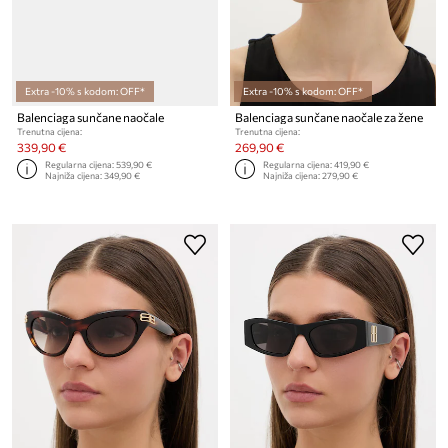
Extra -10% s kodom: OFF*
Extra -10% s kodom: OFF*
Balenciaga sunčane naočale
Balenciaga sunčane naočale za žene
Trenutna cijena:
Trenutna cijena:
339,90 €
269,90 €
Regularna cijena:
539,90 €
Regularna cijena:
419,90 €
Najniža cijena:
349,90 €
Najniža cijena:
279,90 €