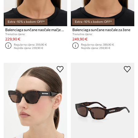
Extra -10% s kodom: OFF*
Extra -10% s kodom: OFF*
Balenciaga sunčane naočale mačje oči za žene
Balenciaga sunčane naočale za žene
Trenutna cijena:
Trenutna cijena:
229,90 €
249,90 €
Regularna cijena:
359,90 €
Regularna cijena:
389,90 €
Najniža cijena:
239,90 €
Najniža cijena:
259,90 €