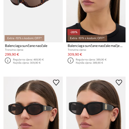
-20%
Extra -10% s kodom: OFF*
Extra -10% s kodom: OFF*
Balenciaga sunčane naočale
Balenciaga sunčane naočale mačje oči za žene
Trenutna cijena:
Trenutna cijena:
299,90 €
309,90 €
Regularna cijena:
469,90 €
Regularna cijena:
389,90 €
Najniža cijena:
309,90 €
Najniža cijena:
389,90 €