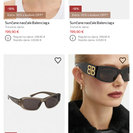
-13%
-13%
Extra -10% s kodom: OFF*
Extra -10% s kodom: OFF*
Sunčane naočale Balenciaga
Sunčane naočale Balenciaga
Trenutna cijena:
Trenutna cijena:
199,90 €
199,90 €
Regularna cijena:
299,90 €
Regularna cijena:
299,90 €
Najniža cijena:
229,90 €
Najniža cijena:
229,90 €