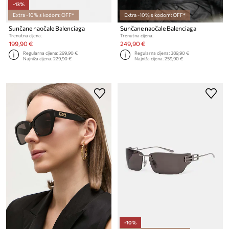
-13%
Extra -10% s kodom: OFF*
Extra -10% s kodom: OFF*
Sunčane naočale Balenciaga
Sunčane naočale Balenciaga
Trenutna cijena:
Trenutna cijena:
199,90 €
249,90 €
Regularna cijena:
299,90 €
Regularna cijena:
389,90 €
Najniža cijena:
229,90 €
Najniža cijena:
259,90 €
-10%