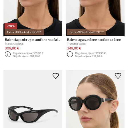
-20%
Extra -10% s kodom: OFF*
Extra -10% s kodom: OFF*
Balenciaga okrugle sunčane naočale za žene
Balenciaga sunčane naočale za žene
Trenutna cijena:
Trenutna cijena:
309,90 €
249,90 €
Regularna cijena:
389,90 €
Regularna cijena:
389,90 €
Najniža cijena:
389,90 €
Najniža cijena:
259,90 €