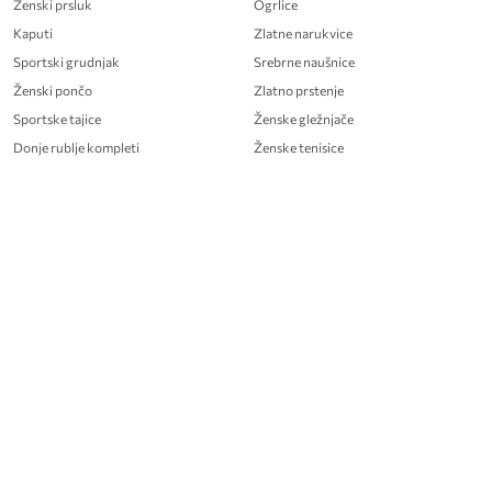
Ženski prsluk
Ogrlice
Kaputi
Zlatne narukvice
Sportski grudnjak
Srebrne naušnice
Ženski pončo
Zlatno prstenje
Sportske tajice
Ženske gležnjače
Donje rublje kompleti
Ženske tenisice