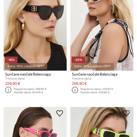
-16%
-20%
Extra -10% s kodom: OFF*
Extra -10% s kodom: OFF*
Sunčane naočale Balenciaga
Sunčane naočale Balenciaga
Trenutna cijena:
Trenutna cijena:
259,90 €
269,90 €
Regularna cijena:
389,90 €
Regularna cijena:
339,90 €
Najniža cijena:
309,90 €
Najniža cijena:
339,90 €