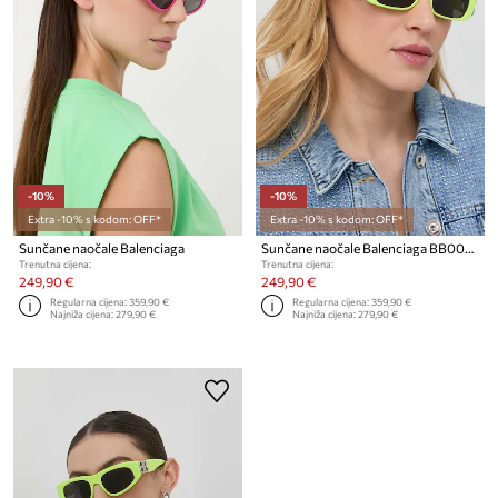
-10%
-10%
Extra -10% s kodom: OFF*
Extra -10% s kodom: OFF*
Sunčane naočale Balenciaga
Sunčane naočale Balenciaga BB0096S
Trenutna cijena:
Trenutna cijena:
249,90 €
249,90 €
Regularna cijena:
359,90 €
Regularna cijena:
359,90 €
Najniža cijena:
279,90 €
Najniža cijena:
279,90 €