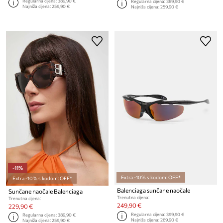
Regularna cijena:
389,90 €
Regularna cijena:
389,90 €
Najniža cijena:
259,90 €
Najniža cijena:
259,90 €
-11%
Extra -10% s kodom: OFF*
Extra -10% s kodom: OFF*
Balenciaga sunčane naočale
Sunčane naočale Balenciaga
Trenutna cijena:
Trenutna cijena:
249,90 €
229,90 €
Regularna cijena:
399,90 €
Regularna cijena:
389,90 €
Najniža cijena:
269,90 €
Najniža cijena:
259,90 €