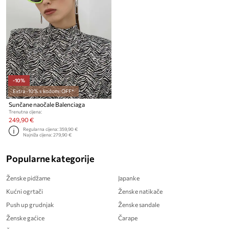
-10%
Extra -10% s kodom: OFF*
Sunčane naočale Balenciaga
Trenutna cijena:
249,90 €
Regularna cijena:
359,90 €
Najniža cijena:
279,90 €
Popularne kategorije
Ženske pidžame
Japanke
Kućni ogrtači
Ženske natikače
Push up grudnjak
Ženske sandale
Ženske gaćice
Čarape