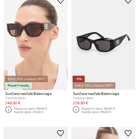
Extra -10% s kodom: OFF*
-11%
Planet Friendly
Extra -10% s kodom: OFF*
Sunčane naočale Balenciaga
Sunčane naočale Balenciaga
Trenutna cijena:
Trenutna cijena:
249,90 €
229,90 €
Regularna cijena:
389,90 €
Regularna cijena:
389,90 €
Najniža cijena:
259,90 €
Najniža cijena:
259,90 €