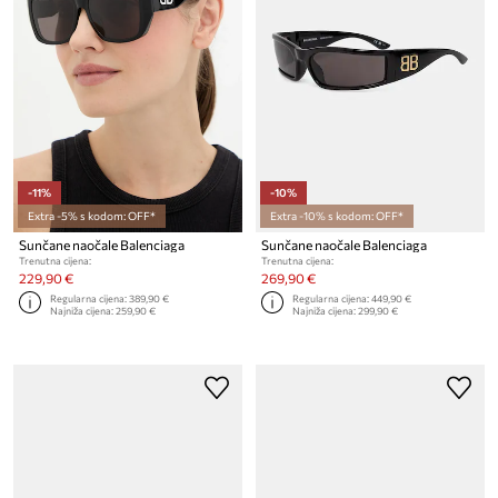
-11%
-10%
Extra -5% s kodom: OFF*
Extra -10% s kodom: OFF*
Sunčane naočale Balenciaga
Sunčane naočale Balenciaga
Trenutna cijena:
Trenutna cijena:
229,90 €
269,90 €
Regularna cijena:
389,90 €
Regularna cijena:
449,90 €
Najniža cijena:
259,90 €
Najniža cijena:
299,90 €