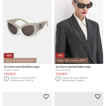
-10%
-11%
Extra -10% s kodom: OFF*
Extra -10% s kodom: OFF*
Sunčane naočale Balenciaga
Sunčane naočale Balenciaga
Trenutna cijena:
Trenutna cijena:
249,90 €
229,90 €
Regularna cijena:
409,90 €
Regularna cijena:
389,90 €
Najniža cijena:
279,90 €
Najniža cijena:
259,90 €