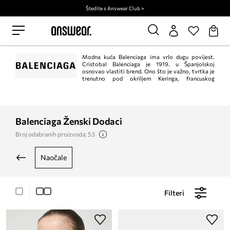
Štedite s Answear Club >
Modna kuća Balenciaga ima vrlo dugu povijest.
Cristobal Balenciaga je 1919. u Španjolskoj
osnovao vlastiti brend. Ono što je važno, tvrtka je
trenutno pod okriljem Keringa, francuskog
konglomerata luksuznih marki. Ovaj dizajner bio je pravi vizionar i skroman
čovjek koji je izbjegavao svjetla reflektora. Originalni dizajni brzo su stekli
priznanje, zahvaljujući kojima je Balenciaga osvojila Pariz
Balenciaga Ženski Dodaci
Broj odabranih proizvoda: 53
naočale
Filteri