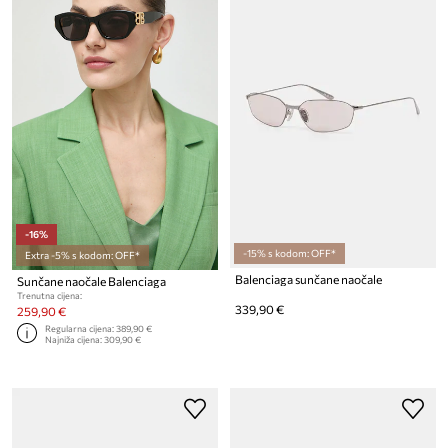
-16%
-15% s kodom: OFF*
Extra -5% s kodom: OFF*
Balenciaga sunčane naočale
Sunčane naočale Balenciaga
Trenutna cijena:
339,90 €
259,90 €
Regularna cijena:
389,90 €
Najniža cijena:
309,90 €