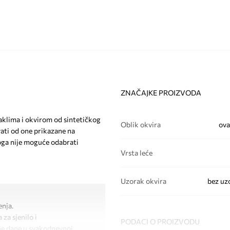
ZNAČAJKE PROIZVODA
aklima i okvirom od sintetičkog
Oblik okvira
ova
vati od one prikazane na
toga nije moguće odabrati
Vrsta leće
Uzorak okvira
bez uz
enja.
 za sjenilo i
PODACI O PROIZVODU
ane dane u svakodnevnoj