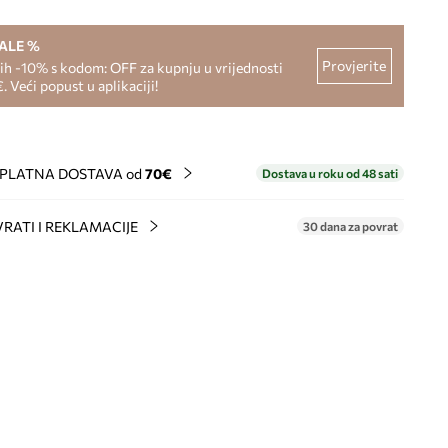
SALE %
Provjerite
h -10% s kodom: OFF za kupnju u vrijednosti
. Veći popust u aplikaciji!
PLATNA DOSTAVA od
70€
Dostava u roku od 48 sati
RATI I REKLAMACIJE
30 dana za povrat