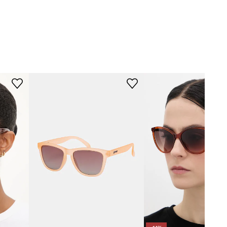
BB0396SK
002
narančasta
Balenciaga