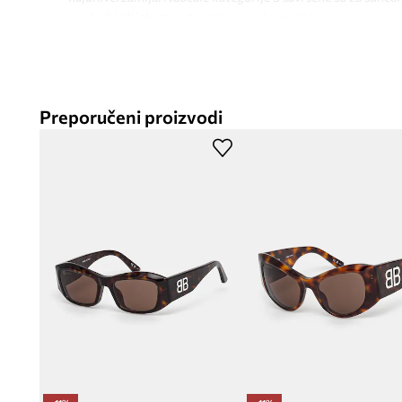
upotrebi i tijekom putovanja u vruće zemlje.
- Uz model dolazi etui i krpica za čišćenje naočala.
- Širina okvira: 150 mm.
- Širina leće: 60 mm.
Preporučeni proizvodi