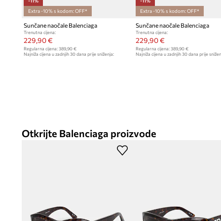
-11%
-11%
Extra -10% s kodom: OFF*
Extra -10% s kodom: OFF*
Sunčane naočale Balenciaga
Sunčane naočale Balenciaga
Trenutna cijena:
Trenutna cijena:
229,90 €
229,90 €
Regularna cijena:
389,90 €
Regularna cijena:
389,90 €
Najniža cijena u zadnjih 30 dana prije sniženja:
Najniža cijena u zadnjih 30 dana prije snižen
259,90 €
259,90 €
Otkrijte Balenciaga proizvode