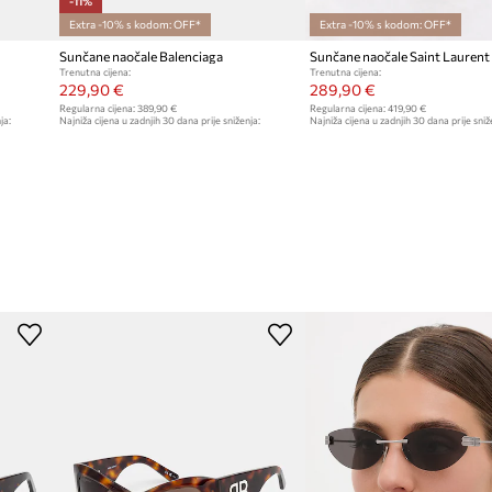
-11%
Extra -10% s kodom: OFF*
Extra -10% s kodom: OFF*
Sunčane naočale Balenciaga
Sunčane naočale Saint Laurent
Trenutna cijena:
Trenutna cijena:
229,90 €
289,90 €
Regularna cijena:
389,90 €
Regularna cijena:
419,90 €
ja:
Najniža cijena u zadnjih 30 dana prije sniženja:
Najniža cijena u zadnjih 30 dana prije sniž
259,90 €
319,90 €