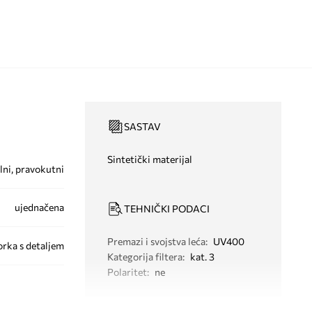
SASTAV
Sintetički materijal
lni, pravokutni
ujednačena
TEHNIČKI PODACI
Premazi i svojstva leća
:
UV400
orka s detaljem
Kategorija filtera
:
kat. 3
Polaritet
:
ne