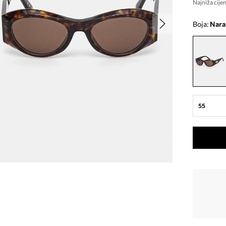
Najniža cijen
Boja:
nar
55