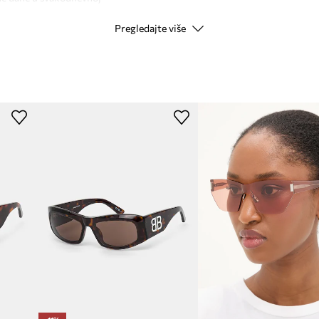
Pregledajte više
Kod proizvođača
Boja proizvođača
Boja
Modna marka
ID Proizvoda