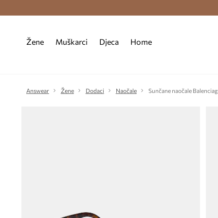
Premium Fashion Benefits >
Besplatna d
Žene
Muškarci
Djeca
Home
Answear
Žene
Dodaci
Naočale
Sunčane naočale Balencia