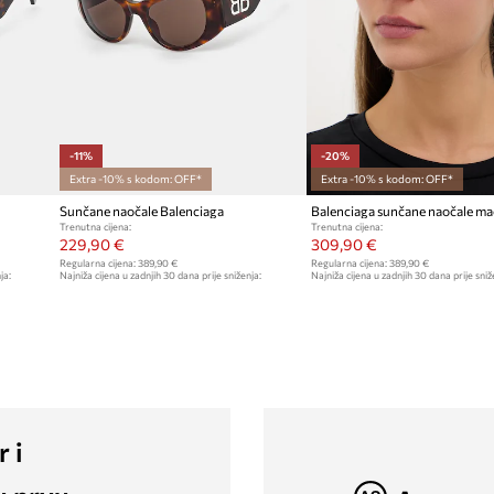
-11%
-20%
Extra -10% s kodom: OFF*
Extra -10% s kodom: OFF*
Sunčane naočale Balenciaga
Trenutna cijena:
Trenutna cijena:
229,90 €
309,90 €
Regularna cijena:
389,90 €
Regularna cijena:
389,90 €
ja:
Najniža cijena u zadnjih 30 dana prije sniženja:
Najniža cijena u zadnjih 30 dana prije sniž
259,90 €
389,90 €
r i