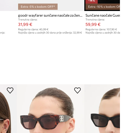
-14%
Extra -5% s kodom: OFF*
Extra -10% s kodom: OFF*
goodr wayfarer sunčane naočale za žene OGs
Sunčane naočale Guess
Trenutna cijena:
Trenutna cijena:
31,99 €
59,99 €
Regularna cijena:
40,99 €
Regularna cijena:
107,90 €
enja:
Najniža cijena u zadnjih 30 dana prije sniženja:
32,99 €
Najniža cijena u zadnjih 30 dana prije sn