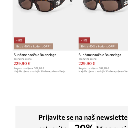
-11%
-11%
Extra -10% s kodom: OFF*
Extra -10% s kodom: OFF*
Sunčane naočale Balenciaga
Sunčane naočale Balenciaga
Trenutna cijena:
Trenutna cijena:
229,90 €
229,90 €
Regularna cijena:
389,90 €
Regularna cijena:
389,90 €
Najniža cijena u zadnjih 30 dana prije sniženja:
Najniža cijena u zadnjih 30 dana prije snižen
259,90 €
259,90 €
Prijavite se na naš newslette
-20%