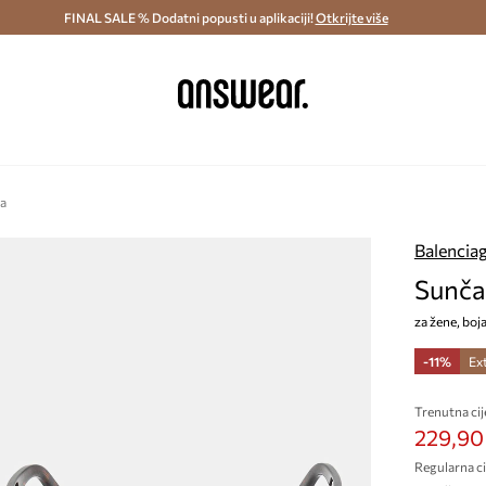
ostava i povrat (od 70€) >
FINAL SALE % Dodatni popusti u aplikaciji!
Dostava u roku 48 sati >
Otkrijte više
Štedite s 
ga
Balencia
Sunča
za žene, bo
-11%
Ex
Trenutna cij
229,90
Regularna ci