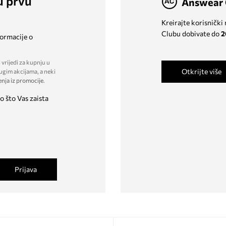
u prvu
Answear 
Kreirajte korisnički
Clubu dobivate do
2
formacije o
 vrijedi za kupnju u
Otkrijte više
ugim akcijama, a neki
enja iz promocije
.
o što Vas zaista
Prijava