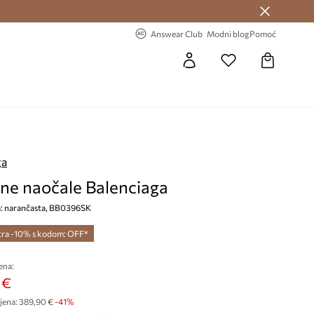
Answear Club >
-20% na prvu narudžbu >
Answear Club
Modni blog
Pomoć
ga
ne naočale Balenciaga
ja: narančasta, BB0396SK
tra -10% s kodom: OFF*
ena:
 €
jena:
389,90 €
-41%