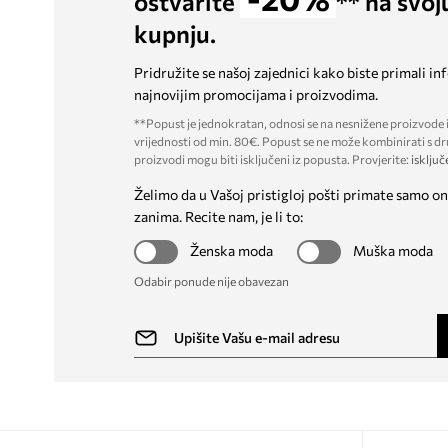
ostvarite
** na svoj
kupnju.
Pridružite se našoj zajednici kako biste primali in
najnovijim promocijama i proizvodima.
**Popust je jednokratan, odnosi se na nesnižene proizvode i
vrijednosti od min. 80€. Popust se ne može kombinirati s dr
proizvodi mogu biti isključeni iz popusta. Provjerite:
isključ
Želimo da u Vašoj pristigloj pošti primate samo on
zanima. Recite nam, je li to:
Ženska moda
Muška moda
Odabir ponude nije obavezan