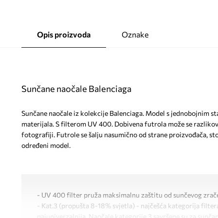
Opis proizvoda
Oznake
Sunčane naočale Balenciaga
Sunčane naočale iz kolekcije Balenciaga. Model s jednobojnim st
materijala. S filterom UV 400. Dobivena futrola može se razliko
fotografiji. Futrole se šalju nasumično od strane proizvođača, s
određeni model.
- UV 400 filter pruža maksimalnu zaštitu od sunčevog zrač
- Kat.3 (propušta 8-18% svjetla) - najčešća kategorija filtera
najuniverzalnija. Naočale kategorije 3 savršene su za sunč