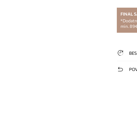
FINAL 
*Dodatni
min. 89€
BES
POV