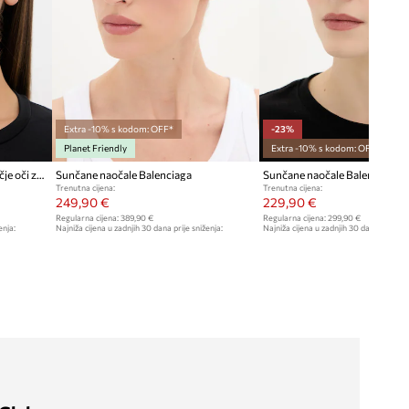
Extra -10% s kodom: OFF*
-23%
Planet Friendly
Extra -10% s kodom: OFF*
Balenciaga sunčane naočale mačje oči za žene
Sunčane naočale Balenciaga
Sunčane naočale Balenciaga
Trenutna cijena:
Trenutna cijena:
249,90 €
229,90 €
Regularna cijena:
389,90 €
Regularna cijena:
299,90 €
enja:
Najniža cijena u zadnjih 30 dana prije sniženja:
Najniža cijena u zadnjih 30 dana prije sn
259,90 €
299,90 €