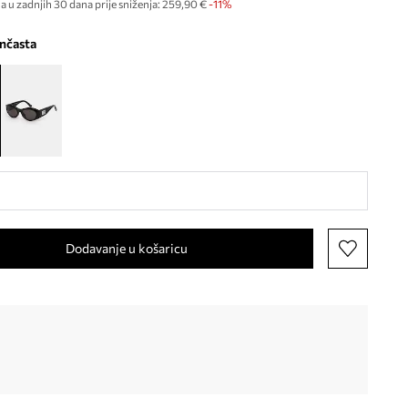
a u zadnjih 30 dana prije sniženja:
259,90 €
 -11%
ančasta
Dodavanje u košaricu