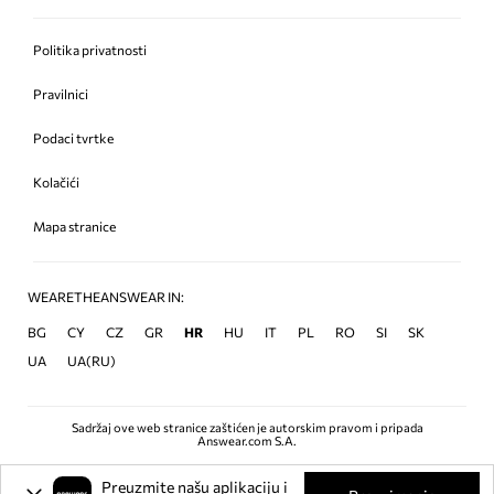
Politika privatnosti
Pravilnici
Podaci tvrtke
Kolačići
Mapa stranice
WEARETHEANSWEAR IN:
BG
CY
CZ
GR
HR
HU
IT
PL
RO
SI
SK
UA
UA(RU)
Sadržaj ove web stranice zaštićen je autorskim pravom i pripada
Answear.com S.A.
Preuzmite našu aplikaciju i