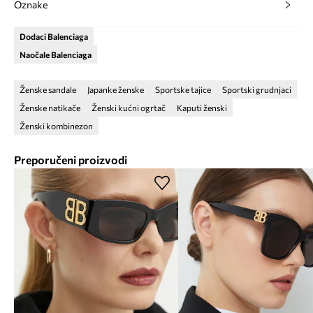
Oznake
Dodaci Balenciaga
Naočale Balenciaga
Ženske sandale
Japanke ženske
Sportske tajice
Sportski grudnjaci
Ženske natikače
Ženski kućni ogrtač
Kaputi ženski
Ženski kombinezon
Preporučeni proizvodi