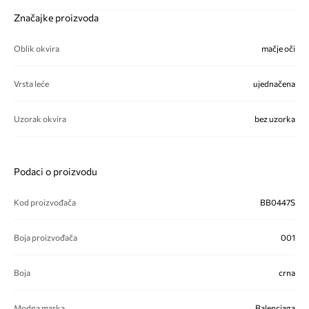
Značajke proizvoda
Oblik okvira
mačje oči
Vrsta leće
ujednačena
Uzorak okvira
bez uzorka
Podaci o proizvodu
Kod proizvođača
BB0447S
Boja proizvođača
001
Boja
crna
Modna marka
Balenciaga