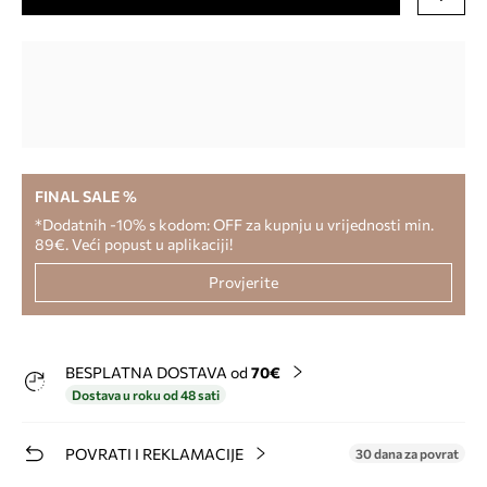
FINAL SALE %
*Dodatnih -10% s kodom: OFF za kupnju u vrijednosti min.
89€. Veći popust u aplikaciji!
Provjerite
BESPLATNA DOSTAVA od
70€
Dostava u roku od 48 sati
POVRATI I REKLAMACIJE
30 dana za povrat