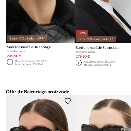
-22%
Extra -10% s kodom: OFF*
Extra -10% s kodom: OFF*
Sunčane naočale Balenciaga
Sunčane naočale Balenciaga
Trenutna cijena:
Trenutna cijena:
249,90 €
279,90 €
Regularna cijena:
389,90 €
Regularna cijena:
359,90 €
Najniža cijena:
259,90 €
Najniža cijena:
359,90 €
Otkrijte Balenciaga proizvode