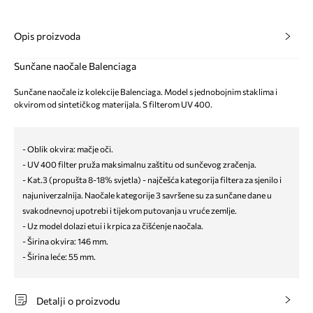
Opis proizvoda
Sunčane naočale Balenciaga
Sunčane naočale iz kolekcije Balenciaga. Model s jednobojnim staklima i
okvirom od sintetičkog materijala. S filterom UV 400.
- Oblik okvira: mačje oči.
- UV 400 filter pruža maksimalnu zaštitu od sunčevog zračenja.
- Kat.3 (propušta 8-18% svjetla) - najčešća kategorija filtera za sjenilo i
najuniverzalnija. Naočale kategorije 3 savršene su za sunčane dane u
svakodnevnoj upotrebi i tijekom putovanja u vruće zemlje.
- Uz model dolazi etui i krpica za čišćenje naočala.
- Širina okvira: 146 mm.
- Širina leće: 55 mm.
Detalji o proizvodu