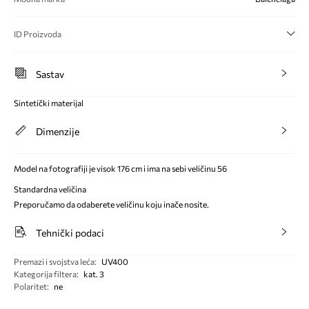
ID Proizvoda
Sastav
Sintetički materijal
Dimenzije
Model na fotografiji je visok 176 cm i ima na sebi veličinu 56
Standardna veličina
Preporučamo da odaberete veličinu koju inače nosite.
Tehnički podaci
Premazi i svojstva leća
:
UV400
Kategorija filtera
:
kat. 3
Polaritet
:
ne