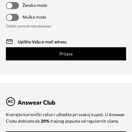
Ženska moda
Muška moda
Odabir ponude nije obavezan
Prijava
Answear Club
Kreirajte korisnički račun i uštedite pri svakoj kupnji. U Answear
Clubu dobivate do
20%
trajnog popusta od regularnih cijena.