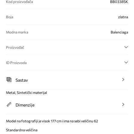
Kod proizvođača
BB0338SK
Boja
zlatna
Modna marka
Balenciaga
Proizvođač
ID Proizvoda
Sastav
Metal, Sintetički materijal
Dimenzije
Model na fotografiji je visok 177 cm i ima na sebi veličinu 62
Standardna veličina