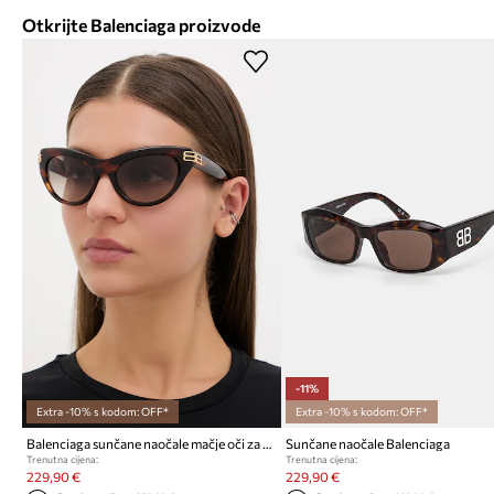
Otkrijte Balenciaga proizvode
-11%
Extra -10% s kodom: OFF*
Extra -10% s kodom: OFF*
Balenciaga sunčane naočale mačje oči za žene
Sunčane naočale Balenciaga
Trenutna cijena:
Trenutna cijena:
229,90 €
229,90 €