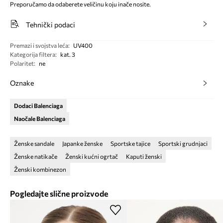
Preporučamo da odaberete veličinu koju inače nosite.
Tehnički podaci
Premazi i svojstva leća
:
UV400
Kategorija filtera
:
kat. 3
Polaritet
:
ne
Oznake
Dodaci Balenciaga
Naočale Balenciaga
Ženske sandale
Japanke ženske
Sportske tajice
Sportski grudnjaci
Ženske natikače
Ženski kućni ogrtač
Kaputi ženski
Ženski kombinezon
Pogledajte slične proizvode