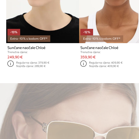
-13%
-12%
Extra -10% s kodom: OFF*
Extra -10% s kodom: OFF*
Sunčane naočale Chloé
Sunčane naočale Chloé
Trenutna cijena:
Trenutna cijena:
249,90 €
359,90 €
Regularna cijena:
379,90 €
Regularna cijena:
409,90 €
Najniža cijena:
289,90 €
Najniža cijena:
409,90 €