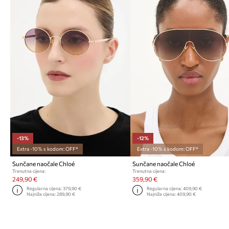
-13%
-12%
Extra -10% s kodom: OFF*
Extra -10% s kodom: OFF*
Sunčane naočale Chloé
Sunčane naočale Chloé
Trenutna cijena:
Trenutna cijena:
249,90 €
359,90 €
Regularna cijena:
379,90 €
Regularna cijena:
409,90 €
Najniža cijena:
289,90 €
Najniža cijena:
409,90 €