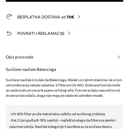
BESPLATNA DOSTAVA od
70€
POVRATI I REKLAMACIJE
Opis proizvoda
Sunčane naočale Balenciaga
Sunčane naočale iz kolekcije Balenciaga. Model s zrcalnim staklima i okvirom
od kombinacija metala i plastike. S filterom UV 400. Dobivena futrola može
se razlikovati od one prikazane na fotografiji. Futrole se šalju nasumično od
strane proizvođača, stoga nije moguće odabrati određeni model.
- UV 400 filter pruža maksimalnu zaštitu od sunčevog zračenja.
- Kat.3 (propušta 8-18% svjetla) - najčešća kategorija filtera za sjenilo i
najuniverzalnija. Naočale kategorije 3 savršene su za sunčane dane u