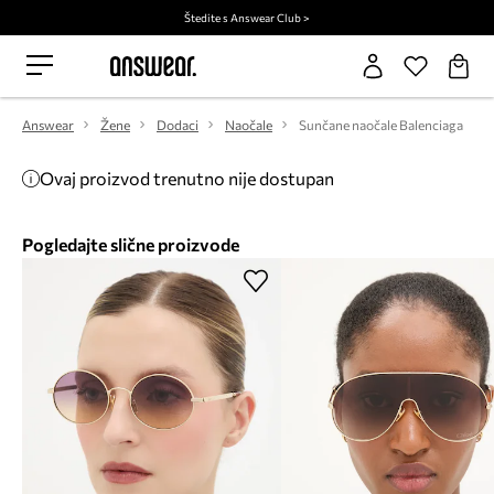
Štedite s Answear Club >
Answear
Žene
Dodaci
Naočale
Sunčane naočale Balenciaga
Ovaj proizvod trenutno nije dostupan
Pogledajte slične proizvode