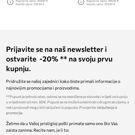
Regularna cijena:
359,90 €
Regularna cijena:
389,90 €
Najniža cijena:
239,90 €
Najniža cijena:
259,90 €
Prijavite se na naš newsletter i
ostvarite
-20%
** na svoju prvu
kupnju.
Pridružite se našoj zajednici kako biste primali informacije o
najnovijim promocijama i proizvodima.
**Popust je jednokratan, odnosi se na nesnižene proizvode i vrijedi za kupnju
u vrijednosti od min. 80€. Popust se ne može kombinirati s drugim akcijama, a
neki proizvodi mogu biti isključeni iz popusta. Provjerite:
isključenja iz
promocije
.
Želimo da u Vašoj pristigloj pošti primate samo ono što Vas
zaista zanima. Recite nam, je li to: