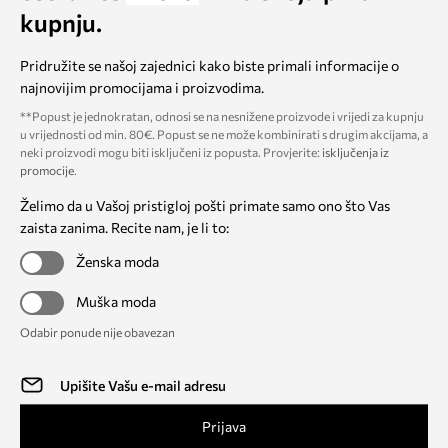
kupnju.
Pridružite se našoj zajednici kako biste primali informacije o
najnovijim promocijama i proizvodima.
**Popust je jednokratan, odnosi se na nesnižene proizvode i vrijedi za kupnju
u vrijednosti od min. 80€. Popust se ne može kombinirati s drugim akcijama, a
neki proizvodi mogu biti isključeni iz popusta. Provjerite:
isključenja iz
promocije
.
Želimo da u Vašoj pristigloj pošti primate samo ono što Vas
zaista zanima. Recite nam, je li to:
Ženska moda
Muška moda
Odabir ponude nije obavezan
Prijava