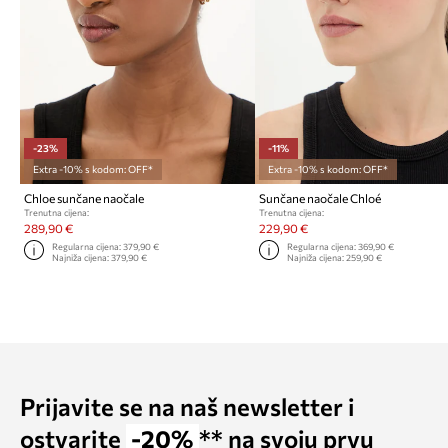
-23%
-11%
Extra -10% s kodom: OFF*
Extra -10% s kodom: OFF*
Chloe sunčane naočale
Sunčane naočale Chloé
Trenutna cijena:
Trenutna cijena:
289,90 €
229,90 €
Regularna cijena:
379,90 €
Regularna cijena:
369,90 €
Najniža cijena:
379,90 €
Najniža cijena:
259,90 €
Prijavite se na naš newsletter i
ostvarite
-20%
** na svoju prvu