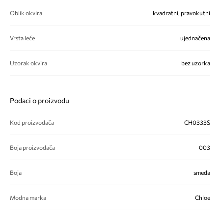
Oblik okvira
kvadratni, pravokutni
Vrsta leće
ujednačena
Uzorak okvira
bez uzorka
Podaci o proizvodu
Kod proizvođača
CH0333S
Boja proizvođača
003
Boja
smeđa
Modna marka
Chloe