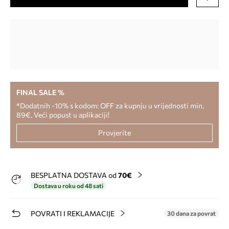
FINAL SALE %
*Dodatnih -10% s kodom: OFF za kupnju u vrijednosti min.
89€. Veći popust u aplikaciji!
Provjerite
BESPLATNA DOSTAVA od
70€
Dostava u roku od 48 sati
POVRATI I REKLAMACIJE
30 dana za povrat