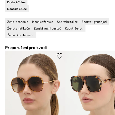
Dodaci Chloe
Naočale Chloe
Ženske sandale
Japanke ženske
Sportske tajice
Sportski grudnjaci
Ženske natikače
Ženski kućni ogrtač
Kaputi ženski
Ženski kombinezon
Preporučeni proizvodi