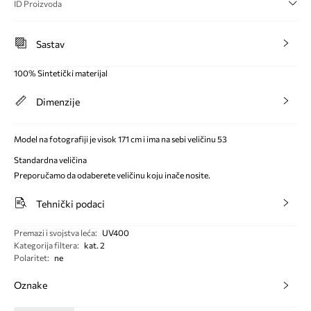
ID Proizvoda
Sastav
100% Sintetički materijal
Dimenzije
Model na fotografiji je visok 171 cm i ima na sebi veličinu 53
Standardna veličina
Preporučamo da odaberete veličinu koju inače nosite.
Tehnički podaci
Premazi i svojstva leća
:
UV400
Kategorija filtera
:
kat. 2
Polaritet
:
ne
Oznake