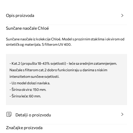
Opis proizvoda
Sunčane naočale Chloé
Sunčane naočale iz kolekcije Chloé. Model s prozirnim staklima i okvirom od
sintetičkog materijala. S filterom UV 400.
- Kat.2 (propušta 18-43% svjetlosti) - leće sa srednjim zatamnjenjem.
Naočale s filterom cat.2 dobro funkcioniraju u danima s niskim
intenzitetom sunčeve svjetlosti.
- Uz model dolazi navlaka.
- Širina okvira: 150 mm.
- Širina leće: 60 mm.
Detalji o proizvodu
Značajke proizvoda