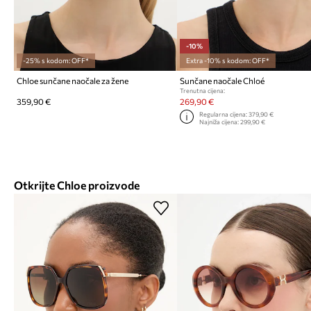
-10%
-25% s kodom: OFF*
Extra -10% s kodom: OFF*
Chloe sunčane naočale za žene
Sunčane naočale Chloé
Trenutna cijena:
359,90 €
269,90 €
Regularna cijena:
379,90 €
Najniža cijena:
299,90 €
Otkrijte Chloe proizvode