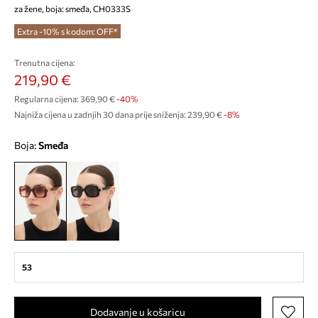
za žene, boja: smeđa, CH0333S
Extra -10% s kodom: OFF*
Trenutna cijena:
219,90 €
Regularna cijena:
369,90 €
-40%
Najniža cijena u zadnjih 30 dana prije sniženja:
239,90 €
 -8%
Boja:
smeđa
53
Dodavanje u košaricu