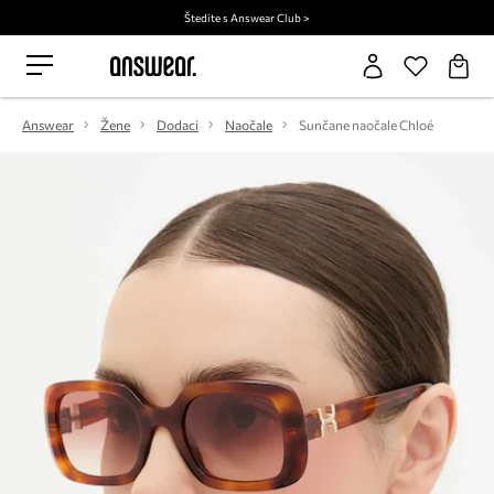
Štedite s Answear Club >
Answear
Žene
Dodaci
Naočale
Sunčane naočale Chloé