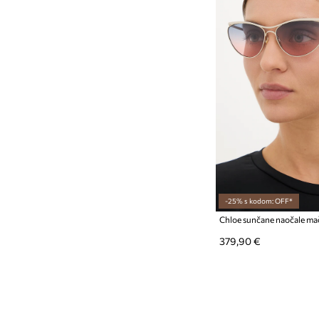
-25% s kodom: OFF*
Chloe sunčane naočale mač
379,90 €