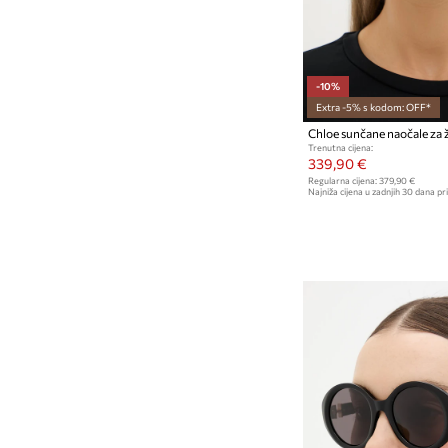
-10%
Extra -5% s kodom: OFF*
Chloe sunčane naočale za 
Trenutna cijena:
339,90 €
Regularna cijena:
379,90 €
Najniža cijena u zadnjih 30 dana pri