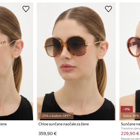
-11%
-25% s kodom: OFF*
Extra -10%
žene
Chloe sunčane naočale za žene
Sunčane na
Trenutna cijena
359,90 €
229,90 €
Regularna cijen