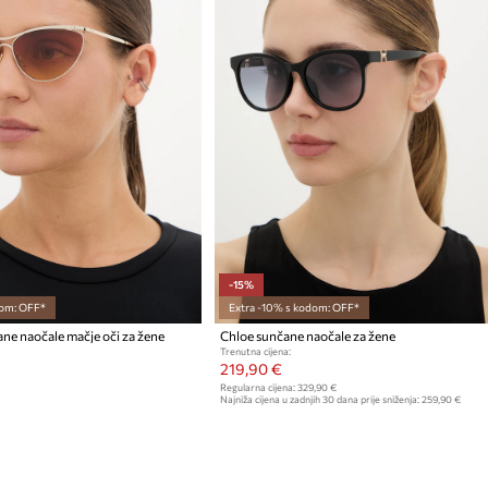
-15%
om: OFF*
Extra -10% s kodom: OFF*
ne naočale mačje oči za žene
Chloe sunčane naočale za žene
Trenutna cijena:
219,90 €
Regularna cijena:
329,90 €
Najniža cijena u zadnjih 30 dana prije sniženja:
259,90 €