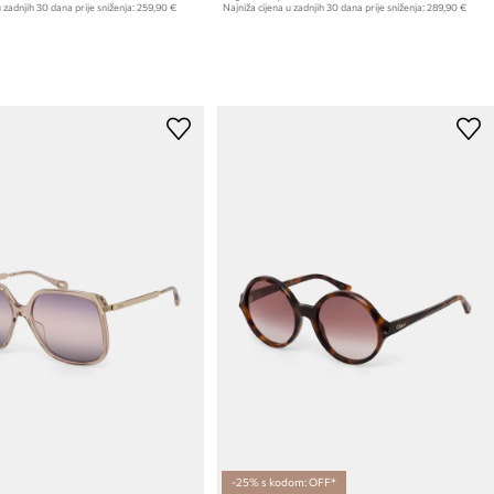
 zadnjih 30 dana prije sniženja:
259,90 €
Najniža cijena u zadnjih 30 dana prije sniženja:
289,90 €
-25% s kodom: OFF*