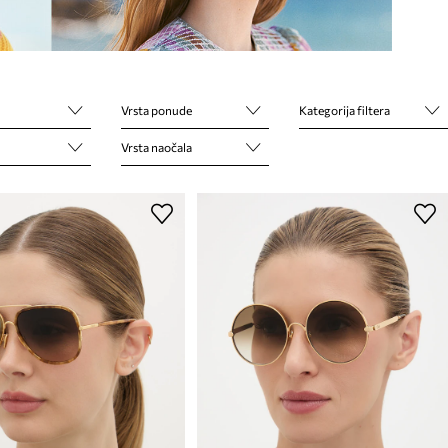
Vrsta ponude
Kategorija filtera
Vrsta naočala