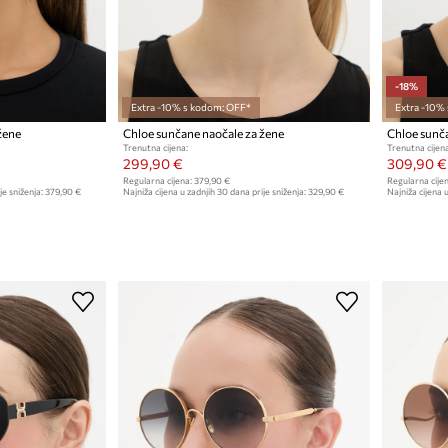
-18%
Extra -10% s kodom: OFF*
Extra -10%
žene
Chloe sunčane naočale za žene
Chloe sunča
Trenutna cijena:
Trenutna cijena
299,90 €
309,90 €
Regularna cijena:
379,90 €
Regularna cijen
je sniženja:
379,90 €
Najniža cijena u zadnjih 30 dana prije sniženja:
329,90 €
Najniža cijena u