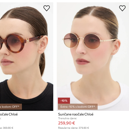
-10%
 s kodom: OFF*
Extra -10% s kodom: OFF*
očale Chloé
Sunčane naočale Chloé
:
Trenutna cijena:
259,90 €
a:
369,90 €
Regularna cijena:
379,90 €