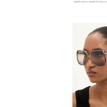
Najniža cijena u zadnjih 30 dana pri