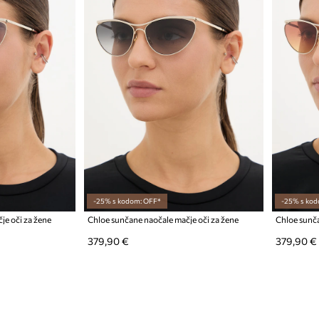
-25% s kodom: OFF*
-25% s kod
je oči za žene
Chloe sunčane naočale mačje oči za žene
Chloe sunča
379,90 €
379,90 €