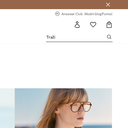
Answear Club >
-20% na prvu narudžbu >
Answear Club
Modni blog
Pomoć