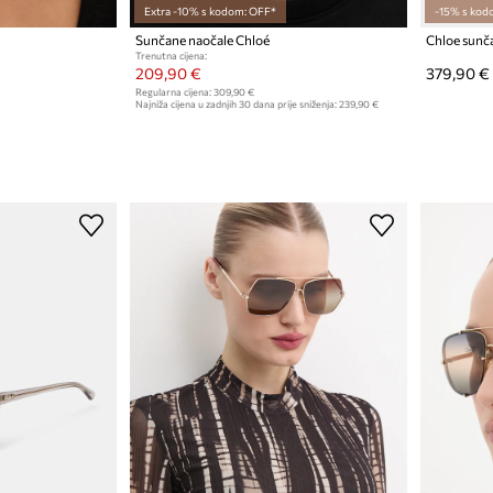
Extra -10% s kodom: OFF*
-15% s kod
Sunčane naočale Chloé
Chloe sunč
Trenutna cijena:
209,90 €
379,90 €
Regularna cijena:
309,90 €
Najniža cijena u zadnjih 30 dana prije sniženja:
239,90 €