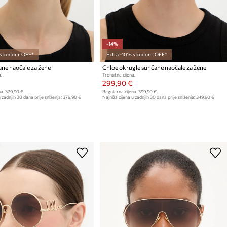
-14%
 s kodom: OFF*
Extra -10% s kodom: OFF*
ne naočale za žene
Chloe okrugle sunčane naočale za žene
:
Trenutna cijena:
299,90 €
a:
379,90 €
Regularna cijena:
399,90 €
 zadnjih 30 dana prije sniženja:
379,90 €
Najniža cijena u zadnjih 30 dana prije sniženja:
349,90 €