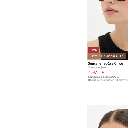
-17%
Extra -5% s kodom: OFF*
Sunčane naočale Chloé
Trenutna cijena:
239,90 €
Regularna cijena:
369,90 €
Najniža cijena u zadnjih 30 dana pri