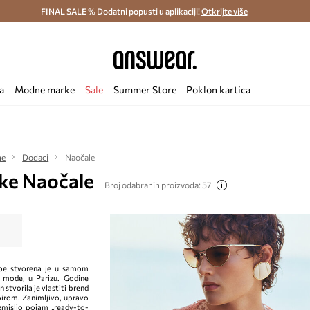
ostava i povrat (od 70€) >
FINAL SALE % Dodatni popusti u aplikaciji!
Dostava u roku 48 sati >
Otkrijte više
Štedite s 
a
Modne marke
Sale
Summer Store
Poklon kartica
ne
Dodaci
Naočale
ke Naočale
Broj odabranih proizvoda: 57
oe stvorena je u samom
e mode, u Parizu. Godine
stvorila je vlastiti brend
irom. Zanimljivo, upravo
izmislio pojam „ready-to-