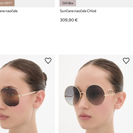
om: OFF*
Gift Box
ane naočale
Sunčane naočale Chloé
309,90 €