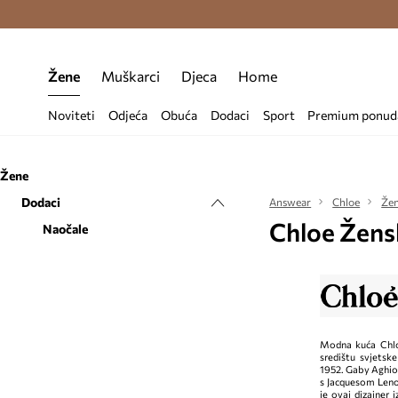
Premium Fashion Benefits >
Besplatna d
Žene
Muškarci
Djeca
Home
Noviteti
Odjeća
Obuća
Dodaci
Sport
Premium ponud
Žene
Dodaci
Answear
Chloe
Že
Chloe Žens
Naočale
Modna kuća Chl
središtu svjetsk
1952. Gaby Aghion 
s Jacquesom Leno
je ovaj dizajner 