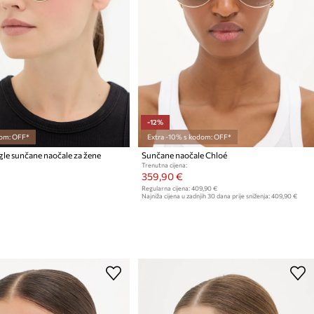
-12%
om: OFF*
Extra -10% s kodom: OFF*
le sunčane naočale za žene
Sunčane naočale Chloé
Trenutna cijena:
359,90 €
Regularna cijena:
409,90 €
Najniža cijena u zadnjih 30 dana prije sniženja:
409,90 €