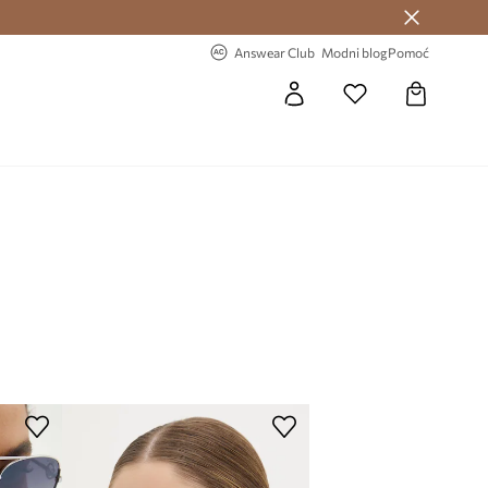
Answear Club >
-20% na prvu narudžbu >
Answear Club
Modni blog
Pomoć