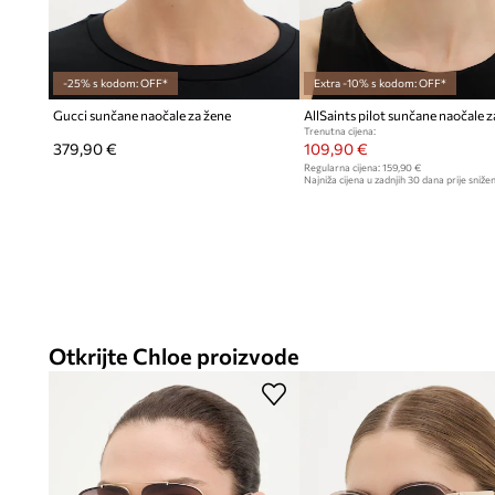
-25% s kodom: OFF*
Extra -10% s kodom: OFF*
Gucci sunčane naočale za žene
Trenutna cijena:
379,90 €
109,90 €
Regularna cijena:
159,90 €
Najniža cijena u zadnjih 30 dana prije snižen
Otkrijte Chloe proizvode