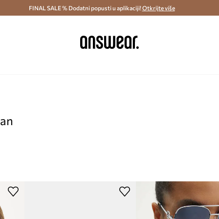
ostava i povrat (od 70€) >
FINAL SALE % Dodatni popusti u aplikaciji!
Dostava u roku 48 sati >
Otkrijte više
Štedite s 
pan