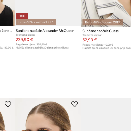
-14%
Extra -10% s kodom: OFF*
Extra -10% s kodom: OFF*
AllSaints pilot sunčane naočale za žene Virgo
Sunčane naočale Alexander McQueen
Sunčane naočale Guess
Trenutna cijena:
Trenutna cijena:
239,90 €
52,99 €
Regularna cijena:
359,90 €
Regularna cijena:
119,90 €
ja:
119,90 €
Najniža cijena u zadnjih 30 dana prije sniženja:
Najniža cijena u zadnjih 30 dana prije sniž
279,90 €