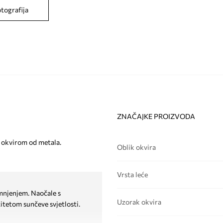
otografija
ZNAČAJKE PROIZVODA
i okvirom od metala.
Oblik okvira
Vrsta leće
amnjenjem. Naočale s
Uzorak okvira
itetom sunčeve svjetlosti.