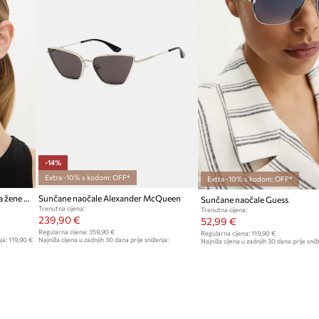
-14%
Extra -10% s kodom: OFF*
Extra -10% s kodom: OFF*
AllSaints pilot sunčane naočale za žene Virgo
Sunčane naočale Alexander McQueen
Sunčane naočale Guess
Trenutna cijena:
Trenutna cijena:
239,90 €
52,99 €
Regularna cijena:
359,90 €
Regularna cijena:
119,90 €
ja:
119,90 €
Najniža cijena u zadnjih 30 dana prije sniženja:
Najniža cijena u zadnjih 30 dana prije sniž
279,90 €