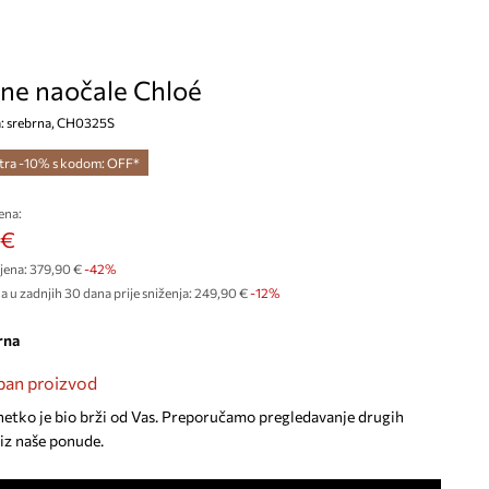
ne naočale Chloé
ja: srebrna, CH0325S
tra -10% s kodom: OFF*
ena:
 €
jena:
379,90 €
-42%
a u zadnjih 30 dana prije sniženja:
249,90 €
 -12%
rna
an proizvod
netko je bio brži od Vas. Preporučamo pregledavanje drugih
iz naše ponude.