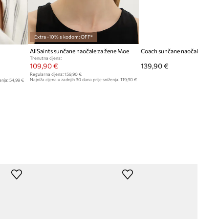
Extra -10% s kodom: OFF*
AllSaints sunčane naočale za žene Moe
Coach sunčane naočale za žen
Trenutna cijena:
109,90 €
139,90 €
Regularna cijena:
159,90 €
Najniža cijena u zadnjih 30 dana prije sniženja:
119,90 €
enja:
54,99 €