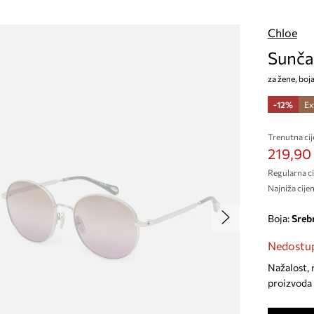
Chloe
Sunča
za žene, bo
-12%
Ex
Trenutna cij
219,90
Regularna ci
Najniža cijen
Boja:
sreb
Nedostup
Nažalost, 
proizvoda 