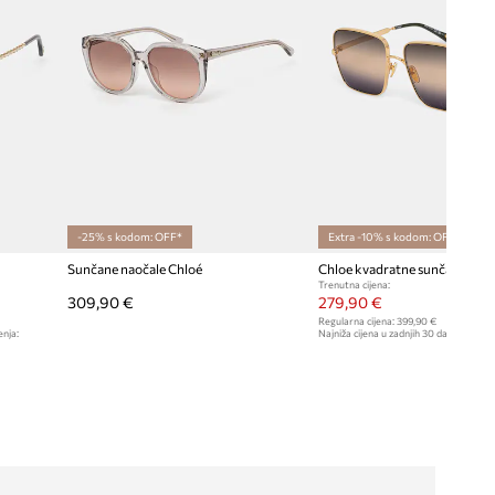
-25% s kodom: OFF*
Extra -10% s kodom: OFF*
Sunčane naočale Chloé
Trenutna cijena:
309,90 €
279,90 €
Regularna cijena:
399,90 €
enja:
Najniža cijena u zadnjih 30 dana prije sn
309,90 €