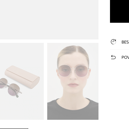
BES
POV