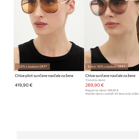
-25% s kodom: OFF*
Extra -10% s kodom: OFF*
Chloe pilot sunčane naočale za žene
Chloe sunčane naočale za žene
Trenutna cijena:
419,90 €
289,90 €
Regularna cijena:
369,90 €
Najniža cijena u zadnjih 30 dana prije snižen
319,90 €