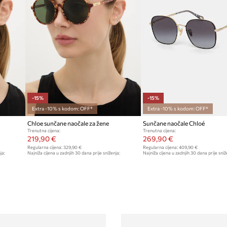
-15%
-15%
Extra -10% s kodom: OFF*
Extra -10% s kodom: OFF*
Chloe sunčane naočale za žene
Sunčane naočale Chloé
Trenutna cijena:
Trenutna cijena:
219,90 €
269,90 €
Regularna cijena:
329,90 €
Regularna cijena:
409,90 €
ja:
Najniža cijena u zadnjih 30 dana prije sniženja:
Najniža cijena u zadnjih 30 dana prije sniž
259,90 €
319,90 €