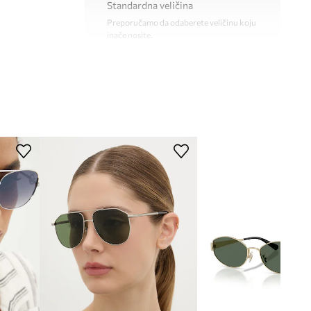
Standardna veličina
Preporučamo da odaberete veličinu koju
inače nosite.
CH0325S
TEHNIČKI PODACI
002
Premazi i svojstva leća
:
UV400
Kategorija filtera
:
kat. 2
srebrna
Polaritet
:
ne
Chloe