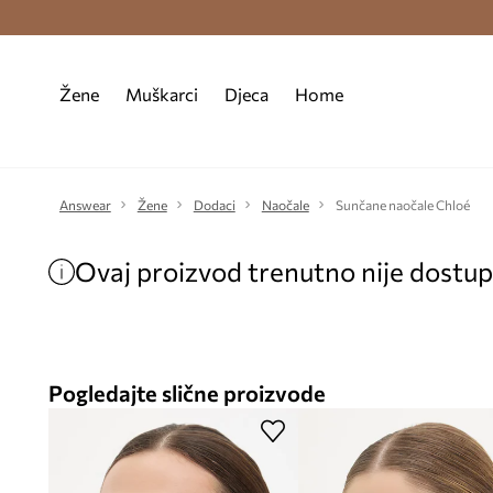
Premium Fashion Benefits >
Besplatna d
Žene
Muškarci
Djeca
Home
Answear
Žene
Dodaci
Naočale
Sunčane naočale Chloé
Ovaj proizvod trenutno nije dostu
Pogledajte slične proizvode