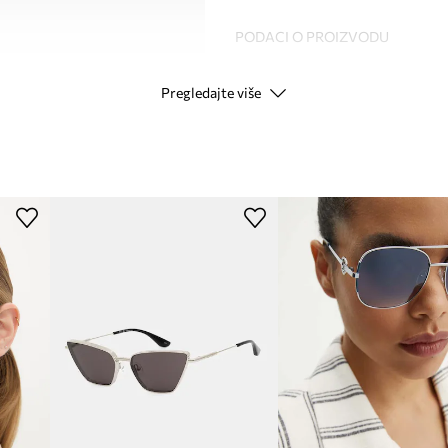
PODACI O PROIZVODU
Pregledajte više
Kod proizvođača
Boja proizvođača
Boja
Modna marka
ID Proizvoda