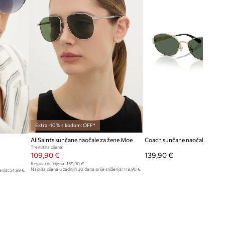
Extra -10% s kodom: OFF*
AllSaints sunčane naočale za žene Moe
Coach sunčane naočale za žen
Trenutna cijena:
109,90 €
139,90 €
Regularna cijena:
159,90 €
Najniža cijena u zadnjih 30 dana prije sniženja:
119,90 €
enja:
54,99 €