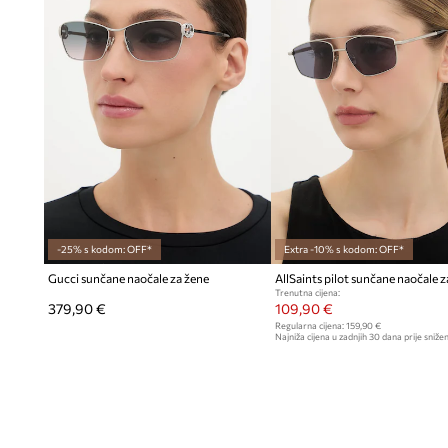
-25% s kodom: OFF*
Extra -10% s kodom: OFF*
Gucci sunčane naočale za žene
Trenutna cijena:
379,90 €
109,90 €
Regularna cijena:
159,90 €
Najniža cijena u zadnjih 30 dana prije snižen