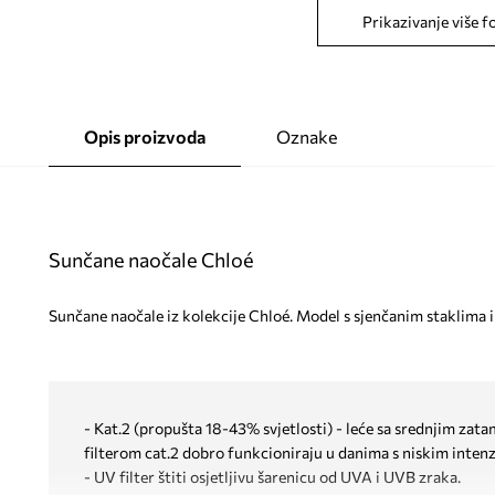
Prikazivanje više f
Opis proizvoda
Oznake
Sunčane naočale Chloé
Sunčane naočale iz kolekcije Chloé. Model s sjenčanim staklima 
- Kat.2 (propušta 18-43% svjetlosti) - leće sa srednjim zat
filterom cat.2 dobro funkcioniraju u danima s niskim intenz
- UV filter štiti osjetljivu šarenicu od UVA i UVB zraka.