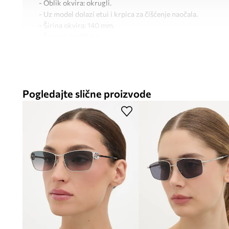
- Oblik okvira: okrugli.
- Uz model dolazi etui i krpica za čišćenje naočala.
- Širina okvira: 140 mm.
- Širina leće: 55 mm.
- Dimenzije navedene za veličinu: 55.
Pogledajte slične proizvode