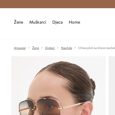
Premium Fashion Benefits >
Besplatna d
Žene
Muškarci
Djeca
Home
Answear
Žene
Dodaci
Naočale
Chloe pilot sunčane naočal