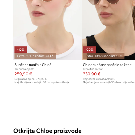
Zlatna boja okvira
, koja dodaje sofisticiran karakter i elega
Uključeno
tvrdo etui
, koje pridonosi sigurnom pohranjivan
U setu
krpa od mikrovlakana
, koja olakšava održavanje leća
-10%
-20%
Extra -10% s kodom: OFF*
Extra -10% s kodom: OFF*
Sunčane naočale Chloé
Chloe sunčane naočale za žene
Trenutna cijena:
Trenutna cijena:
259,90 €
339,90 €
Regularna cijena:
379,90 €
Regularna cijena:
429,90 €
Najniža cijena u zadnjih 30 dana prije sniženja:
Najniža cijena u zadnjih 30 dana prije snižen
289,90 €
429,90 €
Otkrijte Chloe proizvode