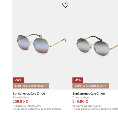
-10%
-13%
Extra -10% s kodom: OFF*
Extra -10% s kodom: OFF*
Sunčane naočale Chloé
Sunčane naočale Chloé
Trenutna cijena:
Trenutna cijena:
259,90 €
249,90 €
Regularna cijena:
379,90 €
Regularna cijena:
379,90 €
Najniža cijena u zadnjih 30 dana prije sniženja:
Najniža cijena u zadnjih 30 dana prije snižen
289,90 €
289,90 €