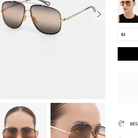
62
BES