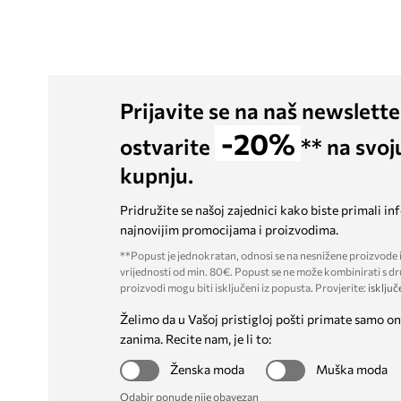
Prijavite se na naš newslette
-20%
ostvarite
** na svoj
kupnju.
Pridružite se našoj zajednici kako biste primali in
najnovijim promocijama i proizvodima.
**Popust je jednokratan, odnosi se na nesnižene proizvode i
vrijednosti od min. 80€. Popust se ne može kombinirati s dr
proizvodi mogu biti isključeni iz popusta. Provjerite:
isključ
Želimo da u Vašoj pristigloj pošti primate samo on
zanima. Recite nam, je li to:
Ženska moda
Muška moda
Odabir ponude nije obavezan