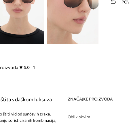
POV
proizvoda
5.0
1
štita s daškom luksuza
ZNAČAJKE PROIZVODA
 štiti vid od sunčevih zraka,
Oblik okvira
anju sofisticiranih kombinacija,