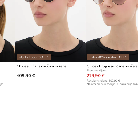
Boja
nciju
Modna marka
ju naočala
 čistima
ID Proizvoda
-15% s kodom: OFF*
Extra -10% s kodom: OFF*
Chloe sunčane naočale za žene
Chloe okrugle sunčane naočale 
Trenutna cijena:
409,90 €
279,90 €
Regularna cijena:
399,90 €
ja:
Najniža cijena u zadnjih 30 dana prije sniž
309,90 €