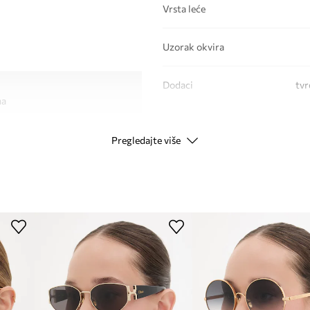
Vrsta leće
Uzorak okvira
Dodaci
tvr
ma
 nijansu
Tip okvira
Pregledajte više
renog sunca
PODACI O PROIZVODU
ti i lakoći nošenja
Kod proizvođača
Boja proizvođača
o zračenje