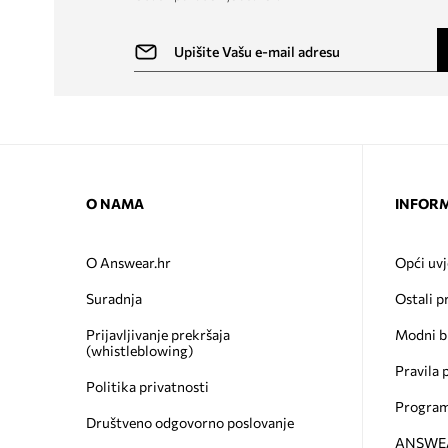
O NAMA
INFORM
O Answear.hr
Opći uvj
Suradnja
Ostali p
Prijavljivanje prekršaja
Modni b
(whistleblowing)
Pravila 
Politika privatnosti
Program
Društveno odgovorno poslovanje
ANSWEAR