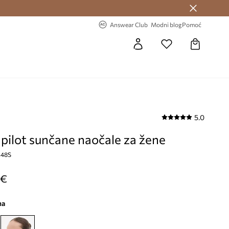
Answear Club >
-20% na prvu narudžbu >
Answear Club
Modni blog
Pomoć
5.0
 pilot sunčane naočale za žene
348S
 €
na