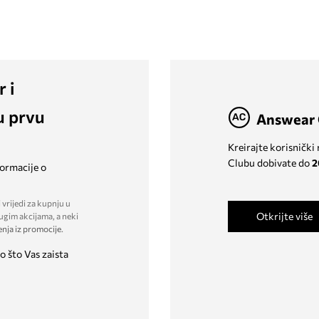
r i
u prvu
Answear 
Kreirajte korisnički
Clubu dobivate do
2
formacije o
 vrijedi za kupnju u
Otkrijte više
ugim akcijama, a neki
enja iz promocije
.
o što Vas zaista