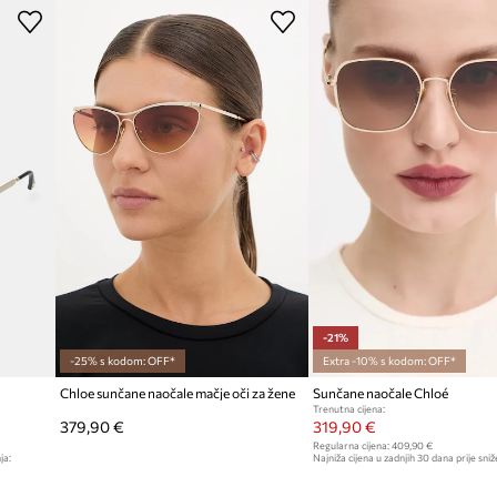
-21%
-25% s kodom: OFF*
Extra -10% s kodom: OFF*
Chloe sunčane naočale mačje oči za žene
Sunčane naočale Chloé
Trenutna cijena:
379,90 €
319,90 €
Regularna cijena:
409,90 €
ja:
Najniža cijena u zadnjih 30 dana prije sniž
409,90 €