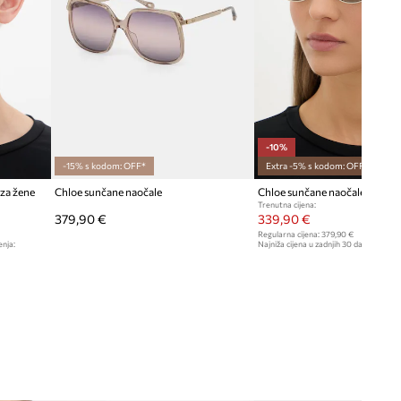
zlatna
Chloe
-10%
-15% s kodom: OFF*
Extra -5% s kodom: OFF*
za žene
Chloe sunčane naočale
Chloe sunčane naočale za žen
Trenutna cijena:
379,90 €
339,90 €
Regularna cijena:
379,90 €
enja:
Najniža cijena u zadnjih 30 dana prije sn
379,90 €