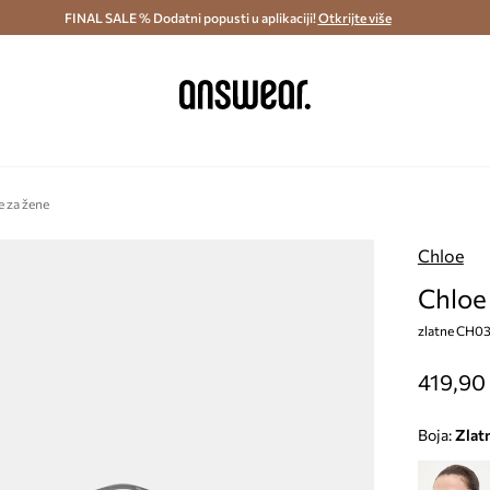
ostava i povrat (od 70€) >
FINAL SALE % Dodatni popusti u aplikaciji!
Dostava u roku 48 sati >
Otkrijte više
Štedite s 
e za žene
Chloe
Chloe
zlatne CH0
419,90
Boja:
zlat