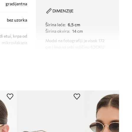
gradijentna
DIMENZIJE
bez uzorka
Širina leće
:
6,5 cm
Širina okvira
:
14 cm
di etui, krpa od
Model na fotografiji je visok 172
mikrovlakana
cm i ima na sebi veličinu 62OKU
bez okvira
TEHNIČKI PODACI
Premazi i svojstva leća
:
UV400
Kategorija filtera
:
kat. 1
Polaritet
:
ne
CH0348S
005