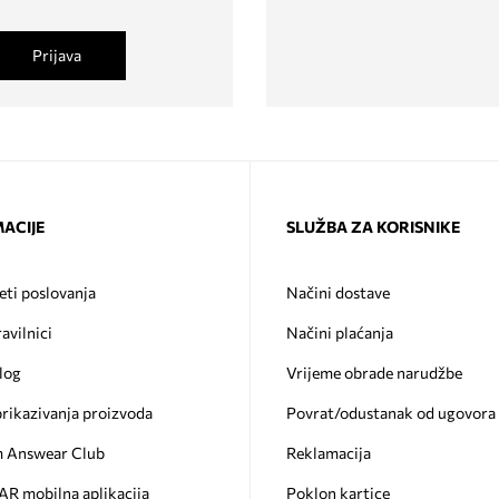
Prijava
ACIJE
SLUŽBA ZA KORISNIKE
eti poslovanja
Načini dostave
ravilnici
Načini plaćanja
log
Vrijeme obrade narudžbe
prikazivanja proizvoda
Povrat/odustanak od ugovora
 Answear Club
Reklamacija
 mobilna aplikacija
Poklon kartice