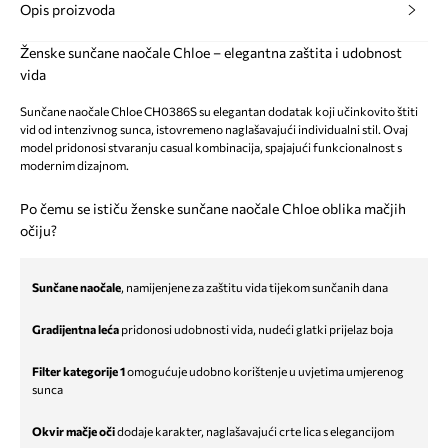
Opis proizvoda
Ženske sunčane naočale Chloe – elegantna zaštita i udobnost
vida
Sunčane naočale Chloe CH0386S su elegantan dodatak koji učinkovito štiti
vid od intenzivnog sunca, istovremeno naglašavajući individualni stil. Ovaj
model pridonosi stvaranju casual kombinacija, spajajući funkcionalnost s
modernim dizajnom.
Po čemu se ističu ženske sunčane naočale Chloe oblika mačjih
očiju?
Sunčane naočale
, namijenjene za zaštitu vida tijekom sunčanih dana
Gradijentna leća
pridonosi udobnosti vida, nudeći glatki prijelaz boja
Filter kategorije 1
omogućuje udobno korištenje u uvjetima umjerenog
sunca
Okvir mačje oči
dodaje karakter, naglašavajući crte lica s elegancijom