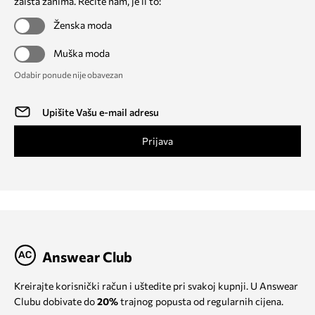
zaista zanima. Recite nam, je li to:
Ženska moda
Muška moda
Odabir ponude nije obavezan
Prijava
Answear Club
Kreirajte korisnički račun i uštedite pri svakoj kupnji. U Answear
Clubu dobivate do
20%
trajnog popusta od regularnih cijena.