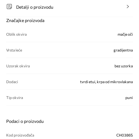
Detalji o proizvodu
Značajke proizvoda
Oblik okvira
mačje oči
Vrsta leće
gradijentna
Uzorak okvira
bez uzorka
Dodaci
tvrdi etui, krpa od mikrovlakana
Tip okvira
puni
Podaci o proizvodu
Kod proizvođača
CH0386S