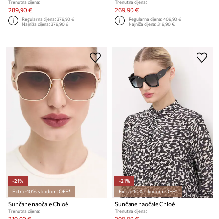
Trenutna cijena:
Trenutna cijena:
289,90 €
269,90 €
Regularna cijena:
379,90 €
Regularna cijena:
409,90 €
Najniža cijena:
379,90 €
Najniža cijena:
319,90 €
-21%
-21%
Extra -10% s kodom: OFF*
Extra -10% s kodom: OFF*
Sunčane naočale Chloé
Sunčane naočale Chloé
Trenutna cijena:
Trenutna cijena:
319,90 €
299,90 €