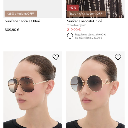
-12%
-25% s kodom: OFF*
Extra -10% s kodom: OFF*
Sunčane naočale Chloé
Sunčane naočale Chloé
Trenutna cijena:
309,90 €
219,90 €
Regularna cijena:
379,90 €
Najniža cijena:
249,90 €