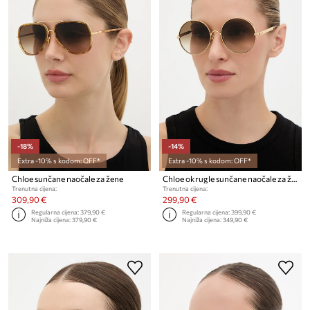
-18%
-14%
Extra -10% s kodom: OFF*
Extra -10% s kodom: OFF*
Chloe sunčane naočale za žene
Chloe okrugle sunčane naočale za žene
Trenutna cijena:
Trenutna cijena:
309,90 €
299,90 €
Regularna cijena:
379,90 €
Regularna cijena:
399,90 €
Najniža cijena:
379,90 €
Najniža cijena:
349,90 €