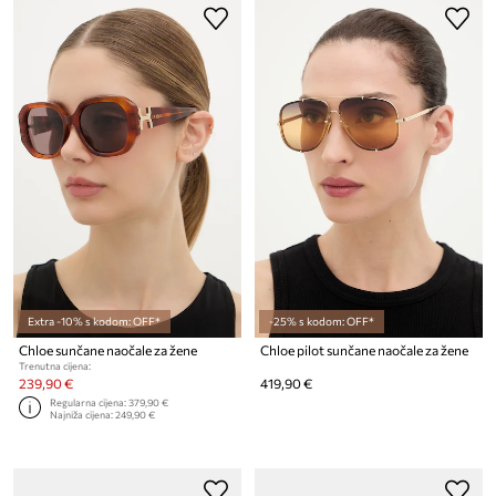
Extra -10% s kodom: OFF*
-25% s kodom: OFF*
Chloe sunčane naočale za žene
Chloe pilot sunčane naočale za žene
Trenutna cijena:
239,90 €
419,90 €
Regularna cijena:
379,90 €
Najniža cijena:
249,90 €