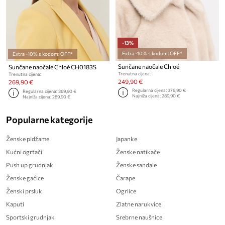
-13%
Extra -10% s kodom: OFF*
Extra -10% s kodom: OFF*
Sunčane naočale Chloé
Sunčane naočale Chloé CH0183S
Trenutna cijena:
Trenutna cijena:
249,90 €
269,90 €
Regularna cijena:
379,90 €
Regularna cijena:
369,90 €
Najniža cijena:
289,90 €
Najniža cijena:
289,90 €
Popularne kategorije
Ženske pidžame
Japanke
Kućni ogrtači
Ženske natikače
Push up grudnjak
Ženske sandale
Ženske gaćice
Čarape
Ženski prsluk
Ogrlice
Kaputi
Zlatne narukvice
Sportski grudnjak
Srebrne naušnice