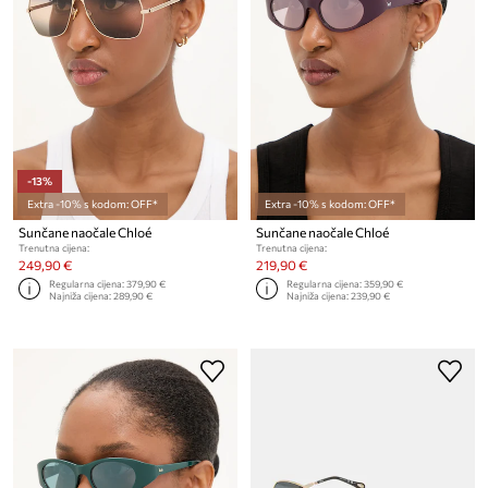
-13%
Extra -10% s kodom: OFF*
Extra -10% s kodom: OFF*
Sunčane naočale Chloé
Sunčane naočale Chloé
Trenutna cijena:
Trenutna cijena:
249,90 €
219,90 €
Regularna cijena:
379,90 €
Regularna cijena:
359,90 €
Najniža cijena:
289,90 €
Najniža cijena:
239,90 €