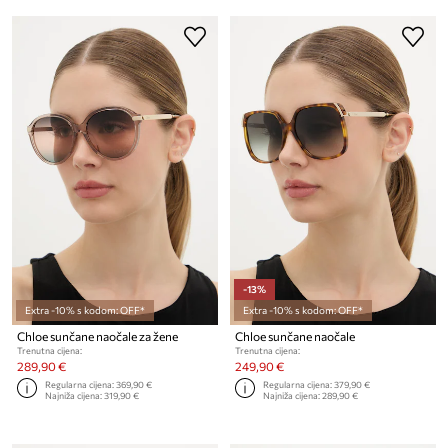
-13%
Extra -10% s kodom: OFF*
Extra -10% s kodom: OFF*
Chloe sunčane naočale za žene
Chloe sunčane naočale
Trenutna cijena:
Trenutna cijena:
289,90 €
249,90 €
Regularna cijena:
369,90 €
Regularna cijena:
379,90 €
Najniža cijena:
319,90 €
Najniža cijena:
289,90 €