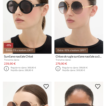
-17%
Extra -5% s kodom: OFF*
Extra -10% s kodom: OFF*
Sunčane naočale Chloé
Chloe okrugle sunčane naočale za žene
Trenutna cijena:
Trenutna cijena:
239,90 €
279,90 €
Regularna cijena:
369,90 €
Regularna cijena:
399,90 €
Najniža cijena:
289,90 €
Najniža cijena:
309,90 €