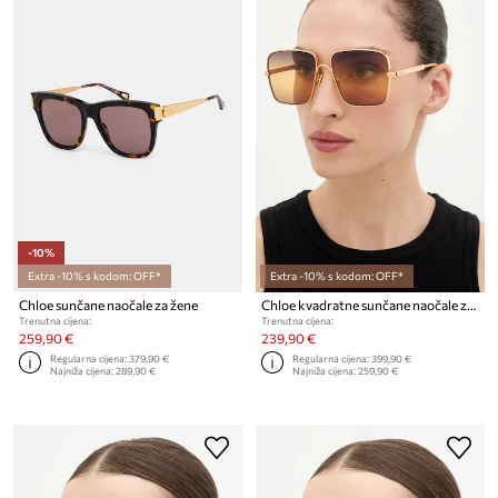
-10%
Extra -10% s kodom: OFF*
Extra -10% s kodom: OFF*
Chloe sunčane naočale za žene
Chloe kvadratne sunčane naočale za žene
Trenutna cijena:
Trenutna cijena:
259,90 €
239,90 €
Regularna cijena:
379,90 €
Regularna cijena:
399,90 €
Najniža cijena:
289,90 €
Najniža cijena:
259,90 €