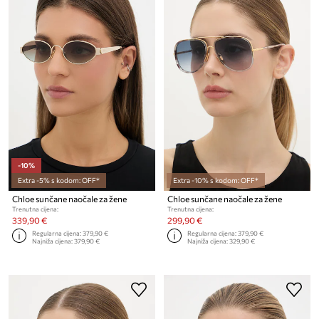
-10%
Extra -5% s kodom: OFF*
Extra -10% s kodom: OFF*
Chloe sunčane naočale za žene
Chloe sunčane naočale za žene
Trenutna cijena:
Trenutna cijena:
339,90 €
299,90 €
Regularna cijena:
379,90 €
Regularna cijena:
379,90 €
Najniža cijena:
379,90 €
Najniža cijena:
329,90 €