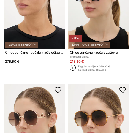
-15%
-25% s kodom: OFF*
Extra -10% s kodom: OFF*
Chloe sunčane naočale mačje oči za žene
Chloe sunčane naočale za žene
Trenutna cijena:
379,90 €
219,90 €
Regularna cijena:
329,90 €
Najniža cijena:
259,90 €