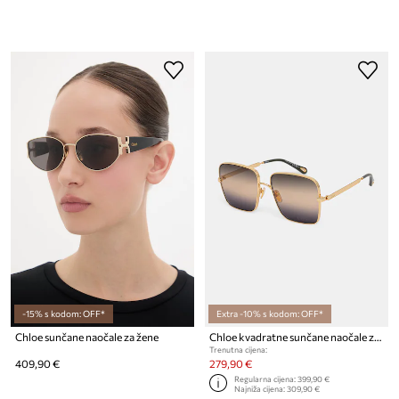
-15% s kodom: OFF*
Extra -10% s kodom: OFF*
Chloe sunčane naočale za žene
Chloe kvadratne sunčane naočale za žene
Trenutna cijena:
409,90 €
279,90 €
Regularna cijena:
399,90 €
Najniža cijena:
309,90 €