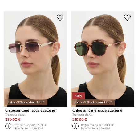
-15%
Extra -10% s kodom: OFF*
Extra -10% s kodom: OFF*
Chloe sunčane naočale za žene
Chloe sunčane naočale za žene
Trenutna cijena:
Trenutna cijena:
239,90 €
219,90 €
Regularna cijena:
379,90 €
Regularna cijena:
329,90 €
Najniža cijena:
249,90 €
Najniža cijena:
259,90 €