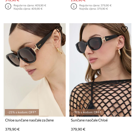
Regularna cijena:
409,90 €
Regularna cijena:
379,90 €
Najniža cijena:
409,90 €
Najniža cijena:
379,90 €
-25% s kodom: OFF*
-15% s kodom: OFF*
Chloe sunčane naočale za žene
Sunčane naočale Chloé
379,90 €
379,90 €