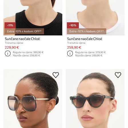
-11%
-10%
Extra -10% s kodom: OFF*
Extra -10% s kodom: OFF*
Sunčane naočale Chloé
Sunčane naočale Chloé
Trenutna cijena:
Trenutna cijena:
229,90 €
259,90 €
Regularna cijena:
369,90 €
Regularna cijena:
379,90 €
Najniža cijena:
259,90 €
Najniža cijena:
289,90 €