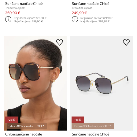
Sunčane naočale Chloé
Sunčane naočale Chloé
Trenutna cijena:
Trenutna cijena:
269,90 €
249,90 €
Regularna cijena:
379,90 €
Regularna cijena:
379,90 €
Najniža cijena:
299,90 €
Najniža cijena:
289,90 €
-23%
-15%
Extra -10% s kodom: OFF*
Extra -10% s kodom: OFF*
Chloe sunčane naočale
Sunčane naočale Chloé