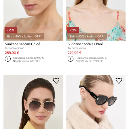
-10%
-12%
Extra -10% s kodom: OFF*
Extra -10% s kodom: OFF*
Sunčane naočale Chloé
Sunčane naočale Chloé
Trenutna cijena:
Trenutna cijena:
259,90 €
279,90 €
Regularna cijena:
369,90 €
Regularna cijena:
399,90 €
Najniža cijena:
289,90 €
Najniža cijena:
319,90 €