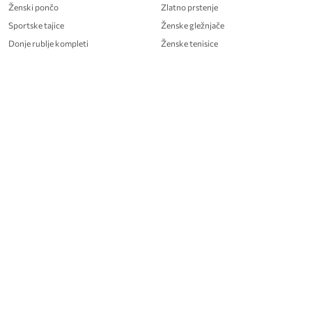
Ženski pončo
Zlatno prstenje
Sportske tajice
Ženske gležnjače
Donje rublje kompleti
Ženske tenisice