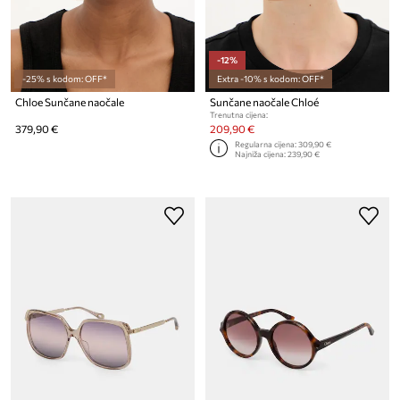
-12%
-25% s kodom: OFF*
Extra -10% s kodom: OFF*
Chloe Sunčane naočale
Sunčane naočale Chloé
Trenutna cijena:
379,90 €
209,90 €
Regularna cijena:
309,90 €
Najniža cijena:
239,90 €