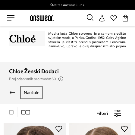
Štedite s Answear Club >
Modna kuća Chloe stvorena je u samom središtu
svjetske mode, u Parizu. Godine 1952. Gaby Aghion
stvorila je vlastiti brend s Jacquesom Lenoirom.
Zanimljivo, upravo je ovaj dizajner izmislio pojam
„ready-to-wear”. Ime tvrtke inspirirano je imenom kreatorove prijateljice -
Chloé Huysmans. Sedamdesetih godina prošlog stoljeća brend je trijumfirao,
a njegov djevojački stil s prizvukom boemske ljubavi zavoljele su žene diljem
svijeta. Sama osnivačica bila je na čelu modne kuće relativno kratko, u
godinama 1952.-1959., a zatim su na njeno mjesto, između ostalih, došli Karl
Chloe Ženski Dodaci
Lagerfeld, Stella McCartney i Phoebe Philo
Broj odabranih proizvoda: 60
naočale
Filteri