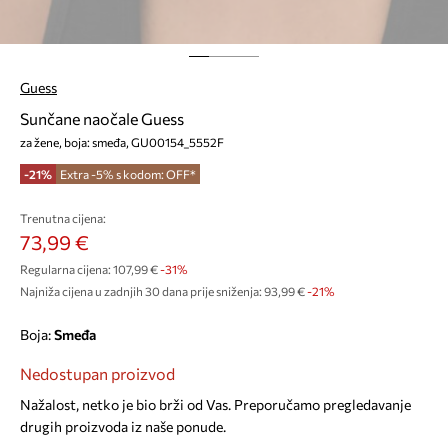
Guess
Sunčane naočale Guess
za žene, boja: smeđa, GU00154_5552F
-21%
Extra -5% s kodom: OFF*
Trenutna cijena:
73,99 €
Regularna cijena:
107,99 €
-31%
Najniža cijena u zadnjih 30 dana prije sniženja:
93,99 €
 -21%
Boja:
smeđa
Nedostupan proizvod
Nažalost, netko je bio brži od Vas. Preporučamo pregledavanje
drugih proizvoda iz naše ponude.