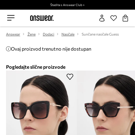
Štedite s Answear Club >
Answear
Žene
Dodaci
Naočale
Sunčane naočale Guess
Ovaj proizvod trenutno nije dostupan
Pogledajte slične proizvode