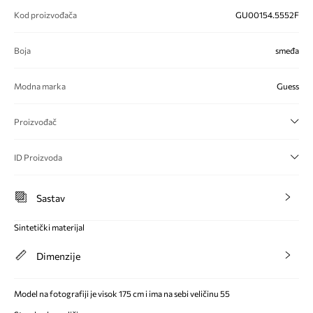
Kod proizvođača
GU00154.5552F
Boja
smeđa
Modna marka
Guess
Proizvođač
ID Proizvoda
Sastav
Sintetički materijal
Dimenzije
Model na fotografiji je visok 175 cm i ima na sebi veličinu 55