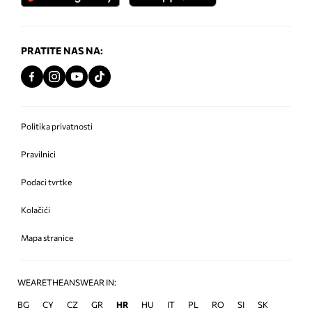
PRATITE NAS NA:
Politika privatnosti
Pravilnici
Podaci tvrtke
Kolačići
Mapa stranice
WEARETHEANSWEAR IN:
BG
CY
CZ
GR
HR
HU
IT
PL
RO
SI
SK