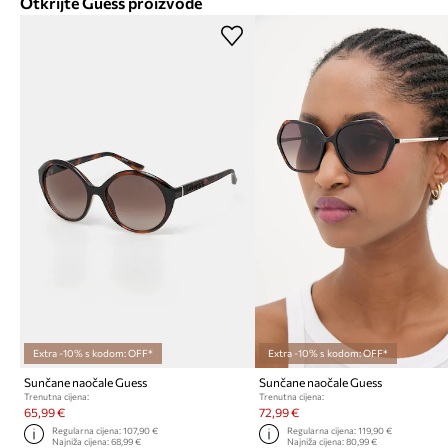
Otkrijte Guess proizvode
Extra -10% s kodom: OFF*
Extra -10% s kodom: OFF*
Sunčane naočale Guess
Sunčane naočale Guess
Trenutna cijena:
Trenutna cijena:
65,99 €
72,99 €
Regularna cijena:
107,90 €
Regularna cijena:
119,90 €
Najniža cijena:
68,99 €
Najniža cijena:
80,99 €