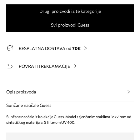
Drugi proizvodi iz te kategorije
Svi proizvodi Guess
BESPLATNA DOSTAVA od
70€
POVRATI I REKLAMACIJE
Opis proizvoda
Sunčane naočale Guess
Sunčane naočale iz kolekcije Guess. Model s sjenčanim staklima i okvirom od
sintetičkog materijala. S filterom UV 400.