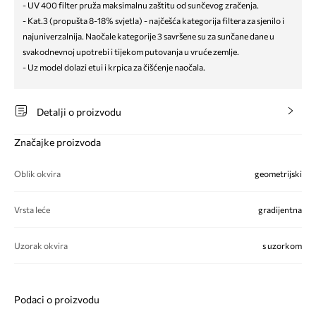
- UV 400 filter pruža maksimalnu zaštitu od sunčevog zračenja.
- Kat.3 (propušta 8-18% svjetla) - najčešća kategorija filtera za sjenilo i
najuniverzalnija. Naočale kategorije 3 savršene su za sunčane dane u
svakodnevnoj upotrebi i tijekom putovanja u vruće zemlje.
- Uz model dolazi etui i krpica za čišćenje naočala.
Detalji o proizvodu
Značajke proizvoda
Oblik okvira
geometrijski
Vrsta leće
gradijentna
Uzorak okvira
s uzorkom
Podaci o proizvodu