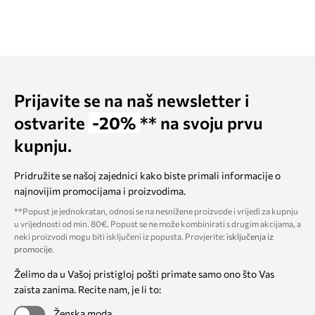
Prijavite se na naš newsletter i
ostvarite
-20%
** na svoju prvu
kupnju.
Pridružite se našoj zajednici kako biste primali informacije o
najnovijim promocijama i proizvodima.
**Popust je jednokratan, odnosi se na nesnižene proizvode i vrijedi za kupnju
u vrijednosti od min. 80€. Popust se ne može kombinirati s drugim akcijama, a
neki proizvodi mogu biti isključeni iz popusta. Provjerite:
isključenja iz
promocije
.
Želimo da u Vašoj pristigloj pošti primate samo ono što Vas
zaista zanima. Recite nam, je li to:
Ženska moda