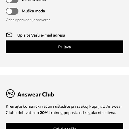
Muška moda
Odabir ponude nije obavezan
Prijava
Answear Club
Kreirajte korisnički račun i uštedite pri svakoj kupnji. U Answear
Clubu dobivate do
20%
trajnog popusta od regularnih cijena.
Otkrijte više