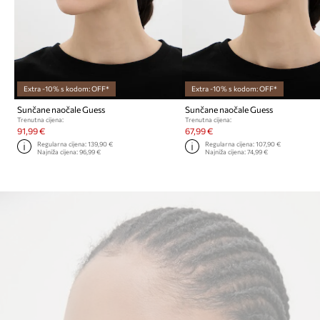
Extra -10% s kodom: OFF*
Extra -10% s kodom: OFF*
Sunčane naočale Guess
Sunčane naočale Guess
Trenutna cijena:
Trenutna cijena:
91,99 €
67,99 €
Regularna cijena:
139,90 €
Regularna cijena:
107,90 €
Najniža cijena:
96,99 €
Najniža cijena:
74,99 €