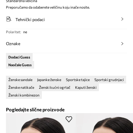
Standardna veličina
Preporučamo da odaberete veličinu koju inače nosite.
Tehnički podaci
Polaritet
:
ne
Oznake
Dodaci Guess
Naočale Guess
Ženske sandale
Japanke ženske
Sportske tajice
Sportski grudnjaci
Ženske natikače
Ženski kućni ogrtač
Kaputi ženski
Ženski kombinezon
Pogledajte slične proizvode