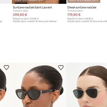
Extra -10% s kodom: OFF*
Extra -10% s kodom: OFF*
Sunčane naočale Saint Laurent
Diesel sunčane naočale
Trenutna cijena:
Trenutna cijena:
299,90 €
179,90 €
Regularna cijena:
379,90 €
Regularna cijena:
239,90 €
ja:
Najniža cijena u zadnjih 30 dana prije sniženja:
Najniža cijena u zadnjih 30 dana prije sniž
329,90 €
189,90 €