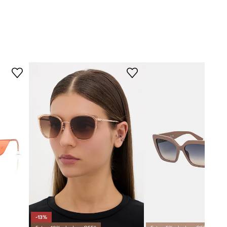
SL.775
TEHNIČKI PODACI
002
Premazi i svojstva leća
:
UV400
Kategorija filtera
:
kat. 3
narančasta
Polaritet
:
ne
Saint Laurent
-13%