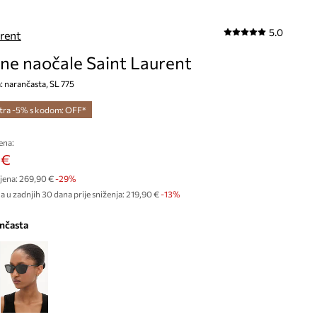
5.0
urent
ne naočale Saint Laurent
a: narančasta, SL 775
tra -5% s kodom: OFF*
ena:
 €
jena:
269,90 €
-29%
a u zadnjih 30 dana prije sniženja:
219,90 €
 -13%
ančasta