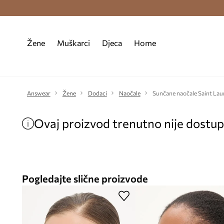
Premium Fashion Benefits >
Besplatna d
Žene
Muškarci
Djeca
Home
Answear
Žene
Dodaci
Naočale
Sunčane naočale Saint Lau
Ovaj proizvod trenutno nije dostu
Pogledajte slične proizvode