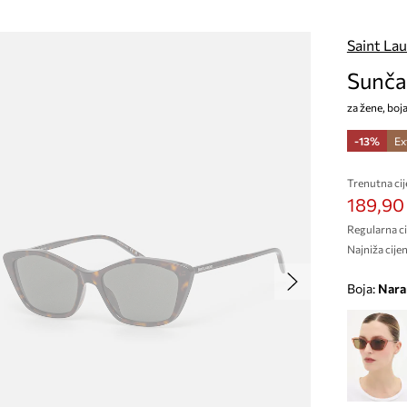
Saint La
Sunča
za žene, boj
-13%
Ex
Trenutna cij
189,90
Regularna ci
Najniža cijen
Boja:
nar