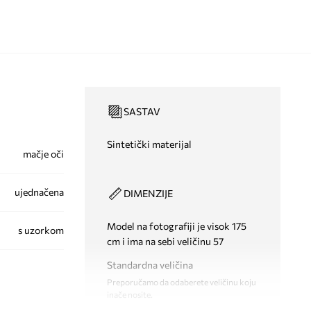
SASTAV
Sintetički materijal
mačje oči
ujednačena
DIMENZIJE
Model na fotografiji je visok 175
s uzorkom
cm i ima na sebi veličinu 57
Standardna veličina
Preporučamo da odaberete veličinu koju
inače nosite.