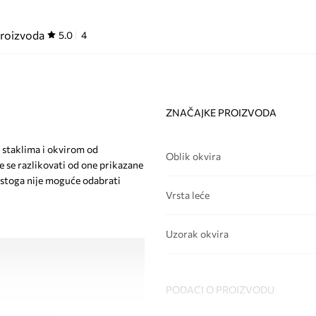
proizvoda
5.0
4
ZNAČAJKE PROIZVODA
 staklima i okvirom od
Oblik okvira
e se razlikovati od one prikazane
, stoga nije moguće odabrati
Vrsta leće
Uzorak okvira
PODACI O PROIZVODU
 za sjenilo i