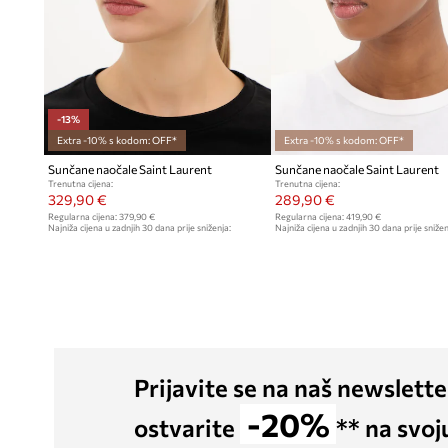
-13%
Extra -10% s kodom: OFF*
Extra -10% s kodom: OFF*
Sunčane naočale Saint Laurent
Sunčane naočale Saint Laurent
Trenutna cijena:
Trenutna cijena:
329,90 €
289,90 €
Regularna cijena:
379,90 €
Regularna cijena:
419,90 €
Najniža cijena u zadnjih 30 dana prije sniženja:
Najniža cijena u zadnjih 30 dana prije snižen
379,90 €
319,90 €
Prijavite se na naš newslette
-20%
ostvarite
** na svoj