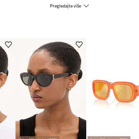
Pregledajte više
ane dane u svakodnevnoj
Kod proizvođača
Boja proizvođača
Boja
Modna marka
ID Proizvoda