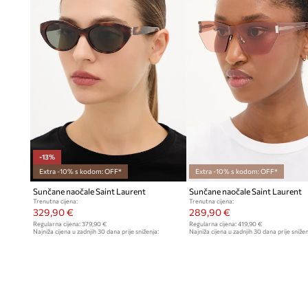
-13%
Extra -10% s kodom: OFF*
Extra -10% s kodom: OFF*
Sunčane naočale Saint Laurent
Sunčane naočale Saint Laurent
Trenutna cijena:
Trenutna cijena:
329,90 €
289,90 €
Regularna cijena:
379,90 €
Regularna cijena:
419,90 €
Najniža cijena u zadnjih 30 dana prije sniženja:
Najniža cijena u zadnjih 30 dana prije snižen
379,90 €
319,90 €