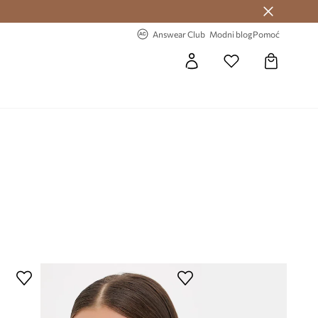
Answear Club >
-20% na prvu narudžbu >
Answear Club
Modni blog
Pomoć