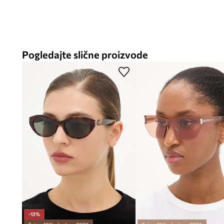
najuniverzalnija. Naočale kategorije 3 savršene su za sunč
upotrebi i tijekom putovanja u vruće zemlje.
- Širina okvira: 147 mm.
- Širina leće: 55 mm.
Pogledajte slične proizvode
-13%