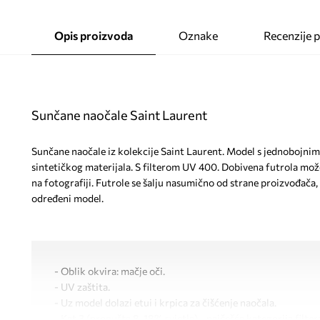
Opis proizvoda
Oznake
Recenzije 
Sunčane naočale Saint Laurent
Sunčane naočale iz kolekcije Saint Laurent. Model s jednobojnim
sintetičkog materijala. S filterom UV 400. Dobivena futrola mož
na fotografiji. Futrole se šalju nasumično od strane proizvođača
određeni model.
- Oblik okvira: mačje oči.
- UV zaštita.
- Uz model dolazi etui i krpica za čišćenje naočala.
- Kat.3 (propušta 8-18% svjetla) - najčešća kategorija filtera