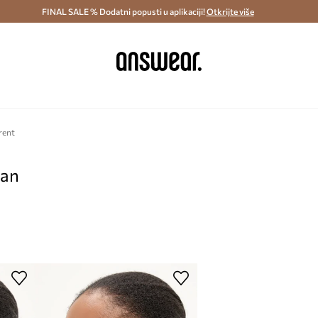
ostava i povrat (od 70€) >
FINAL SALE % Dodatni popusti u aplikaciji!
Dostava u roku 48 sati >
Otkrijte više
Štedite s 
rent
pan