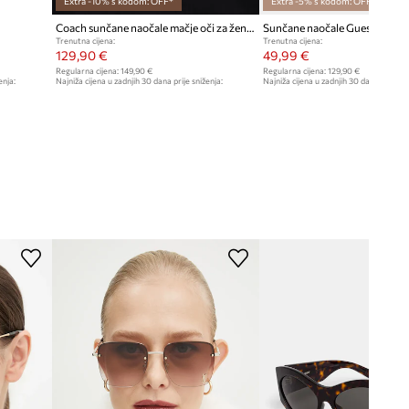
Extra -10% s kodom: OFF*
Extra -5% s kodom: OFF*
Coach sunčane naočale mačje oči za žene
Sunčane naočale Guess
Trenutna cijena:
Trenutna cijena:
129,90 €
49,99 €
Regularna cijena:
149,90 €
Regularna cijena:
129,90 €
enja:
Najniža cijena u zadnjih 30 dana prije sniženja:
Najniža cijena u zadnjih 30 dana prije sn
149,90 €