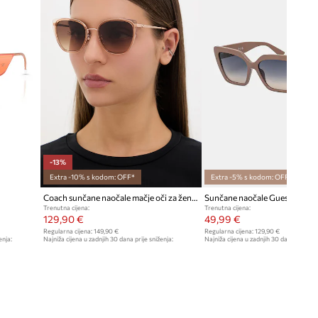
-13%
Extra -10% s kodom: OFF*
Extra -5% s kodom: OFF*
Coach sunčane naočale mačje oči za žene
Sunčane naočale Guess
Trenutna cijena:
Trenutna cijena:
129,90 €
49,99 €
Regularna cijena:
149,90 €
Regularna cijena:
129,90 €
enja:
Najniža cijena u zadnjih 30 dana prije sniženja:
Najniža cijena u zadnjih 30 dana prije sn
149,90 €