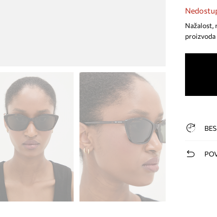
Nedostup
Nažalost, 
proizvoda 
BES
POV