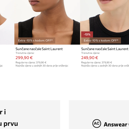
-13%
Extra -10% s kodom: OFF*
Extra -10% s kodom: OFF*
Sunčane naočale Saint Laurent
Sunčane naočale Saint Lauren
Trenutna cijena:
Trenutna cijena:
299,90 €
249,90 €
Regularna cijena:
379,90 €
Regularna cijena:
379,90 €
ja:
Najniža cijena u zadnjih 30 dana prije sniženja:
Najniža cijena u zadnjih 30 dana prije sniž
329,90 €
289,90 €
r i
u prvu
Answear 