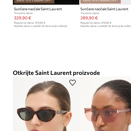
Extra -10% s kodom: OFF*
Extra -10% s kodom: OFF*
Sunčane naočale Saint Laurent
Sunčane naočale Saint Laurent
Trenutna cijena:
Trenutna cijena:
329,90 €
289,90 €
Regularna cijena:
379,90 €
Regularna cijena:
419,90 €
Najniža cijena u zadnjih 30 dana prije sniženja:
Najniža cijena u zadnjih 30 dana prije snižen
379,90 €
319,90 €
Otkrijte Saint Laurent proizvode