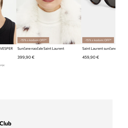
-15% s kodom: OFF*
-15% s kodom: OFF*
t VESPER
Sunčane naočale Saint Laurent
Saint Laurent sunčane naočale
399,90 €
459,90 €
enja:
Club