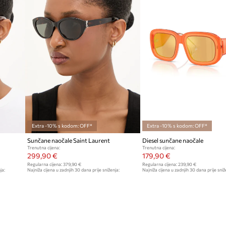
Extra -10% s kodom: OFF*
Extra -10% s kodom: OFF*
Sunčane naočale Saint Laurent
Diesel sunčane naočale
Trenutna cijena:
Trenutna cijena:
299,90 €
179,90 €
Regularna cijena:
379,90 €
Regularna cijena:
239,90 €
ja:
Najniža cijena u zadnjih 30 dana prije sniženja:
Najniža cijena u zadnjih 30 dana prije sniž
329,90 €
189,90 €