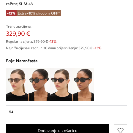
za žene, SL M148
-13%
Extra -10% s kodom: OFF*
Trenutna cijena:
329,90 €
Regularna cijena:
379,90 €
-13%
Najniža cijena u zadnjih 30 dana prije sniženja:
379,90 €
 -13%
Boja:
narančasta
54
Dodavanje u košaricu