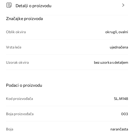
Detalji o proizvodu
Značajke proizvoda
Oblik okvira
okrugli, ovalni
Vrsta leće
ujednačena
Uzorak okvira
bez uzorka s detaljem
Podaci o proizvodu
Kod proizvođača
SL.M148
Boja proizvođača
003
Boja
narančasta