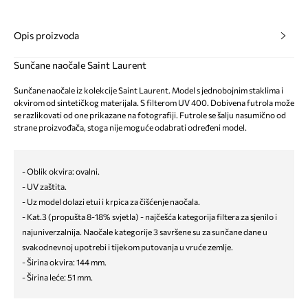
Opis proizvoda
Sunčane naočale Saint Laurent
Sunčane naočale iz kolekcije Saint Laurent. Model s jednobojnim staklima i
okvirom od sintetičkog materijala. S filterom UV 400. Dobivena futrola može
se razlikovati od one prikazane na fotografiji. Futrole se šalju nasumično od
strane proizvođača, stoga nije moguće odabrati određeni model.
- Oblik okvira: ovalni.
- UV zaštita.
- Uz model dolazi etui i krpica za čišćenje naočala.
- Kat.3 (propušta 8-18% svjetla) - najčešća kategorija filtera za sjenilo i
najuniverzalnija. Naočale kategorije 3 savršene su za sunčane dane u
svakodnevnoj upotrebi i tijekom putovanja u vruće zemlje.
- Širina okvira: 144 mm.
- Širina leće: 51 mm.