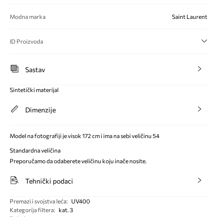
Modna marka
Saint Laurent
ID Proizvoda
Sastav
Sintetički materijal
Dimenzije
Model na fotografiji je visok 172 cm i ima na sebi veličinu 54
Standardna veličina
Preporučamo da odaberete veličinu koju inače nosite.
Tehnički podaci
Premazi i svojstva leća
:
UV400
Kategorija filtera
:
kat. 3