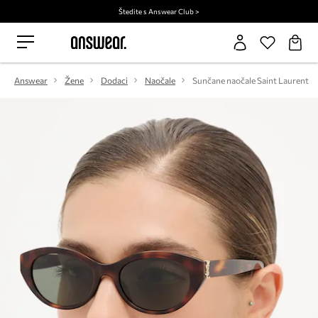
Štedite s Answear Club >
Answear
Žene
Dodaci
Naočale
Sunčane naočale Saint Laurent