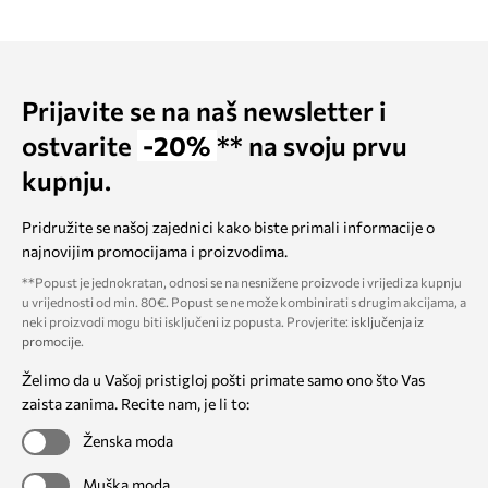
Prijavite se na naš newsletter i
ostvarite
-20%
** na svoju prvu
kupnju.
Pridružite se našoj zajednici kako biste primali informacije o
najnovijim promocijama i proizvodima.
**Popust je jednokratan, odnosi se na nesnižene proizvode i vrijedi za kupnju
u vrijednosti od min. 80€. Popust se ne može kombinirati s drugim akcijama, a
neki proizvodi mogu biti isključeni iz popusta. Provjerite:
isključenja iz
promocije
.
Želimo da u Vašoj pristigloj pošti primate samo ono što Vas
zaista zanima. Recite nam, je li to:
Ženska moda
Muška moda