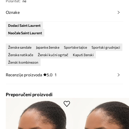
Polaritet
:
ne
Oznake
Dodaci Saint Laurent
Naočale Saint Laurent
Ženske sandale
Japanke ženske
Sportske tajice
Sportski grudnjaci
Ženske natikače
Ženski kućni ogrtač
Kaputi ženski
Ženski kombinezon
Recenzije proizvoda
5.0
1
Preporučeni proizvodi