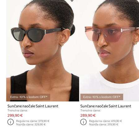
Extra -10% s kodom: OFF*
Extra -10% s kodom: OFF*
Sunčane naočale Saint Laurent
Sunčane naočale Saint Laurent
Trenutna cijena:
Trenutna cijena:
299,90 €
289,90 €
Regularna cijena:
379,90 €
Regularna cijena:
419,90 €
Najniža cijena:
329,90 €
Najniža cijena:
319,90 €