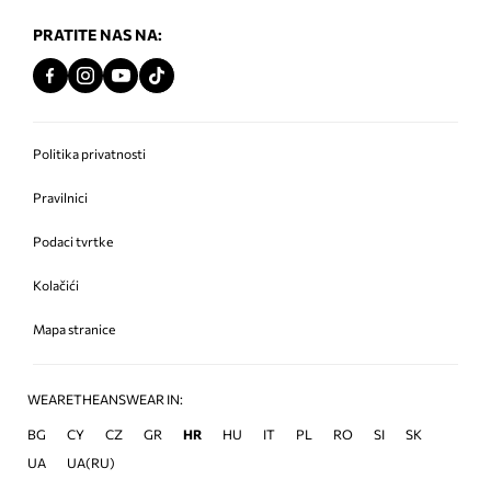
PRATITE NAS NA:
Politika privatnosti
Pravilnici
Podaci tvrtke
Kolačići
Mapa stranice
WEARETHEANSWEAR IN:
BG
CY
CZ
GR
HR
HU
IT
PL
RO
SI
SK
UA
UA(RU)