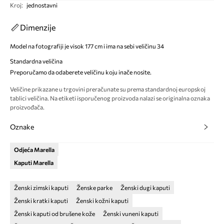
Kroj
:
jednostavni
Dimenzije
Model na fotografiji je visok 177 cm i ima na sebi veličinu 34
Standardna veličina
Preporučamo da odaberete veličinu koju inače nosite.
Veličine prikazane u trgovini preračunate su prema standardnoj europskoj
tablici veličina. Na etiketi isporučenog proizvoda nalazi se originalna oznaka
proizvođača.
Oznake
Odjeća Marella
Kaputi Marella
Ženski zimski kaputi
Ženske parke
Ženski dugi kaputi
Ženski kratki kaputi
Ženski kožni kaputi
Ženski kaputi od brušene kože
Ženski vuneni kaputi