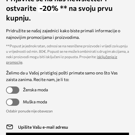
ostvarite
-20%
** na svoju prvu
kupnju.
Pridružite se našoj zajednici kako biste primali informacije o
najnovijim promocijama i proizvodima.
**Popust je jednokratan, odnosi se na nesnižene proizvode i vrijedi za kupnju
u vrijednosti od min. 80€. Popust se ne može kombinirati s drugim akcijama, a
neki proizvodi mogu biti isključeni iz popusta. Provjerite:
isključenja iz
promocije
.
Želimo da u Vašoj pristigloj pošti primate samo ono što Vas
zaista zanima. Recite nam, je li to:
Ženska moda
Muška moda
Odabir ponude nije obavezan