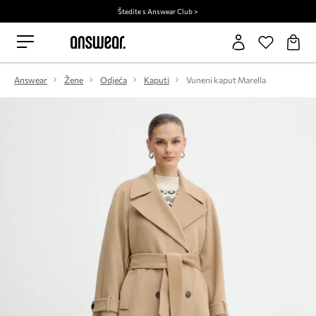
Štedite s Answear Club >
Answear
Žene
Odjeća
Kaputi
Vuneni kaput Marella