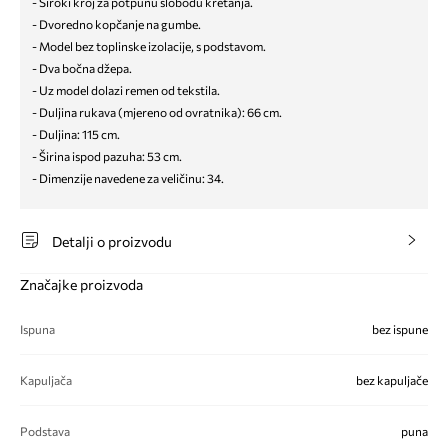
- Široki kroj za potpunu slobodu kretanja.
- Dvoredno kopčanje na gumbe.
- Model bez toplinske izolacije, s podstavom.
- Dva bočna džepa.
- Uz model dolazi remen od tekstila.
- Duljina rukava (mjereno od ovratnika): 66 cm.
- Duljina: 115 cm.
- Širina ispod pazuha: 53 cm.
- Dimenzije navedene za veličinu: 34.
Detalji o proizvodu
Značajke proizvoda
Ispuna
bez ispune
Kapuljača
bez kapuljače
Podstava
puna