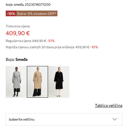
boja: smeđa, 2523016071200
-10%
Extra -5% s kodom: OFF*
Trenutna cijena:
409,90 €
Regularna cijena:
849,90 €
-51%
Najniža cijena u zadnjih 30 dana prije sniženja:
459,90 €
 -10%
Boja:
smeđa
Tablica veličina
Izaberite veličinu