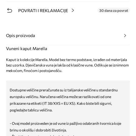
POVRATI I REKLAMACIJE
30 dana za povrat
Opis proizvoda
Vuneni kaput Marella
Kaput iz kolekcije Marella. Model bez termo podstave, izrađen od materijala
bez uzorka. Djevičanska vuna je lakša od klasične vune. Odlikuje se iznimnom
mekoćom, finoćom i postojanošću.
Dostupne veličine preračunate su iz talijanske veličine u standardnu
europsku veličinu. Naručena veličina može se razlikovati od one
prikazane na etiketi (IT 38/XXS = EU XS). Kako biste bili sigurni,
pogledajte tablicu veličina.
- Ovaj model proizveden je od vune iz pažljivo odabranih tvornica koje
brinu o okolišu i dobrobiti životinja.