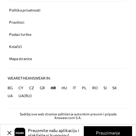
Politika privatnosti
Pravilnici
Podaci tvrtke
Kolačići
Mapa stranice
WEARETHEANSWEAR IN:
BG
CY
CZ
GR
HR
HU
IT
PL
RO
SI
SK
UA
UA(RU)
Sadržaj ove web stranice zaštićen je autorskim pravom i pripada
Answear.com S.A.
Preuzmite našu aplikaciju i
Preuzimanje
olakšajte si kupovinu!