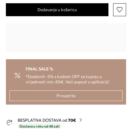
Dodavanje u košaricu
FINAL SALE %
*Dodatnih -5% s kodom: OFF za kupnju u
vrijednosti min. 89€. Veći popust u aplikaciji!
Provjerite
BESPLATNA DOSTAVA od
70€
Dostava u roku od 48 sati