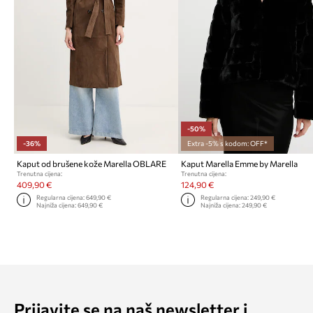
-50%
-36%
Extra -5% s kodom: OFF*
Kaput od brušene kože Marella OBLARE
Kaput Marella Emme by Marella
Trenutna cijena:
Trenutna cijena:
409,90 €
124,90 €
Regularna cijena:
649,90 €
Regularna cijena:
249,90 €
Najniža cijena:
649,90 €
Najniža cijena:
249,90 €
Prijavite se na naš newsletter i