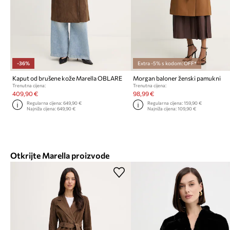
-36%
Extra -5% s kodom: OFF*
Kaput od brušene kože Marella OBLARE
Morgan baloner ženski pamukni
Trenutna cijena:
Trenutna cijena:
409,90 €
98,99 €
Regularna cijena:
649,90 €
Regularna cijena:
159,90 €
Najniža cijena:
649,90 €
Najniža cijena:
109,90 €
Otkrijte Marella proizvode