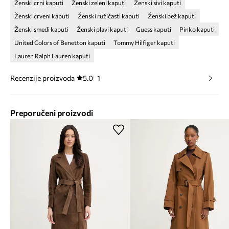
Ženski crni kaputi
Ženski zeleni kaputi
Ženski sivi kaputi
Ženski crveni kaputi
Ženski ružičasti kaputi
Ženski bež kaputi
Ženski smeđi kaputi
Ženski plavi kaputi
Guess kaputi
Pinko kaputi
United Colors of Benetton kaputi
Tommy Hilfiger kaputi
Lauren Ralph Lauren kaputi
Recenzije proizvoda
5.0
1
Preporučeni proizvodi