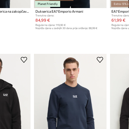
Planet Friendly
Extra -5% 
EA7 Emporio Armani dukserica na zakopčavanje za muškarce s pamukom
Dukserica EA7 Emporio Armani
Trenutna cijena:
Trenutna cijena
84,99 €
61,99 €
Regularna cijena:
119,90 €
Regularna cijen
Najniža cijena u zadnjih 30 dana prije sniženja:
88,99 €
Najniža cijena u