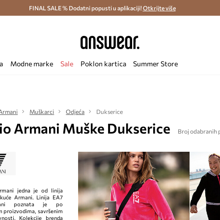
ostava i povrat (od 70€) >
FINAL SALE % Dodatni popusti u aplikaciji!
Dostava u roku 48 sati >
Otkrijte više
Štedite s 
a
Modne marke
Sale
Poklon kartica
Summer Store
Armani
Muškarci
Odjeća
Dukserice
o Armani Muške Dukserice
Broj odabranih 
ani jedna je od linija
kuće Armani. Linija EA7
ani poznata je po
m proizvodima, savršenim
vnosti. Kolekcije brenda