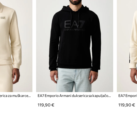
EA7 Emporio Armani dukserica za muškarce od pamuka
EA7 Emporio Armani dukserica sa kapuljačom za muškarce od pamuka
119,90 €
119,90 €