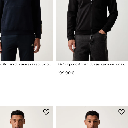
EA7 Emporio Armani dukserica sa kapuljačom za muškarce s pamukom
EA7 Emporio Armani dukserica na zakopčavanje za muškarce
199,90 €