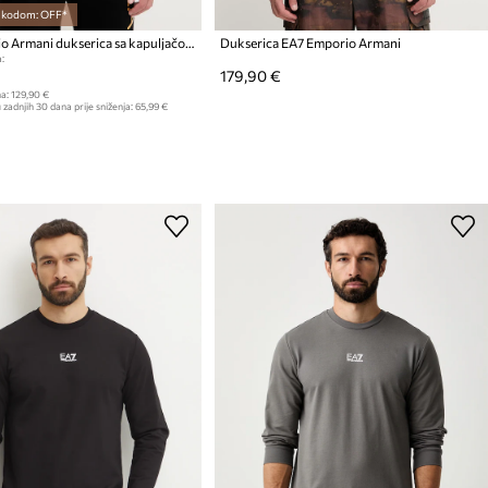
s kodom: OFF*
EA7 Emporio Armani dukserica sa kapuljačom za muškarce
Dukserica EA7 Emporio Armani
:
179,90 €
a:
129,90 €
 zadnjih 30 dana prije sniženja:
65,99 €