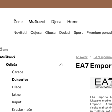
Premium Fashion Benefits >
Besplatna d
Žene
Muškarci
Djeca
Home
Noviteti
Odjeća
Obuća
Dodaci
Sport
Premium ponud
Žene
Muškarci
Odjeća
Answear
EA7 Emporio 
EA7 Empori
Obuća
Odjeća
Bluze i košulje
Dodaci
Čarape
Gležnjače
Čarape
Donje rublje
Modne tenisice
Dodaci za plivanje
Dukserice
Dukserice
Natikače i sandale
Etuiji i torbice
Hlače
Haljine
Sportska obuća
Kape i šeširi
Jakne
EA7 Emporio Arm
luksuzne modne 
Hlače i tajice
Termo čizme
Kozmetičke torbice
Kaputi
Emporio Arm
visokokvalitetni
Jakne
Novčanici
Kratke hlače
za tjelesne akti