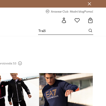
Answear Club >
-20% na prvu narudžbu >
Answear Club
Modni blog
Pomoć
proizvoda: 53