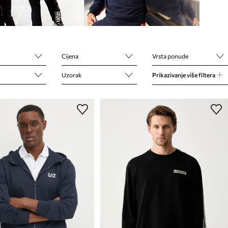
Cijena
Vrsta ponude
Uzorak
Prikazivanje više filtera