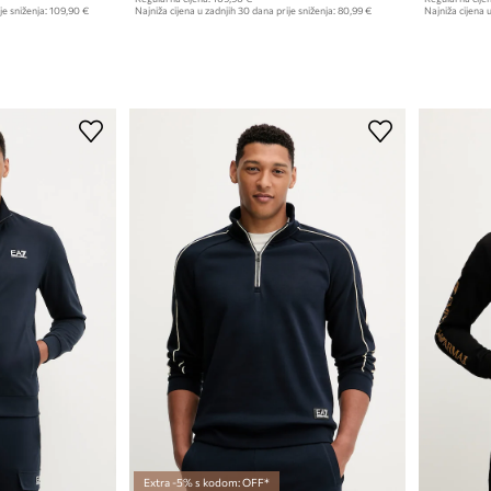
je sniženja:
109,90 €
Najniža cijena u zadnjih 30 dana prije sniženja:
80,99 €
Najniža cijena u
Extra -5% s kodom: OFF*