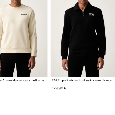
EA7 Emporio Armani dukserica za muškarce s pamukom
EA7 Emporio Armani dukserica za muškarce od pamuka
129,90 €