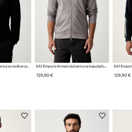
EA7 Emporio Armani dukserica za muškarce od pamuka
EA7 Emporio Armani dukserica sa kapuljačom za muškarce
129,90 €
129,90 €