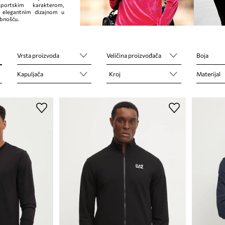
portskim karakterom,
 elegantnim dizajnom u
obnošću.
Vrsta proizvoda
Veličina proizvođača
Boja
Kapuljača
Kroj
Materijal