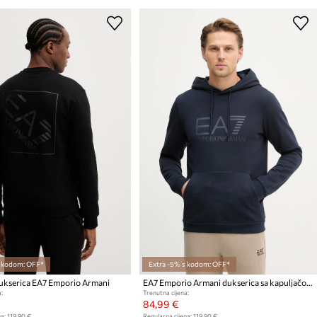
s kodom: OFF*
Extra -5% s kodom: OFF*
kserica EA7 Emporio Armani
EA7 Emporio Armani dukserica sa kapuljačom za muškarce od pamuka
:
Trenutna cijena:
84,99 €
a:
119,90 €
Regularna cijena:
119,90 €