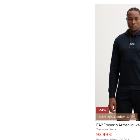
-14%
Extra -5% s kodom: OFF*
Trenutna cijena:
93,99 €
Regularna cijena:
109,90 €