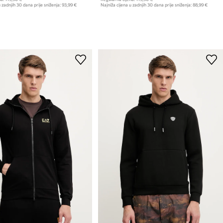
 zadnjih 30 dana prije sniženja:
93,99 €
Najniža cijena u zadnjih 30 dana prije sniženja:
88,99 €