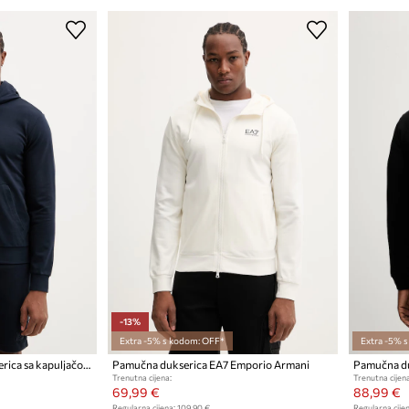
-13%
Extra -5% s kodom: OFF*
Extra -5% 
EA7 Emporio Armani dukserica sa kapuljačom za muškarce od pamuka s elastanom
Pamučna dukserica EA7 Emporio Armani
Pamučna du
Trenutna cijena:
Trenutna cijena
69,99 €
88,99 €
Regularna cijena:
109,90 €
Regularna cijen