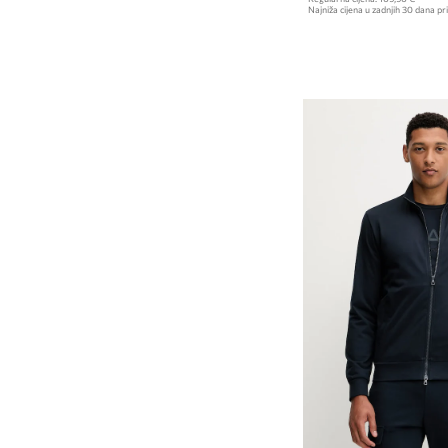
Najniža cijena u zadnjih 30 dana pri