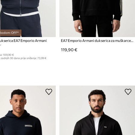
s kodom: OFF*
kserica EA7 Emporio Armani
EA7 Emporio Armani dukserica za muškarce s pamukom
:
119,90 €
a:
109,90 €
 zadnjih 30 dana prije sniženja:
73,99 €