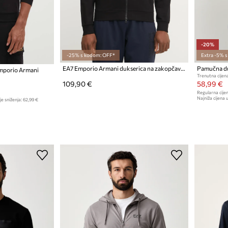
-20%
-25% s kodom: OFF*
Extra -5% 
EA7 Emporio Armani dukserica na zakopčavanje za muškarce s pamukom
Pamučna du
mporio Armani
Trenutna cijena
109,90 €
58,99 €
Regularna cijen
Najniža cijena u
je sniženja:
62,99 €