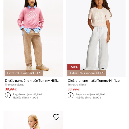
-50%
Extra -5% s kodom: OFF*
Extra -5% s kodom: OFF*
Dječje pamučne hlače Tommy Hilfiger
Dječje lanene hlače Tommy Hilfiger
Trenutna cijena:
Trenutna cijena:
39,99 €
33,99 €
Regularna cijena:
83,99 €
Regularna cijena:
68,99 €
Najniža cijena:
41,99 €
Najniža cijena:
68,99 €