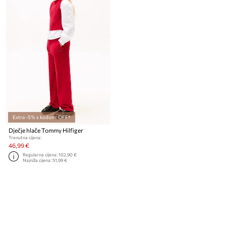
Extra -5% s kodom: OFF*
Dječje hlače Tommy Hilfiger
Trenutna cijena:
46,99 €
Regularna cijena:
102,90 €
Najniža cijena:
51,99 €