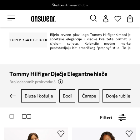
Štedite s Answear Club >
Bijelo-crveno-plavi logo Tommy Hilfiger simbol je
sportske elegancije i visoke kvalitete priznat u
cijelom svijetu. Kolekcije modne marke
predstavljaju bit američkog "preppy" stila. To je
klasik u trenutnom, modernom izdanju. Istodobno, Tommy Hilfiger jedan je od
vodećih lifestyle modnih marki s ​​više od 1.000 trgovina u 90 zemalja.
Tommy Hilfiger Dječje Elegantne hlače
Broj odabranih proizvoda: 3
bluze i košulje
bodi
čarape
donje rublje
Filteri