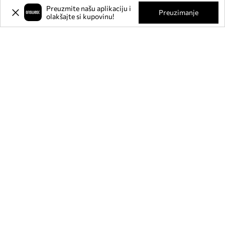
Preuzmite našu aplikaciju i
Preuzimanje
olakšajte si kupovinu!
Prijavite se na naš newsletter i
ostvarite
-20%
** na svoju prvu
kupnju.
Pridružite se našoj zajednici kako biste primali informacije o
najnovijim promocijama i proizvodima.
**Popust je jednokratan, odnosi se na nesnižene proizvode i vrijedi za kupnju
u vrijednosti od min. 80€. Popust se ne može kombinirati s drugim akcijama, a