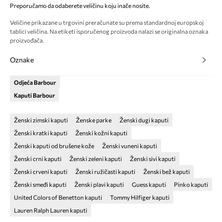
Preporučamo da odaberete veličinu koju inače nosite.
Veličine prikazane u trgovini preračunate su prema standardnoj europskoj
tablici veličina. Na etiketi isporučenog proizvoda nalazi se originalna oznaka
proizvođača.
Oznake
Odjeća Barbour
Kaputi Barbour
Ženski zimski kaputi
Ženske parke
Ženski dugi kaputi
Ženski kratki kaputi
Ženski kožni kaputi
Ženski kaputi od brušene kože
Ženski vuneni kaputi
Ženski crni kaputi
Ženski zeleni kaputi
Ženski sivi kaputi
Ženski crveni kaputi
Ženski ružičasti kaputi
Ženski bež kaputi
Ženski smeđi kaputi
Ženski plavi kaputi
Guess kaputi
Pinko kaputi
United Colors of Benetton kaputi
Tommy Hilfiger kaputi
Lauren Ralph Lauren kaputi