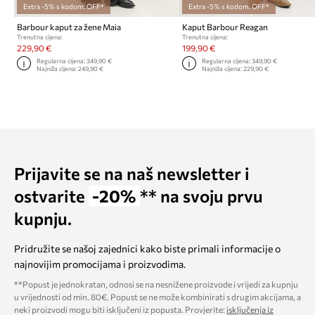
Extra -5% s kodom: OFF*
Extra -5% s kodom: OFF*
Barbour kaput za žene Maia
Kaput Barbour Reagan
Trenutna cijena:
Trenutna cijena:
229,90 €
199,90 €
Regularna cijena:
349,90 €
Regularna cijena:
349,90 €
Najniža cijena:
249,90 €
Najniža cijena:
229,90 €
Prijavite se na naš newsletter i
ostvarite
-20%
** na svoju prvu
kupnju.
Pridružite se našoj zajednici kako biste primali informacije o
najnovijim promocijama i proizvodima.
**Popust je jednokratan, odnosi se na nesnižene proizvode i vrijedi za kupnju
u vrijednosti od min. 80€. Popust se ne može kombinirati s drugim akcijama, a
neki proizvodi mogu biti isključeni iz popusta. Provjerite:
isključenja iz