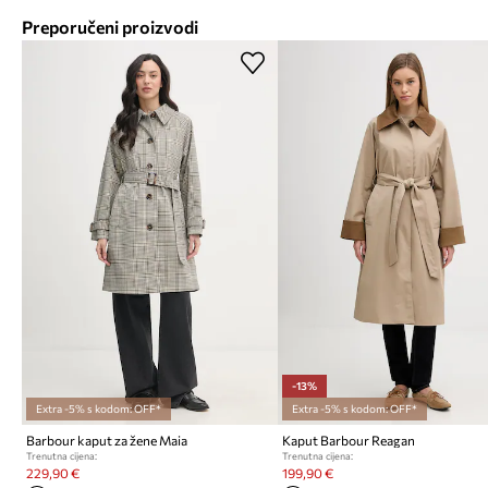
Preporučeni proizvodi
-13%
Extra -5% s kodom: OFF*
Extra -5% s kodom: OFF*
Barbour kaput za žene Maia
Kaput Barbour Reagan
Trenutna cijena:
Trenutna cijena:
229,90 €
199,90 €