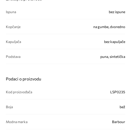
Ispuna
bez ispune
Kopčanje
na gumbe, dvoredno
Kapuljača
bez kapuljače
Podstava
puna, sintetička
Podaci o proizvodu
Kod proizvođača
LSP0235
Boja
bež
Modna marka
Barbour