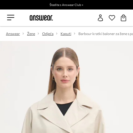
Štedite s Answear Club >
Answear
Žene
Odjeća
Kaputi