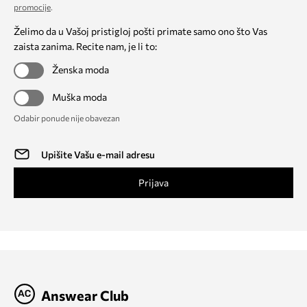
promocije
.
Želimo da u Vašoj pristigloj pošti primate samo ono što Vas
zaista zanima. Recite nam, je li to:
Ženska moda
Muška moda
Odabir ponude nije obavezan
Prijava
Answear Club