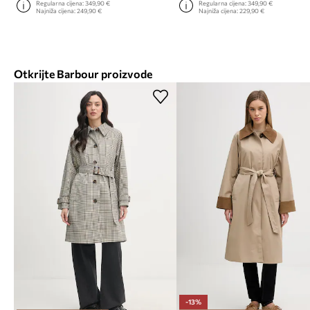
Regularna cijena:
349,90 €
Regularna cijena:
349,90 €
Najniža cijena:
249,90 €
Najniža cijena:
229,90 €
Otkrijte Barbour proizvode
-13%