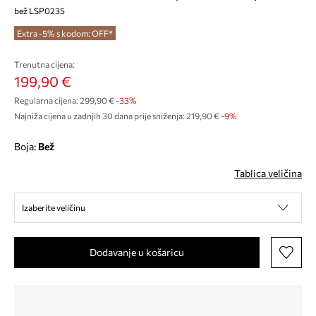
bež LSP0235
Extra -5% s kodom: OFF*
Trenutna cijena:
199,90 €
Regularna cijena:
299,90 €
-33%
Najniža cijena u zadnjih 30 dana prije sniženja:
219,90 €
 -9%
Boja:
bež
Tablica veličina
Izaberite veličinu
Dodavanje u košaricu