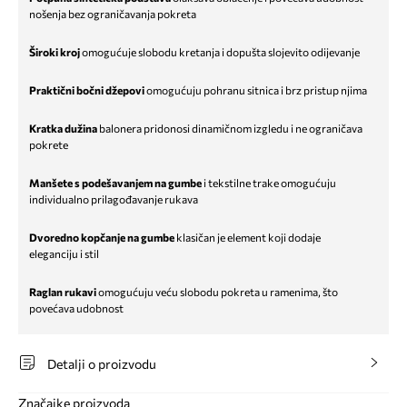
nošenja bez ograničavanja pokreta
Široki kroj
omogućuje slobodu kretanja i dopušta slojevito odijevanje
Praktični bočni džepovi
omogućuju pohranu sitnica i brz pristup njima
Kratka dužina
balonera pridonosi dinamičnom izgledu i ne ograničava
pokrete
Manšete s podešavanjem na gumbe
i tekstilne trake omogućuju
individualno prilagođavanje rukava
Dvoredno kopčanje na gumbe
klasičan je element koji dodaje
eleganciju i stil
Raglan rukavi
omogućuju veću slobodu pokreta u ramenima, što
povećava udobnost
Detalji o proizvodu
Značajke proizvoda