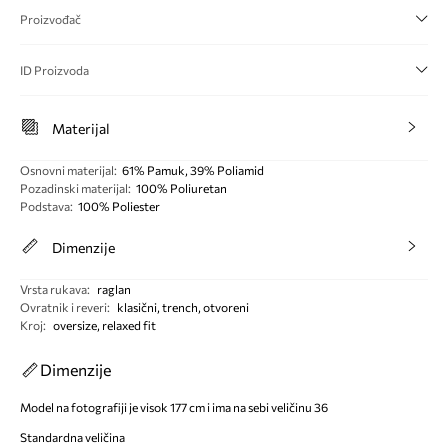
Proizvođač
ID Proizvoda
Materijal
Osnovni materijal
:
61% Pamuk, 39% Poliamid
Pozadinski materijal
:
100% Poliuretan
Podstava
:
100% Poliester
Dimenzije
Vrsta rukava
:
raglan
Ovratnik i reveri
:
klasični, trench, otvoreni
Kroj
:
oversize, relaxed fit
Dimenzije
Model na fotografiji je visok 177 cm i ima na sebi veličinu 36
Standardna veličina