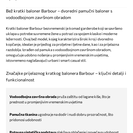
Bež kratki baloner Barbour – dvoredni pamučni baloner s
vodoodbojnom završnom obradom
Kratki baloner Barbour bezvremenski je komad garderobe koji se savršeno
uklapa u potrebe suvremene žene u potrazi za spojem klasike i moderne
ležernosti. Ovaj bež model, kojeg karakterizira široki kroj i dvoredno
kopčanje, idealan je prijedlog za proljetne i ljetne dane, kao i za prijelazna
razdoblja. Izrađen od pamuka s vodoodbojnom završnom obradom,
omogućuje udobno nošenje u promjenjivim vremenskim uvjetima,
istovremeno naglašavajući urbani i smart casual stil.
Značajke prijelaznog kratkog balonera Barbour – ključni detalji i
funkcionalnost
Vodoodbojna završna obrada
pruža zaštitu od lagane kiše, što je
prednost u promjenjivim vremenskim uvjetima
Pamučna tkanina
ugodna je na dodir i nudi dobru prozračnost, što
pridonosi udobnosti
Potpuna sintetička podstava
olakšava oblačenje i povećava udobnost