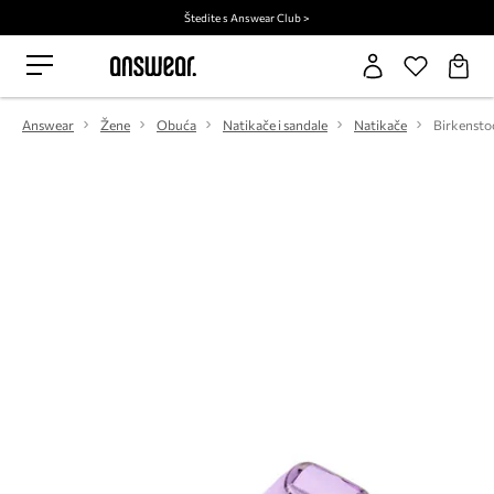
Štedite s Answear Club >
Answear
Žene
Obuća
Natikače i sandale
Natikače