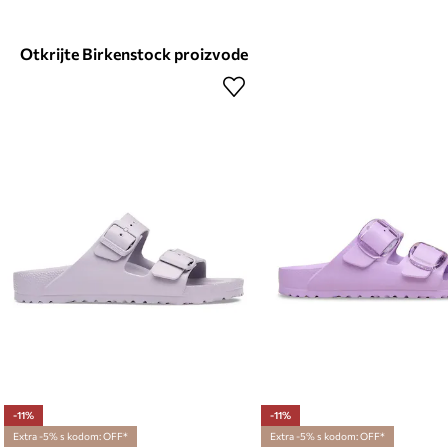
Otkrijte Birkenstock proizvode
-11%
-11%
Extra -5% s kodom: OFF*
Extra -5% s kodom: OFF*