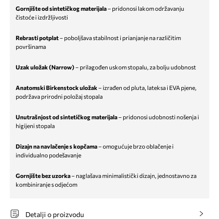
Gornjište od sintetičkog materijala
– pridonosi lakom održavanju
čistoće i izdržljivosti
Rebrasti potplat
– poboljšava stabilnost i prianjanje na različitim
površinama
Uzak uložak (Narrow)
– prilagođen uskom stopalu, za bolju udobnost
Anatomski Birkenstock uložak
– izrađen od pluta, lateksa i EVA pjene,
podržava prirodni položaj stopala
Unutrašnjost od sintetičkog materijala
– pridonosi udobnosti nošenja i
higijeni stopala
Dizajn na navlačenje s kopčama
– omogućuje brzo oblačenje i
individualno podešavanje
Gornjište bez uzorka
– naglašava minimalistički dizajn, jednostavno za
kombiniranje s odjećom
Detalji o proizvodu