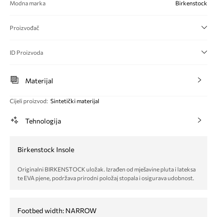
Modna marka
Birkenstock
Proizvođač
ID Proizvoda
Materijal
Cijeli proizvod
:
Sintetički materijal
Tehnologija
Birkenstock Insole
Originalni BIRKENSTOCK uložak. Izrađen od mješavine pluta i lateksa
te EVA pjene, podržava prirodni položaj stopala i osigurava udobnost.
Footbed width: NARROW