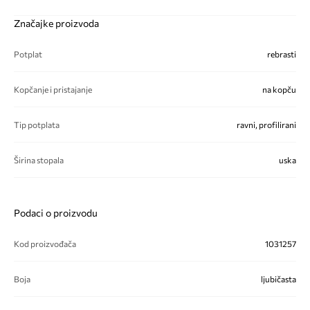
Značajke proizvoda
Potplat
rebrasti
Kopčanje i pristajanje
na kopču
Tip potplata
ravni, profilirani
Širina stopala
uska
Podaci o proizvodu
Kod proizvođača
1031257
Boja
ljubičasta