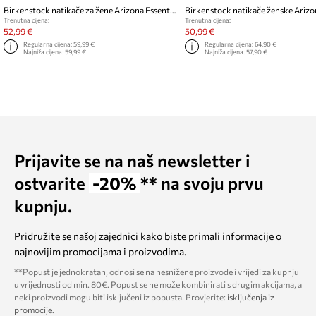
Birkenstock natikače za žene Arizona Essentials EVA
Trenutna cijena:
Trenutna cijena:
52,99 €
50,99 €
Regularna cijena:
59,99 €
Regularna cijena:
64,90 €
Najniža cijena:
59,99 €
Najniža cijena:
57,90 €
Prijavite se na naš newsletter i
ostvarite
-20%
** na svoju prvu
kupnju.
Pridružite se našoj zajednici kako biste primali informacije o
najnovijim promocijama i proizvodima.
**Popust je jednokratan, odnosi se na nesnižene proizvode i vrijedi za kupnju
u vrijednosti od min. 80€. Popust se ne može kombinirati s drugim akcijama, a
neki proizvodi mogu biti isključeni iz popusta. Provjerite:
isključenja iz
promocije
.