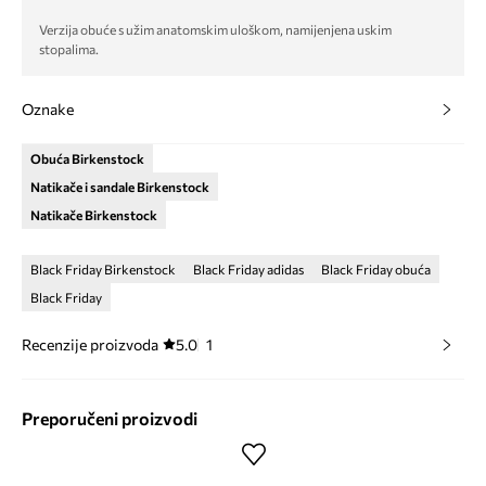
Verzija obuće s užim anatomskim uloškom, namijenjena uskim
stopalima.
Oznake
Obuća Birkenstock
Natikače i sandale Birkenstock
Natikače Birkenstock
Black Friday Birkenstock
Black Friday adidas
Black Friday obuća
Black Friday
Recenzije proizvoda
5.0
1
Preporučeni proizvodi