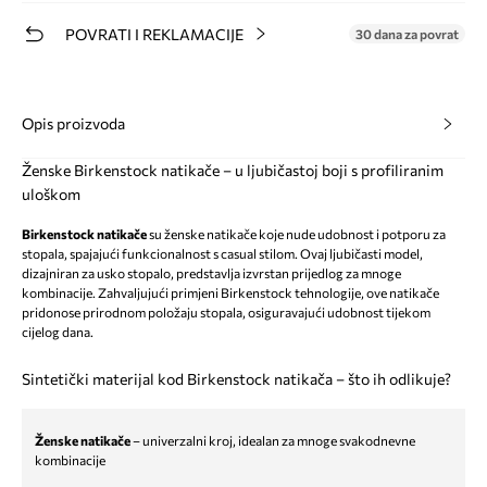
POVRATI I REKLAMACIJE
30 dana za povrat
Opis proizvoda
Ženske Birkenstock natikače – u ljubičastoj boji s profiliranim
uloškom
Birkenstock natikače
su ženske natikače koje nude udobnost i potporu za
stopala, spajajući funkcionalnost s casual stilom. Ovaj ljubičasti model,
dizajniran za usko stopalo, predstavlja izvrstan prijedlog za mnoge
kombinacije. Zahvaljujući primjeni Birkenstock tehnologije, ove natikače
pridonose prirodnom položaju stopala, osiguravajući udobnost tijekom
cijelog dana.
Sintetički materijal kod Birkenstock natikača – što ih odlikuje?
Ženske natikače
– univerzalni kroj, idealan za mnoge svakodnevne
kombinacije