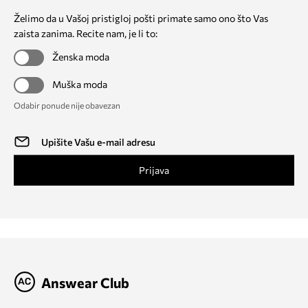
Želimo da u Vašoj pristigloj pošti primate samo ono što Vas
zaista zanima. Recite nam, je li to:
Ženska moda
Muška moda
Odabir ponude nije obavezan
Prijava
Answear Club