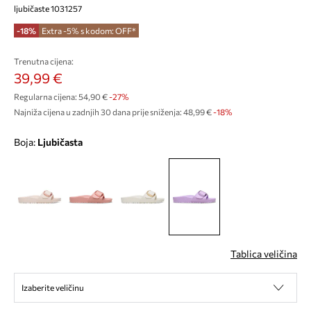
ljubičaste 1031257
-18%
Extra -5% s kodom: OFF*
Trenutna cijena:
39,99 €
Regularna cijena:
54,90 €
-27%
Najniža cijena u zadnjih 30 dana prije sniženja:
48,99 €
 -18%
Boja:
ljubičasta
Tablica veličina
Izaberite veličinu