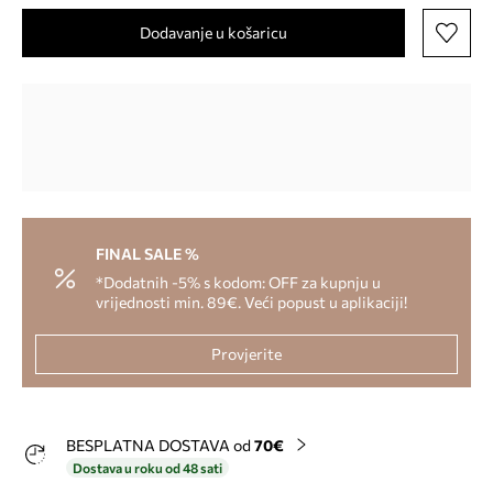
Dodavanje u košaricu
FINAL SALE %
*Dodatnih -5% s kodom: OFF za kupnju u
vrijednosti min. 89€. Veći popust u aplikaciji!
Provjerite
BESPLATNA DOSTAVA od
70€
Dostava u roku od 48 sati