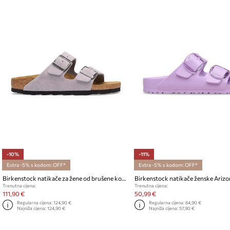
-10%
-11%
Extra -5% s kodom: OFF*
Extra -5% s kodom: OFF*
Birkenstock natikače za žene od brušene kože Arizona Suede Leather
Trenutna cijena:
Trenutna cijena:
111,90 €
50,99 €
Regularna cijena:
124,90 €
Regularna cijena:
64,90 €
Najniža cijena:
124,90 €
Najniža cijena:
57,90 €