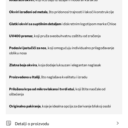
Okviri izrađeni od metala
, što pridonosi trajnosti i lakoći konstrukcije
Glatki okviri sa suptilnim detaljem
i diskretnim logotipom marke Chloe
UV400 premaz
, koji pruža sveobuhvatnu zaštitu od zračenja
Podesivi jastučići za nos
, koji omogućuju individualno prilagođavanje
obliku nosa
Zlatna boja okvira
, koja dodaje luksuzan i elegantan naglasak
Proizvedeno u Italiji
, što naglašava kvalitetu i izradu
Priložena krpa od mikrovlakana i tvrdi etui
, koji štite naočale od
oštećenja
Originalno pakiranje
, koje je idealna opcija za darivanje bliskoj osobi
Detalji o proizvodu