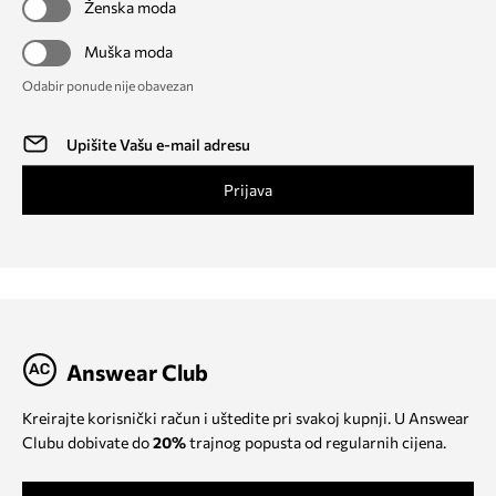
Ženska moda
Muška moda
Odabir ponude nije obavezan
Prijava
Answear Club
Kreirajte korisnički račun i uštedite pri svakoj kupnji. U Answear
Clubu dobivate do
20%
trajnog popusta od regularnih cijena.