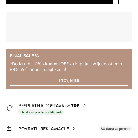
FINAL SALE %
*Dodatnih -10% s kodom: OFF za kupnju u vrijednosti min.
89€. Veći popust u aplikaciji!
Provjerite
BESPLATNA DOSTAVA od
70€
Dostava u roku od 48 sati
POVRATI I REKLAMACIJE
30 dana za povrat