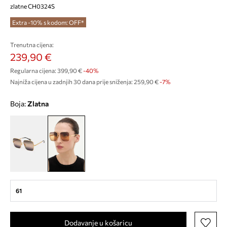
zlatne CH0324S
Extra -10% s kodom: OFF*
Trenutna cijena:
239,90 €
Regularna cijena:
399,90 €
-40%
Najniža cijena u zadnjih 30 dana prije sniženja:
259,90 €
 -7%
Boja:
zlatna
61
Dodavanje u košaricu