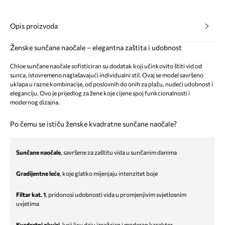
Opis proizvoda
Ženske sunčane naočale – elegantna zaštita i udobnost
Chloe sunčane naočale sofisticiran su dodatak koji učinkovito štiti vid od
sunca, istovremeno naglašavajući individualni stil. Ovaj se model savršeno
uklapa u razne kombinacije, od poslovnih do onih za plažu, nudeći udobnost i
eleganciju. Ovo je prijedlog za žene koje cijene spoj funkcionalnosti i
modernog dizajna.
Po čemu se ističu ženske kvadratne sunčane naočale?
Sunčane naočale
, savršene za zaštitu vida u sunčanim danima
Gradijentne leće
, koje glatko mijenjaju intenzitet boje
Filtar kat. 1
, pridonosi udobnosti vida u promjenjivim svjetlosnim
uvjetima
Kvadratni okviri
, koji licu daju izražajan i moderan karakter