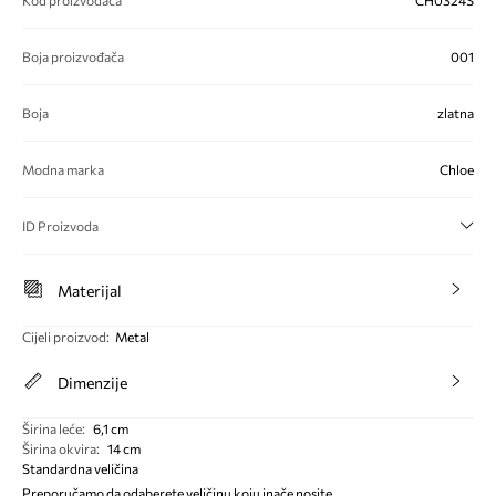
Kod proizvođača
CH0324S
Boja proizvođača
001
Boja
zlatna
Modna marka
Chloe
ID Proizvoda
Materijal
Cijeli proizvod
:
Metal
Dimenzije
Širina leće
:
6,1 cm
Širina okvira
:
14 cm
Standardna veličina
Preporučamo da odaberete veličinu koju inače nosite.