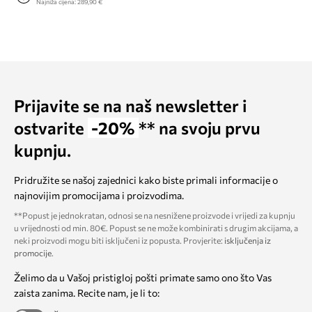
Najniža cijena:
289,90 €
Prijavite se na naš newsletter i
ostvarite
-20%
** na svoju prvu
kupnju.
Pridružite se našoj zajednici kako biste primali informacije o
najnovijim promocijama i proizvodima.
**Popust je jednokratan, odnosi se na nesnižene proizvode i vrijedi za kupnju
u vrijednosti od min. 80€. Popust se ne može kombinirati s drugim akcijama, a
neki proizvodi mogu biti isključeni iz popusta. Provjerite:
isključenja iz
promocije
.
Želimo da u Vašoj pristigloj pošti primate samo ono što Vas
zaista zanima. Recite nam, je li to: