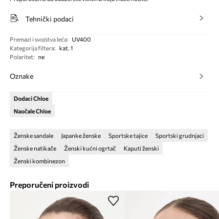
Tehnički podaci
Premazi i svojstva leća
:
UV400
Kategorija filtera
:
kat. 1
Polaritet
:
ne
Oznake
Dodaci Chloe
Naočale Chloe
Ženske sandale
Japanke ženske
Sportske tajice
Sportski grudnjaci
Ženske natikače
Ženski kućni ogrtač
Kaputi ženski
Ženski kombinezon
Preporučeni proizvodi