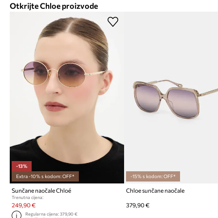
Otkrijte Chloe proizvode
-13%
Extra -10% s kodom: OFF*
-15% s kodom: OFF*
Sunčane naočale Chloé
Chloe sunčane naočale
Trenutna cijena:
249,90 €
379,90 €
Regularna cijena:
379,90 €