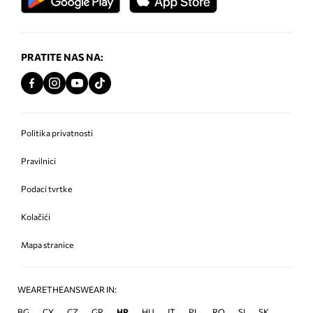
PRATITE NAS NA:
Politika privatnosti
Pravilnici
Podaci tvrtke
Kolačići
Mapa stranice
WEARETHEANSWEAR IN:
BG
CY
CZ
GR
HR
HU
IT
PL
RO
SI
SK