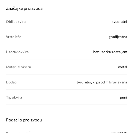
Značajke proizvoda
Oblik okvira
kvadratni
Vrsta leće
gradijentna
Uzorak okvira
bez uzorka s detaljem
Materijal okvira
metal
Dodaci
tvrdi etui, krpa od mikrovlakana
Tip okvira
puni
Podaci o proizvodu