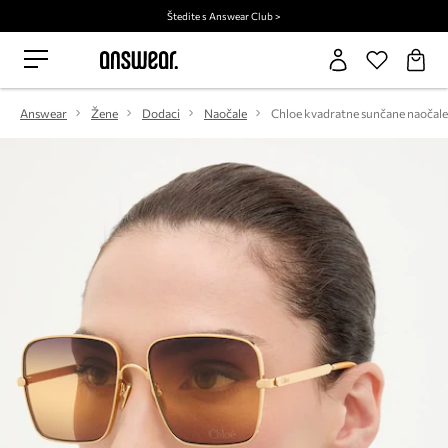
Štedite s Answear Club >
Answear
Žene
Dodaci
Naočale