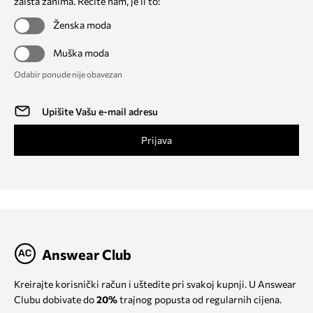
zaista zanima. Recite nam, je li to:
Ženska moda
Muška moda
Odabir ponude nije obavezan
Prijava
Answear Club
Kreirajte korisnički račun i uštedite pri svakoj kupnji. U Answear
Clubu dobivate do
20%
trajnog popusta od regularnih cijena.