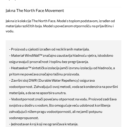
Jakna The North Face Movement
Jakna iz kolekcije The North Face. Model s toplom podstavom, izrađen od
materijala različitih boja. Model s povećanom otpornošću na prljavštinu i
vodu.
- Proizvod u cjelosti izrađen od recikliranih materijala.
- Materiał WindWall™ značajno zaustavlja hladnoću vjetra, istodobno
osiguravajući prozračnost i toplinu bez pregrijavanja.
- Heatseeker™ sintetička izolacija jamči izvrsnu izolaciju od hladnoće, a
pritom ne povećava značajno težinu proizvoda.
- Završni sloj DWR (Durable Water Repellency) osigurava
vodootpornost. Zahvaljujući ovoj metodi, voda se kondenzira na površini
materijala, a da se ne apsorbira unutra.
- Vodootpornost znači povećanu otpornost na vodu. Proizvod zadržava
svojstva u dodiru s vodom, što omogućuje veću udobnost korištenja
zahvaljujući nižem pragu vodootpornosti, ali ne jamči potpunu
vodonepropusnost.
- Jednostavan kroj koji ne ograničava kretanje.