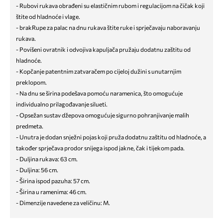
- Rubovi rukava obrađeni su elastičnim rubom i regulacijom na čičak koji
štite od hladnoće i vlage.
- brakRupe za palac na dnu rukava štite ruke i sprječavaju naboravanju
rukava.
- Povišeni ovratnik i odvojiva kapuljača pružaju dodatnu zaštitu od
hladnoće.
- Kopčanje patentnim zatvaračem po cijeloj dužini s unutarnjim
preklopom.
- Na dnu se širina podešava pomoću naramenica, što omogućuje
individualno prilagođavanje silueti.
- Opsežan sustav džepova omogućuje sigurno pohranjivanje malih
predmeta.
- Unutra je dodan snježni pojas koji pruža dodatnu zaštitu od hladnoće, a
također sprječava prodor snijega ispod jakne, čak i tijekom pada.
- Duljina rukava: 63 cm.
- Duljina: 56 cm.
- Širina ispod pazuha: 57 cm.
- Širina u ramenima: 46 cm.
- Dimenzije navedene za veličinu: M.