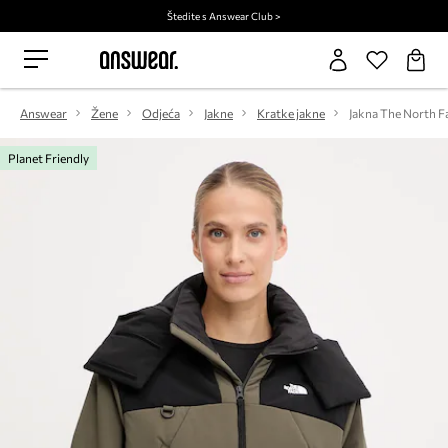
Štedite s Answear Club >
Answear
Žene
Odjeća
Jakne
Kratke jakne
Jakna The North 
Planet Friendly