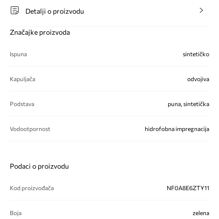
Detalji o proizvodu
Značajke proizvoda
Ispuna
sintetičko
Kapuljača
odvojiva
Podstava
puna, sintetička
Vodootpornost
hidrofobna impregnacija
Podaci o proizvodu
Kod proizvođača
NF0A8E6ZTY11
Boja
zelena