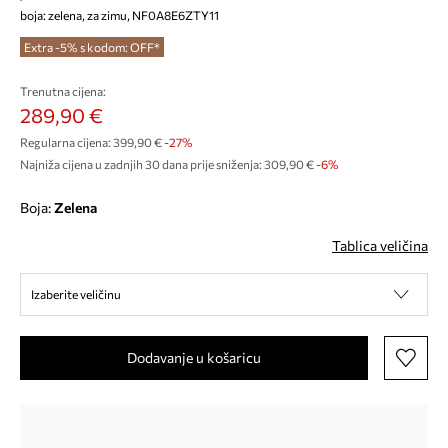
boja: zelena, za zimu, NF0A8E6ZTY11
Extra -5% s kodom: OFF*
Trenutna cijena:
289,90 €
Regularna cijena:
399,90 €
-27%
Najniža cijena u zadnjih 30 dana prije sniženja:
309,90 €
 -6%
Boja:
zelena
Tablica veličina
Izaberite veličinu
Dodavanje u košaricu