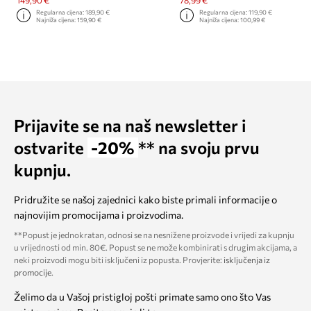
Regularna cijena:
189,90 €
Regularna cijena:
119,90 €
Najniža cijena:
159,90 €
Najniža cijena:
100,99 €
Prijavite se na naš newsletter i
ostvarite
-20%
** na svoju prvu
kupnju.
Pridružite se našoj zajednici kako biste primali informacije o
najnovijim promocijama i proizvodima.
**Popust je jednokratan, odnosi se na nesnižene proizvode i vrijedi za kupnju
u vrijednosti od min. 80€. Popust se ne može kombinirati s drugim akcijama, a
neki proizvodi mogu biti isključeni iz popusta. Provjerite:
isključenja iz
promocije
.
Želimo da u Vašoj pristigloj pošti primate samo ono što Vas