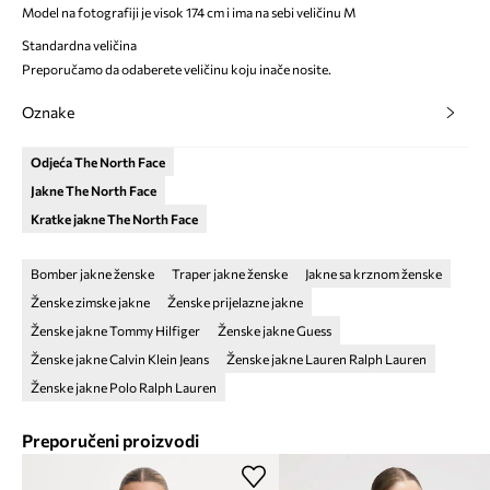
Model na fotografiji je visok 174 cm i ima na sebi veličinu M
Standardna veličina
Preporučamo da odaberete veličinu koju inače nosite.
Oznake
Odjeća The North Face
Jakne The North Face
Kratke jakne The North Face
Bomber jakne ženske
Traper jakne ženske
Jakne sa krznom ženske
Ženske zimske jakne
Ženske prijelazne jakne
Ženske jakne Tommy Hilfiger
Ženske jakne Guess
Ženske jakne Calvin Klein Jeans
Ženske jakne Lauren Ralph Lauren
Ženske jakne Polo Ralph Lauren
Preporučeni proizvodi