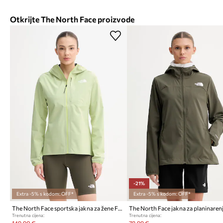
Otkrijte The North Face proizvode
-21%
Extra -5% s kodom: OFF*
Extra -5% s kodom: OFF*
The North Face sportska jakna za žene FONTANALES
Trenutna cijena:
Trenutna cijena:
149,90 €
78,99 €