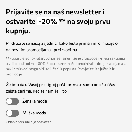
Prijavite se na naš newsletter i
ostvarite
-20%
** na svoju prvu
kupnju.
Pridružite se našoj zajednici kako biste primali informacije o
najnovijim promocijama i proizvodima.
**Popust je jednokratan, odnosi se na nesnižene proizvode i vrijedi za kupnju
u vrijednosti od min. 80€. Popust se ne može kombinirati s drugim akcijama, a
neki proizvodi mogu biti isključeni iz popusta. Provjerite:
isključenja iz
promocije
.
Želimo da u Vašoj pristigloj pošti primate samo ono što Vas
zaista zanima. Recite nam, je li to:
Ženska moda
Muška moda
Odabir ponude nije obavezan