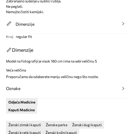
Zabranjeno sušenje u sušilici rublja.
Ne peglati.
Nemojte čistiti kemijski.
Dimenzije
Kroj
:
regular fit
Dimenzije
Model na fotografiji je visok 180 cm i ima na sebi veličinu S
Veća veličina
Preporučamo da odaberete manju veličinu nego što nosite.
Oznake
Odjeća Medicine
Kaputi Medicine
Ženski zimski kaputi
Ženske parke
Ženski dugi kaputi
Ženski kratki kaputi
Ženski kožni kaputi