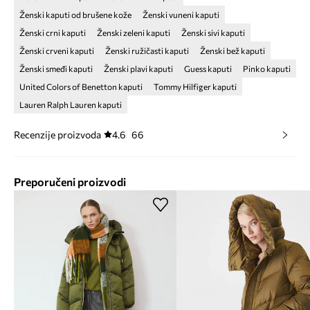
Ženski kaputi od brušene kože
Ženski vuneni kaputi
Ženski crni kaputi
Ženski zeleni kaputi
Ženski sivi kaputi
Ženski crveni kaputi
Ženski ružičasti kaputi
Ženski bež kaputi
Ženski smeđi kaputi
Ženski plavi kaputi
Guess kaputi
Pinko kaputi
United Colors of Benetton kaputi
Tommy Hilfiger kaputi
Lauren Ralph Lauren kaputi
Recenzije proizvoda
4.6
66
Preporučeni proizvodi