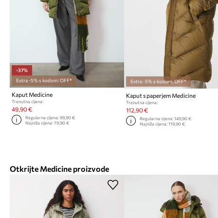
-37%
Extra -5% s kodom: OFF*
Extra -5% s kodom: OFF*
Kaput Medicine
Kaput s paperjem Medicine
Trenutna cijena:
Trenutna cijena:
49,90 €
112,90 €
Regularna cijena:
99,90 €
Regularna cijena:
149,90 €
Najniža cijena:
79,90 €
Najniža cijena:
119,90 €
Otkrijte Medicine proizvode