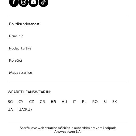
Politika privatnosti
Pravilnici
Podaci tvrtke
Kolačići
Mapa stranice
WEARETHEANSWEAR IN:
BG
CY
CZ
GR
HR
HU
IT
PL
RO
SI
SK
UA
UA(RU)
Sadržaj ove web stranice zaštićen je autorskim pravom i pripada
Answear.com S.A.