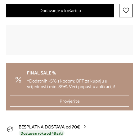
Dodavanje u košaricu
FINAL SALE %
*Dodatnih -5% s kodom: OFF za kupnju u
vrijednosti min. 89€. Veći popust u aplikaciji!
Provjerite
BESPLATNA DOSTAVA od
70€
Dostava u roku od 48 sati