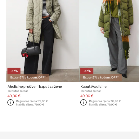
-37%
-37%
Extra -5% s kodom: OFF*
Extra -5% s kodom: OFF*
Medicine prošiveni kaput za žene
Kaput Medicine
Trenutna cijena:
Trenutna cijena:
49,90 €
49,90 €
Regularna cijena:
79,90 €
Regularna cijena:
99,90 €
Najniža cijena:
79,90 €
Najniža cijena:
79,90 €