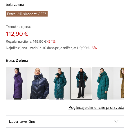
boja: zelena
Extra -5% s kodom: OFF*
Trenutna cijena:
112,90 €
Regularna cijena:
149,90 €
-24%
Najniža cijena u zadnjih 30 dana prije sniženja:
119,90 €
 -5%
Boja:
zelena
Pogledaje dimenzije proizvoda
Izaberite veličinu