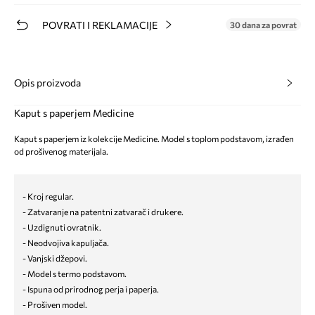
POVRATI I REKLAMACIJE
30 dana za povrat
Opis proizvoda
Kaput s paperjem Medicine
Kaput s paperjem iz kolekcije Medicine. Model s toplom podstavom, izrađen
od prošivenog materijala.
- Kroj regular.
- Zatvaranje na patentni zatvarač i drukere.
- Uzdignuti ovratnik.
- Neodvojiva kapuljača.
- Vanjski džepovi.
- Model s termo podstavom.
- Ispuna od prirodnog perja i paperja.
- Prošiven model.