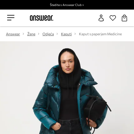
Štedite s Answear Club >
Answear
Žene
Odjeća
Kaputi
Kaput s paperjem Medicine