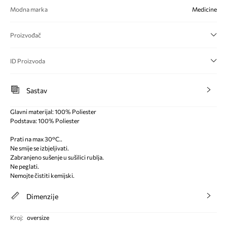
Modna marka
Medicine
Proizvođač
ID Proizvoda
Sastav
Glavni materijal: 100% Poliester
Podstava: 100% Poliester
Prati na max 30°C..
Ne smije se izbjeljivati.
Zabranjeno sušenje u sušilici rublja.
Ne peglati.
Nemojte čistiti kemijski.
Dimenzije
Kroj
:
oversize