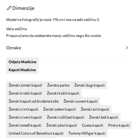
Dimenzije
Model na fotografiji je visok 179 cm i ima na sebi veličinu S
Veća veličina
Preporučamo da odaberete manju veličinu nego što nosite.
Oznake
Odjeća Medicine
Kaputi Medicine
Ženski zimski kaputi
Ženske parke
Ženski dugi kaputi
Ženski kratki kaputi
Ženski kožni kaputi
Ženski kaputi od brušene kože
Ženski vuneni kaputi
Ženski crni kaputi
Ženski zeleni kaputi
Ženski sivi kaputi
Ženski crveni kaputi
Ženski ružičasti kaputi
Ženski bež kaputi
Ženski smeđi kaputi
Ženski plavi kaputi
Guess kaputi
Pinko kaputi
United Colors of Benetton kaputi
Tommy Hilfiger kaputi