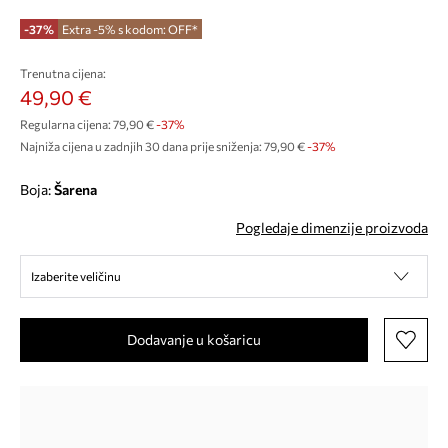
-37%
Extra -5% s kodom: OFF*
Trenutna cijena:
49,90 €
Regularna cijena:
79,90 €
-37%
Najniža cijena u zadnjih 30 dana prije sniženja:
79,90 €
 -37%
Boja:
šarena
Pogledaje dimenzije proizvoda
Izaberite veličinu
Dodavanje u košaricu