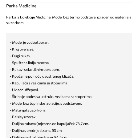
Parka Medicine
Parka iz kolekcije Medicine. Model bez termo podstave, izrađen od materijala
s uzorkom.
- Model je vodootporan.
- Kroj oversize.
- Dugi rukav.
- Spuštena linija ramena.
- Rukavi s elastičnim obrubom.
- Kopčanje pomoću dvostranog klizača.
- Kapuljača s vezicama sa stoperima
- Uvlačni džepovi.
- Širina je podesiva u struku vezicama sa stoperima.
- Model bez toplinske izolacije, s podstavom.
- Materijal s uzorkom.
- Paisley uzorak.
- Duljina rukava (mjereno od kapuljače): 73,7 cm.
- Duljina s prednje strane: 93 cm.
- Duljina sa stražnje strane: 94,5 cm.