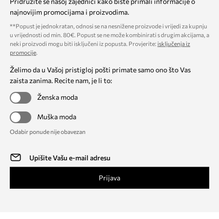
Pridružite se našoj zajednici kako biste primali informacije o
najnovijim promocijama i proizvodima.
**Popust je jednokratan, odnosi se na nesnižene proizvode i vrijedi za kupnju
u vrijednosti od min. 80€. Popust se ne može kombinirati s drugim akcijama, a
neki proizvodi mogu biti isključeni iz popusta. Provjerite:
isključenja iz
promocije
.
Želimo da u Vašoj pristigloj pošti primate samo ono što Vas
zaista zanima. Recite nam, je li to:
Ženska moda
Muška moda
Odabir ponude nije obavezan
Prijava