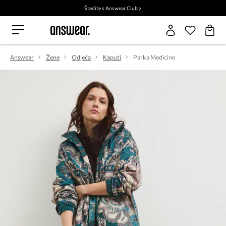
Štedite s Answear Club >
Answear
Žene
Odjeća
Kaputi
Parka Medicine