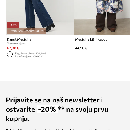
-42%
Extra -5% s kodom: OFF*
Kaput Medicine
Medicine kišni kaput
Trenutna cijena:
62,90 €
44,90 €
Regularna cijena:
109,90 €
Najniža cijena:
109,90 €
Prijavite se na naš newsletter i
ostvarite
-20%
** na svoju prvu
kupnju.