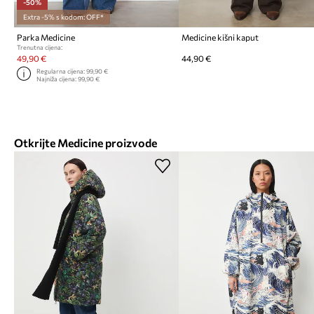
-50%
Extra -5% s kodom: OFF*
Parka Medicine
Medicine kišni kaput
Trenutna cijena:
49,90 €
44,90 €
Regularna cijena:
99,90 €
Najniža cijena:
99,90 €
Otkrijte Medicine proizvode