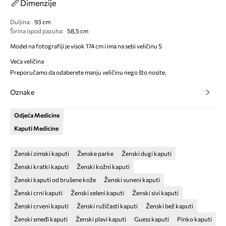
Dimenzije
Duljina
:
93 cm
Širina ispod pazuha
:
58,5 cm
Model na fotografiji je visok 174 cm i ima na sebi veličinu S
Veća veličina
Preporučamo da odaberete manju veličinu nego što nosite.
Oznake
Odjeća Medicine
Kaputi Medicine
Ženski zimski kaputi
Ženske parke
Ženski dugi kaputi
Ženski kratki kaputi
Ženski kožni kaputi
Ženski kaputi od brušene kože
Ženski vuneni kaputi
Ženski crni kaputi
Ženski zeleni kaputi
Ženski sivi kaputi
Ženski crveni kaputi
Ženski ružičasti kaputi
Ženski bež kaputi
Ženski smeđi kaputi
Ženski plavi kaputi
Guess kaputi
Pinko kaputi