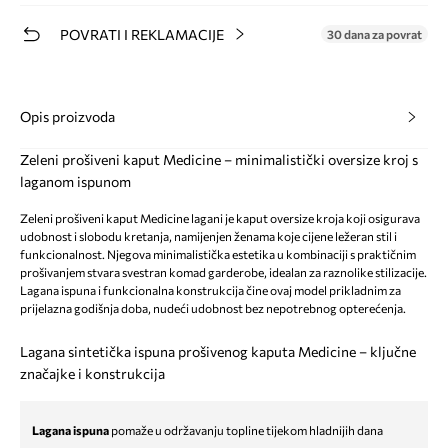
POVRATI I REKLAMACIJE
30 dana za povrat
Opis proizvoda
Zeleni prošiveni kaput Medicine – minimalistički oversize kroj s
laganom ispunom
Zeleni prošiveni kaput Medicine lagani je kaput oversize kroja koji osigurava
udobnost i slobodu kretanja, namijenjen ženama koje cijene ležeran stil i
funkcionalnost. Njegova minimalistička estetika u kombinaciji s praktičnim
prošivanjem stvara svestran komad garderobe, idealan za raznolike stilizacije.
Lagana ispuna i funkcionalna konstrukcija čine ovaj model prikladnim za
prijelazna godišnja doba, nudeći udobnost bez nepotrebnog opterećenja.
Lagana sintetička ispuna prošivenog kaputa Medicine – ključne
značajke i konstrukcija
Lagana ispuna
pomaže u održavanju topline tijekom hladnijih dana