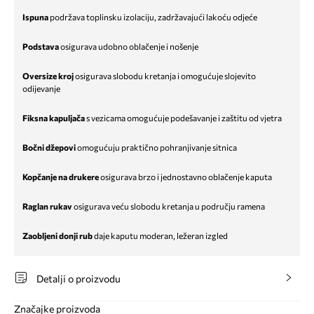
Ispuna
podržava toplinsku izolaciju, zadržavajući lakoću odjeće
Podstava
osigurava udobno oblačenje i nošenje
Oversize kroj
osigurava slobodu kretanja i omogućuje slojevito
odijevanje
Fiksna kapuljača
s vezicama omogućuje podešavanje i zaštitu od vjetra
Bočni džepovi
omogućuju praktično pohranjivanje sitnica
Kopčanje na drukere
osigurava brzo i jednostavno oblačenje kaputa
Raglan rukav
osigurava veću slobodu kretanja u području ramena
Zaobljeni donji rub
daje kaputu moderan, ležeran izgled
Detalji o proizvodu
Značajke proizvoda