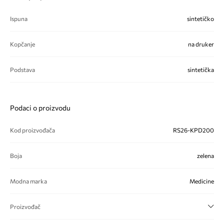
Ispuna
sintetičko
Kopčanje
na druker
Podstava
sintetička
Podaci o proizvodu
Kod proizvođača
RS26-KPD200
Boja
zelena
Modna marka
Medicine
Proizvođač