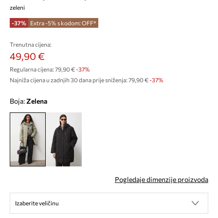
zeleni
-37%
Extra -5% s kodom: OFF*
Trenutna cijena:
49,90 €
Regularna cijena:
79,90 €
-37%
Najniža cijena u zadnjih 30 dana prije sniženja:
79,90 €
 -37%
Boja:
zelena
Pogledaje dimenzije proizvoda
Izaberite veličinu