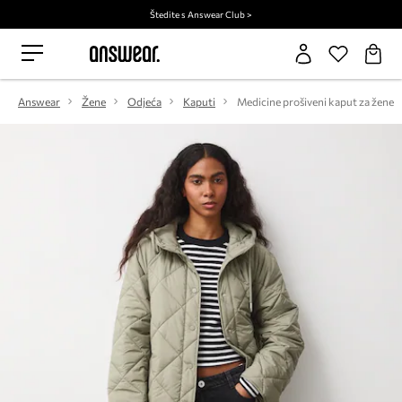
Štedite s Answear Club >
Answear
Žene
Odjeća
Kaputi
Medicine prošiveni kaput za žene