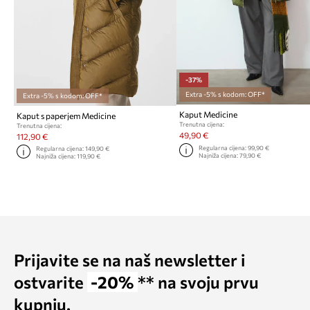
-37%
Extra -5% s kodom: OFF*
Extra -5% s kodom: OFF*
Kaput Medicine
Kaput s paperjem Medicine
Trenutna cijena:
Trenutna cijena:
49,90 €
112,90 €
Regularna cijena:
99,90 €
Regularna cijena:
149,90 €
Najniža cijena:
79,90 €
Najniža cijena:
119,90 €
Prijavite se na naš newsletter i
ostvarite
-20%
** na svoju prvu
kupnju.