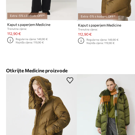
Extra -5% s kodom: OFF*
Extra -5% s kodom: OFF*
Kaput s paperjem Medicine
Kaput s paperjem Medicine
Trenutna cijena:
Trenutna cijena:
112,90 €
112,90 €
Regularna cijena:
149,90 €
Regularna cijena:
149,90 €
Najniža cijena:
119,90 €
Najniža cijena:
119,90 €
Otkrijte Medicine proizvode