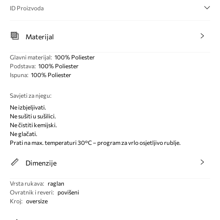
ID Proizvoda
Materijal
Glavni materijal
:
100% Poliester
Podstava
:
100% Poliester
Ispuna
:
100% Poliester
Savjeti za njegu
:
Ne izbjeljivati.
Ne sušiti u sušilici.
Ne čistiti kemijski.
Ne glačati.
Prati na max. temperaturi 30°C – program za vrlo osjetljivo rublje.
Dimenzije
Vrsta rukava
:
raglan
Ovratnik i reveri
:
povišeni
Kroj
:
oversize