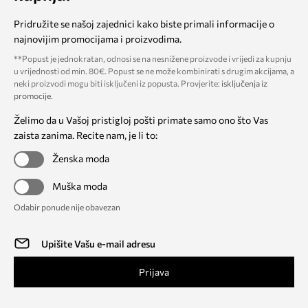
Pridružite se našoj zajednici kako biste primali informacije o
najnovijim promocijama i proizvodima.
**Popust je jednokratan, odnosi se na nesnižene proizvode i vrijedi za kupnju
u vrijednosti od min. 80€. Popust se ne može kombinirati s drugim akcijama, a
neki proizvodi mogu biti isključeni iz popusta. Provjerite:
isključenja iz
promocije
.
Želimo da u Vašoj pristigloj pošti primate samo ono što Vas
zaista zanima. Recite nam, je li to:
Ženska moda
Muška moda
Odabir ponude nije obavezan
Prijava