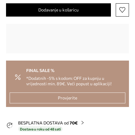
Dodavanje u košaricu
FINAL SALE %
*Dodatnih -5% s kodom: OFF za kupnju u
vrijednosti min. 89€. Veći popust u aplikaciji!
Provjerite
BESPLATNA DOSTAVA od
70€
Dostava u roku od 48 sati