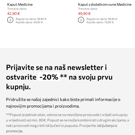
Kaput Medicine
Kaput s dodatkom vune Medicine
Trenutna cijena:
Trenutna cijena:
42,90 €
49,90 €
Regularna cijena:
99,90 €
Regularna cijena:
99,90 €
Najniža cijena:
49,90 €
Najniža cijena:
79,90 €
Prijavite se na naš newsletter i
ostvarite
-20%
** na svoju prvu
kupnju.
Pridružite se našoj zajednici kako biste primali informacije o
najnovijim promocijama i proizvodima.
**Popust je jednokratan, odnosi se na nesnižene proizvode i vrijedi za kupnju
u vrijednosti od min. 80€. Popust se ne može kombinirati s drugim akcijama, a
neki proizvodi mogu biti isključeni iz popusta. Provjerite:
isključenja iz
promocije
.