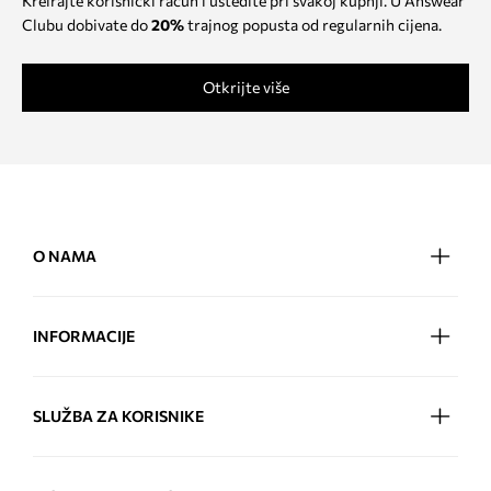
Kreirajte korisnički račun i uštedite pri svakoj kupnji. U Answear
Clubu dobivate do
20%
trajnog popusta od regularnih cijena.
Otkrijte više
O NAMA
INFORMACIJE
SLUŽBA ZA KORISNIKE