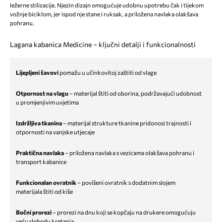
ležerne stilizacije. Njezin dizajn omogućuje udobnu upotrebu čak i tijekom
vožnje biciklom, jer ispod nje stane i ruksak, a priložena navlaka olakšava
pohranu.
Lagana kabanica Medicine – ključni detalji i funkcionalnosti
Lijepljeni šavovi
pomažu u učinkovitoj zaštiti od vlage
Otpornost na vlagu
– materijal štiti od oborina, podržavajući udobnost
u promjenjivim uvjetima
Izdržljiva tkanina
– materijal strukture tkanine pridonosi trajnosti i
otpornosti na vanjske utjecaje
Praktična navlaka
– priložena navlaka s vezicama olakšava pohranu i
transport kabanice
Funkcionalan ovratnik
– povišeni ovratnik s dodatnim slojem
materijala štiti od kiše
Bočni prorezi
– prorezi na dnu koji se kopčaju na drukere omogućuju
veću slobodu kretanja