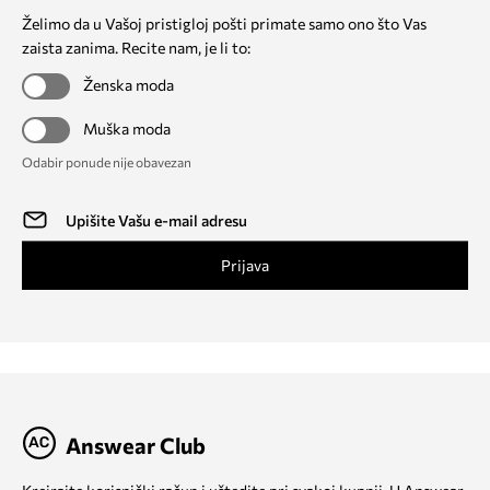
Želimo da u Vašoj pristigloj pošti primate samo ono što Vas
zaista zanima. Recite nam, je li to:
Ženska moda
Muška moda
Odabir ponude nije obavezan
Prijava
Answear Club