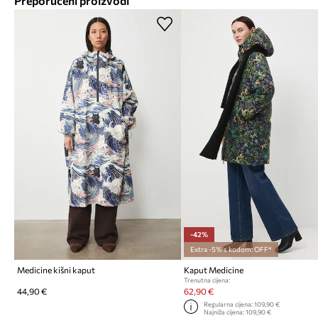
Preporučeni proizvodi
-42%
Extra -5% s kodom: OFF*
Medicine kišni kaput
Kaput Medicine
Trenutna cijena:
44,90 €
62,90 €
Regularna cijena:
109,90 €
Najniža cijena:
109,90 €