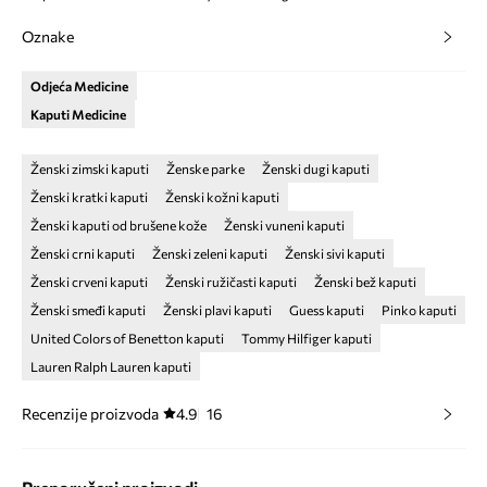
Oznake
Odjeća Medicine
Kaputi Medicine
Ženski zimski kaputi
Ženske parke
Ženski dugi kaputi
Ženski kratki kaputi
Ženski kožni kaputi
Ženski kaputi od brušene kože
Ženski vuneni kaputi
Ženski crni kaputi
Ženski zeleni kaputi
Ženski sivi kaputi
Ženski crveni kaputi
Ženski ružičasti kaputi
Ženski bež kaputi
Ženski smeđi kaputi
Ženski plavi kaputi
Guess kaputi
Pinko kaputi
United Colors of Benetton kaputi
Tommy Hilfiger kaputi
Lauren Ralph Lauren kaputi
Recenzije proizvoda
4.9
16