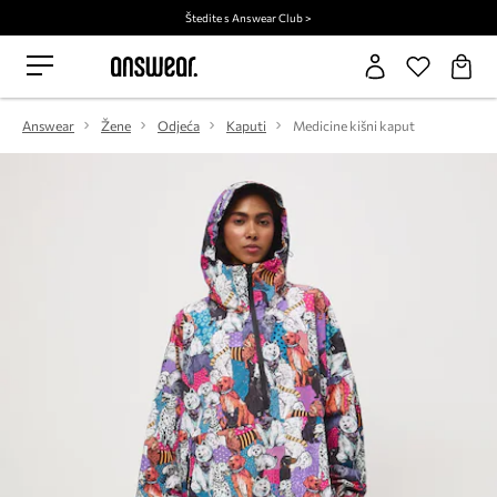
Štedite s Answear Club >
Answear
Žene
Odjeća
Kaputi
Medicine kišni kaput