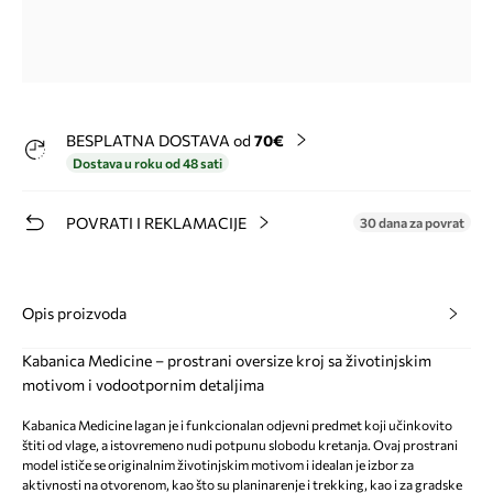
BESPLATNA DOSTAVA od
70€
Dostava u roku od 48 sati
POVRATI I REKLAMACIJE
30 dana za povrat
Opis proizvoda
Kabanica Medicine – prostrani oversize kroj sa životinjskim
motivom i vodootpornim detaljima
Kabanica Medicine lagan je i funkcionalan odjevni predmet koji učinkovito
štiti od vlage, a istovremeno nudi potpunu slobodu kretanja. Ovaj prostrani
model ističe se originalnim životinjskim motivom i idealan je izbor za
aktivnosti na otvorenom, kao što su planinarenje i trekking, kao i za gradske