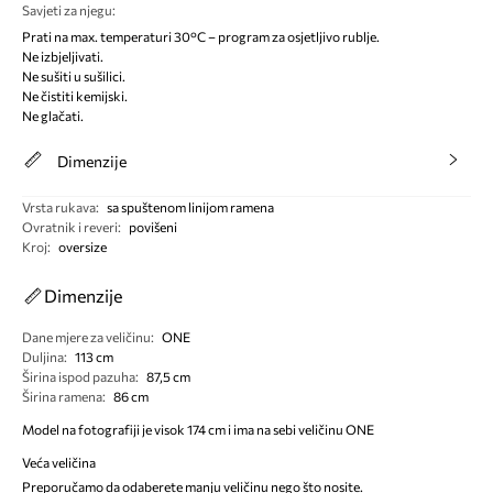
Savjeti za njegu
:
Prati na max. temperaturi 30°C – program za osjetljivo rublje.
Ne izbjeljivati.
Ne sušiti u sušilici.
Ne čistiti kemijski.
Ne glačati.
Dimenzije
Vrsta rukava
:
sa spuštenom linijom ramena
Ovratnik i reveri
:
povišeni
Kroj
:
oversize
Dimenzije
Dane mjere za veličinu
:
ONE
Duljina
:
113 cm
Širina ispod pazuha
:
87,5 cm
Širina ramena
:
86 cm
Model na fotografiji je visok 174 cm i ima na sebi veličinu ONE
Veća veličina
Preporučamo da odaberete manju veličinu nego što nosite.