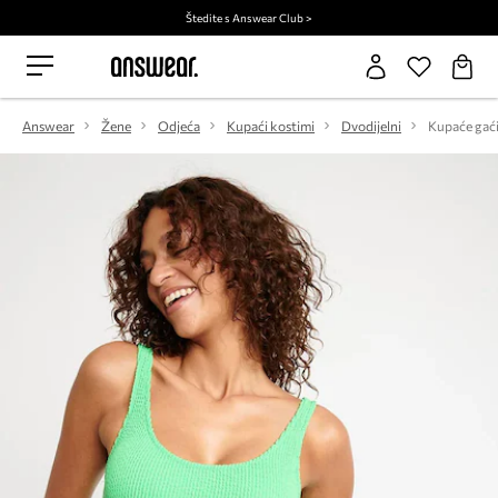
Štedite s Answear Club >
Answear
Žene
Odjeća
Kupaći kostimi
Dvodijelni