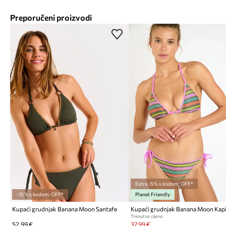
Preporučeni proizvodi
Extra -5% s kodom: OFF*
-15% s kodom: OFF*
Planet Friendly
Kupaći grudnjak Banana Moon Santafe
Kupaći grudnjak Banana Moon Kapi
Trenutna cijena:
52,99 €
37,99 €