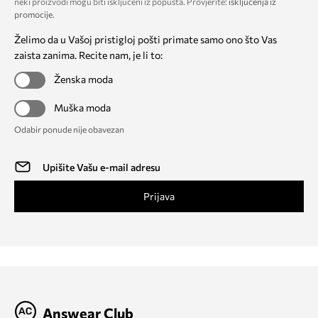
neki proizvodi mogu biti isključeni iz popusta. Provjerite:
isključenja iz
promocije
.
Želimo da u Vašoj pristigloj pošti primate samo ono što Vas
zaista zanima. Recite nam, je li to:
Ženska moda
Muška moda
Odabir ponude nije obavezan
Prijava
Answear Club