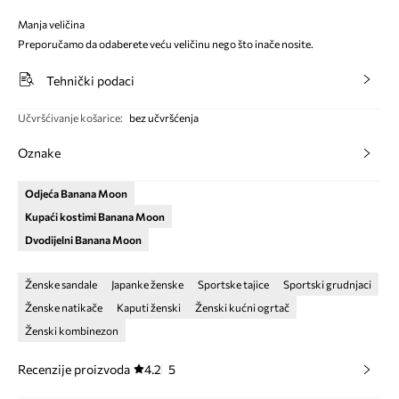
Manja veličina
Preporučamo da odaberete veću veličinu nego što inače nosite.
Tehnički podaci
Učvršćivanje košarice
:
bez učvršćenja
Oznake
Odjeća Banana Moon
Kupaći kostimi Banana Moon
Dvodijelni Banana Moon
Ženske sandale
Japanke ženske
Sportske tajice
Sportski grudnjaci
Ženske natikače
Kaputi ženski
Ženski kućni ogrtač
Ženski kombinezon
Recenzije proizvoda
4.2
5