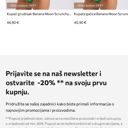
-15% s kodom: OFF*
-15% s kodom: OFF*
Kupaći grudnjak Banana Moon Scrunchymix
44,90 €
40,90 €
Prijavite se na naš newsletter i
ostvarite
-20%
** na svoju prvu
kupnju.
Pridružite se našoj zajednici kako biste primali informacije o
najnovijim promocijama i proizvodima.
**Popust je jednokratan, odnosi se na nesnižene proizvode i vrijedi za kupnju
u vrijednosti od min. 80€. Popust se ne može kombinirati s drugim akcijama, a