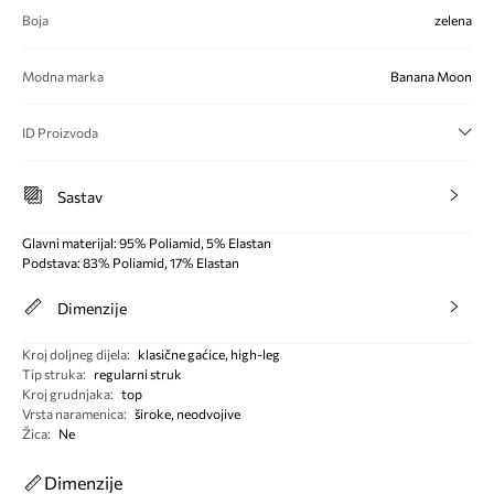
Boja
zelena
Modna marka
Banana Moon
ID Proizvoda
Sastav
Glavni materijal: 95% Poliamid, 5% Elastan
Podstava: 83% Poliamid, 17% Elastan
Dimenzije
Kroj doljneg dijela
:
klasične gaćice, high-leg
Tip struka
:
regularni struk
Kroj grudnjaka
:
top
Vrsta naramenica
:
široke, neodvojive
Žica
:
Ne
Dimenzije