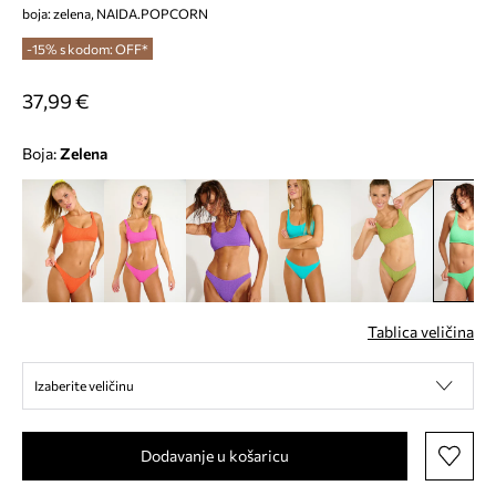
boja: zelena, NAIDA.POPCORN
-15% s kodom: OFF*
37,99 €
Boja:
zelena
Tablica veličina
Izaberite veličinu
Dodavanje u košaricu