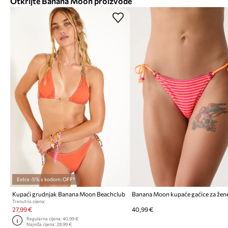
Otkrijte Banana Moon proizvode
Extra -5% s kodom: OFF*
Kupaći grudnjak Banana Moon Beachclub
Trenutna cijena:
27,99 €
40,99 €
Regularna cijena:
40,99 €
Najniža cijena:
28,99 €