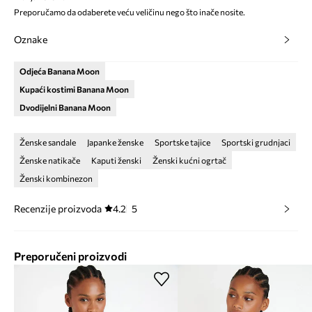
Preporučamo da odaberete veću veličinu nego što inače nosite.
Oznake
Odjeća Banana Moon
Kupaći kostimi Banana Moon
Dvodijelni Banana Moon
Ženske sandale
Japanke ženske
Sportske tajice
Sportski grudnjaci
Ženske natikače
Kaputi ženski
Ženski kućni ogrtač
Ženski kombinezon
Recenzije proizvoda
4.2
5
Preporučeni proizvodi