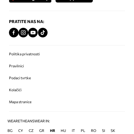
PRATITE NAS NA:
Politika privatnosti
Pravilnici
Podaci tvrtke
Kolačići
Mapa stranice
WEARETHEANSWEAR IN:
BG
CY
CZ
GR
HR
HU
IT
PL
RO
SI
SK