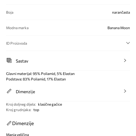
Boja
narančasta
Modna marka
Banana Moon
ID Proizvoda
Sastav
Glavni materijal: 95% Poliamid, 5% Elastan
Podstava: 83% Poliamid, 17% Elastan
Dimenzije
Kroj doljneg dijela
:
klasične gaćice
Kroj grudnjaka
:
top
Dimenzije
Manja veličina