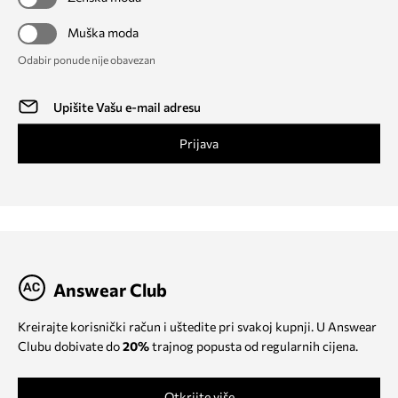
Muška moda
Odabir ponude nije obavezan
Prijava
Answear Club
Kreirajte korisnički račun i uštedite pri svakoj kupnji. U Answear
Clubu dobivate do
20%
trajnog popusta od regularnih cijena.
Otkrijte više