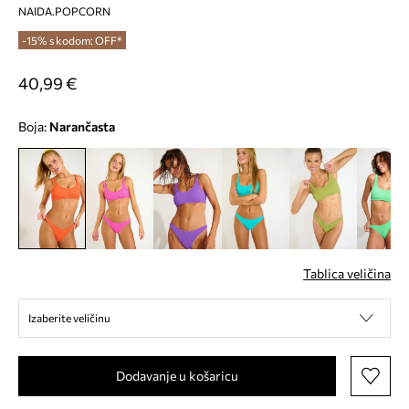
NAIDA.POPCORN
-15% s kodom: OFF*
40,99 €
Boja:
narančasta
Tablica veličina
Izaberite veličinu
Dodavanje u košaricu