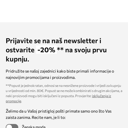
Prijavite se na naš newsletter i
ostvarite
-20%
** na svoju prvu
kupnju.
Pridružite se našoj zajednici kako biste primali informacije o
najnovijim promocijama i proizvodima.
**Popust je jednokratan, odnosi se na nesnižene proizvode i vrijedi za kupnju
u vrijednosti od min. 80€. Popust se ne može kombinirati s drugim akcijama, a
neki proizvodi mogu biti isključeni iz popusta. Provjerite:
isključenja iz
promocije
.
Želimo da u Vašoj pristigloj pošti primate samo ono što Vas
zaista zanima. Recite nam, je li to:
Ženska moda