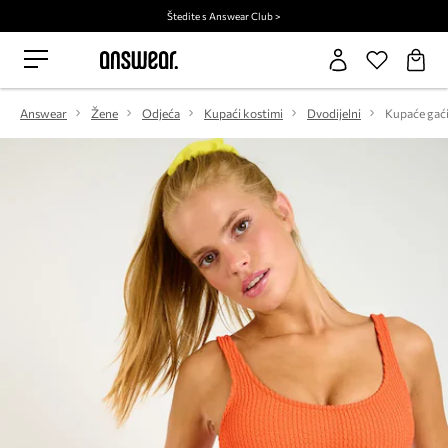
Štedite s Answear Club >
Answear
Žene
Odjeća
Kupaći kostimi
Dvodijelni