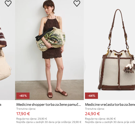
Proizvođač
i estetski izgled
ID Proizvoda
i lakoću uklapanja u
 u organizaciji
-40%
-44%
a
Medicine shopper torba za žene pamučna
Medicine vrećasta torba za žen
Trenutna cijena:
Trenutna cijena:
17,90 €
24,90 €
Regularna cijena:
29,90 €
Regularna cijena:
44,90 €
Najniža cijena u zadnjih 30 dana prije sniženja:
29,90 €
Najniža cijena u zadnjih 30 dana prije sniž