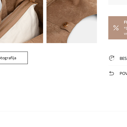
F
*
v
otografija
BES
POV