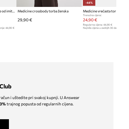
-44%
Medicine Shopper torba za žene od imitacije kože
Medicine crossbody torba ženska
Medicine vrećasta torba za že
Trenutna cijena:
29,90 €
24,90 €
Regularna cijena:
44,90 €
enja:
44,90 €
Najniža cijena u zadnjih 30 dana prije sn
Club
 račun i uštedite pri svakoj kupnji. U Answear
0%
trajnog popusta od regularnih cijena.