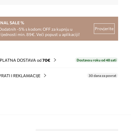
INAL SALE %
Provjerite
Dodatnih -5% s kodom: OFF za kupnju u
rijednosti min. 89€. Veći popust u aplikaciji!
PLATNA DOSTAVA od
70€
Dostava u roku od 48 sati
RATI I REKLAMACIJE
30 dana za povrat