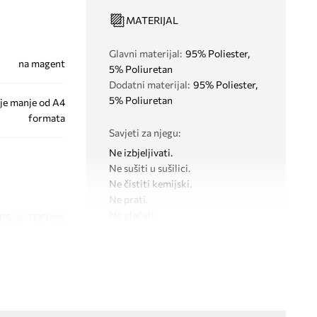
MATERIJAL
Glavni materijal
:
95% Poliester,
na magent
5% Poliuretan
Dodatni materijal
:
95% Poliester,
5% Poliuretan
je manje od A4
formata
Savjeti za njegu
:
Ne izbjeljivati.
Ne sušiti u sušilici.
Ne čistiti kemijski.
Ne prati.
Ne glačati.
RS26-TOD703
bež
DIMENZIJE
Medicine
Duljina ručki
:
60 cm
Dubina
:
17 cm