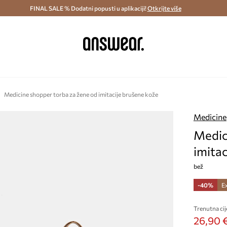
ostava i povrat (od 70€) >
FINAL SALE % Dodatni popusti u aplikaciji!
Dostava u roku 48 sati >
Otkrijte više
Štedite s 
Medicine shopper torba za žene od imitacije brušene kože
Medicine
Medic
imitac
bež
-40%
E
Trenutna cij
26,90 