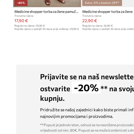
-40%
Extra -5% s kodom: OFF*
Medicine shopper torba za žene pamučna
Medicine shopper torba za žene
Trenutna cijena:
Trenutna cijena:
17,90 €
22,90 €
Regularna cijena:
29,90 €
Regularna cijena:
34,90 €
Najniža cijena u zadnjih 30 dana prije sniženja:
29,90 €
Najniža cijena u zadnjih 30 dana prije snižen
Prijavite se na naš newslette
-20%
ostvarite
** na svoj
kupnju.
Pridružite se našoj zajednici kako biste primali in
najnovijim promocijama i proizvodima.
**Popust je jednokratan, odnosi se na nesnižene proizvode i
vrijednosti od min. 80€. Popust se ne može kombinirati s dr