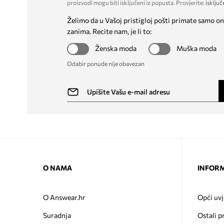
proizvodi mogu biti isključeni iz popusta. Provjerite:
isključ
Želimo da u Vašoj pristigloj pošti primate samo on
zanima. Recite nam, je li to:
Ženska moda
Muška moda
Odabir ponude nije obavezan
O NAMA
INFORM
O Answear.hr
Opći uvj
Suradnja
Ostali p