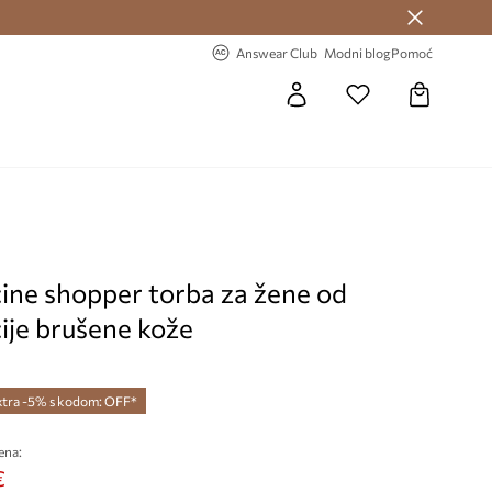
Answear Club >
-20% na prvu narudžbu >
Answear Club
Modni blog
Pomoć
ine shopper torba za žene od
ije brušene kože
xtra -5% s kodom: OFF*
ena:
€