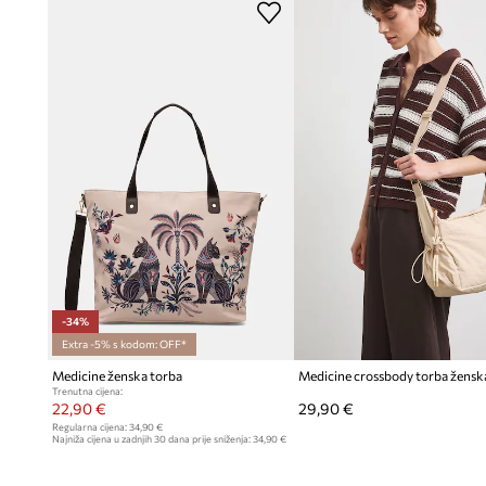
Izrada od imitacije brušene kože
daje torbi ugodnu teksturu 
Glatka tekstura materijala
naglašava minimalistički dizajn 
stilizacije
Duge ručke
omogućuju udobno nošenje na ramenu
Unutarnja, odvojiva torbica s patentnim zatvaračem
pomaže
sitnica i pridonosi njihovoj sigurnosti
-34%
Extra -5% s kodom: OFF*
Medicine ženska torba
Medicine crossbody torba žensk
Trenutna cijena:
22,90 €
29,90 €
Regularna cijena:
34,90 €
Najniža cijena u zadnjih 30 dana prije sniženja:
34,90 €