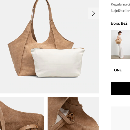
Regularna ci
Najniža cijen
Boja:
bež
ONE