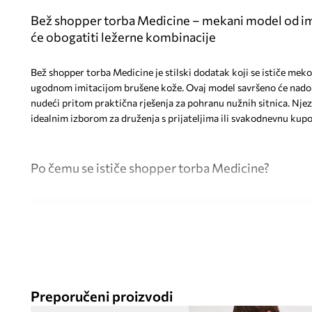
Bež shopper torba Medicine – mekani model od imi
će obogatiti ležerne kombinacije
Bež shopper torba Medicine je stilski dodatak koji se ističe mek
ugodnom imitacijom brušene kože. Ovaj model savršeno će nadop
nudeći pritom praktična rješenja za pohranu nužnih sitnica. Njezi
idealnim izborom za druženja s prijateljima ili svakodnevnu kupo
Po čemu se ističe shopper torba Medicine?
Mekana shopper konstrukcija
pruža udobnost nošenja i pri
Ležerni stil
savršeno nadopunjuje svakodnevne i ležerne od
Glavno kopčanje na magnet
omogućuje brz pristup unutrašn
Preporučeni proizvodi
sadržaj