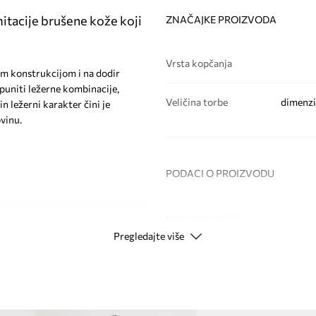
tacije brušene kože koji
ZNAČAJKE PROIZVODA
Vrsta kopčanja
om konstrukcijom i na dodir
uniti ležerne kombinacije,
Veličina torbe
dimenzi
n ležerni karakter čini je
vinu.
PODACI O PROIZVODU
Kod proizvođača
lagođava se sadržaju
Pregledajte više
Boja
jevne kombinacije
josti i osigurava
Modna marka