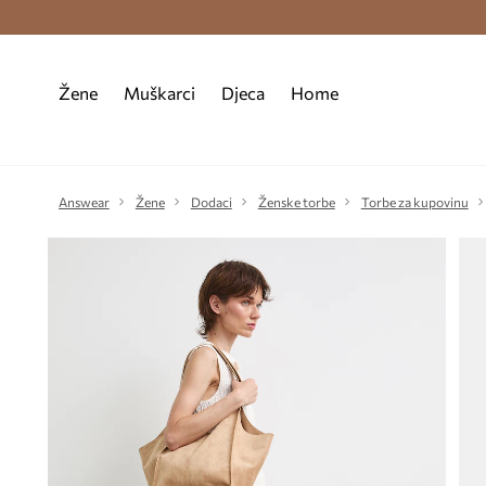
Premium Fashion Benefits >
Besplatna d
Žene
Muškarci
Djeca
Home
Answear
Žene
Dodaci
Ženske torbe
Torbe za kupovinu