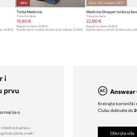
-30%
Extra -5% s kodom: OFF*
Torba Medicine
Trenutna cijena:
Trenutna cijena:
15,90 €
22,90 €
Regularna cijena:
39,90 €
Regularna cijena:
44,90 €
ja:
34,90 €
Najniža cijena u zadnjih 30 dana prije sniženja:
22,90 €
Najniža cijena u zadnjih 30 dana prije sniž
r i
u prvu
Answear 
Kreirajte korisnički
Clubu dobivate do
2
formacije o
 vrijedi za kupnju u
Otkrijte više
ugim akcijama, a neki