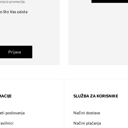
enja iz promocije
.
o što Vas zaista
Prijava
ACIJE
SLUŽBA ZA KORISNIKE
eti poslovanja
Načini dostave
ravilnici
Načini plaćanja