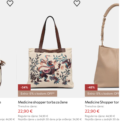
Širina
:
28 cm
Visina
:
29 cm
Model na fotografiji je visok 180
cm i ima na sebi veličinu ONE
TEHNIČKI PODACI
Broj vanjskih džepova s
magnetskim zatvaračem
:
1
-34%
-48%
Extra -5% s kodom: OFF*
Extra -5% s kodom: OFF*
e
Medicine shopper torba za žene
Trenutna cijena:
Trenutna cijena:
22,90 €
22,90 €
Regularna cijena:
34,90 €
Regularna cijena:
44,90 €
enja:
44,90 €
Najniža cijena u zadnjih 30 dana prije sniženja:
34,90 €
Najniža cijena u zadnjih 30 dana prije sn