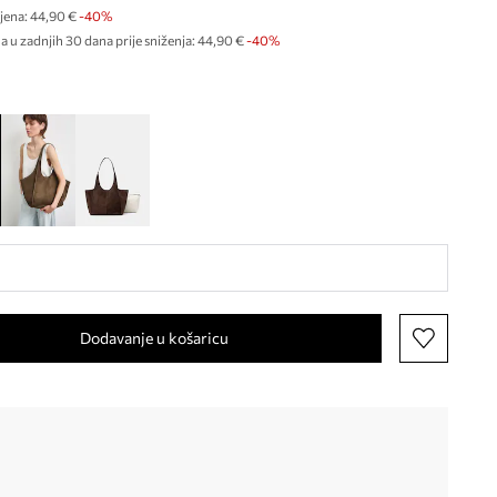
jena:
44,90 €
-40%
a u zadnjih 30 dana prije sniženja:
44,90 €
 -40%
Dodavanje u košaricu