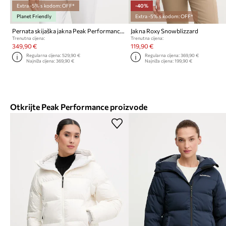
Extra -5% s kodom: OFF*
-40%
Planet Friendly
Extra -5% s kodom: OFF*
Pernata skijaška jakna Peak Performance Glissade
Jakna Roxy Snowblizzard
Trenutna cijena:
Trenutna cijena:
349,90 €
119,90 €
Regularna cijena:
529,90 €
Regularna cijena:
369,90 €
Najniža cijena:
369,90 €
Najniža cijena:
199,90 €
Otkrijte Peak Performance proizvode