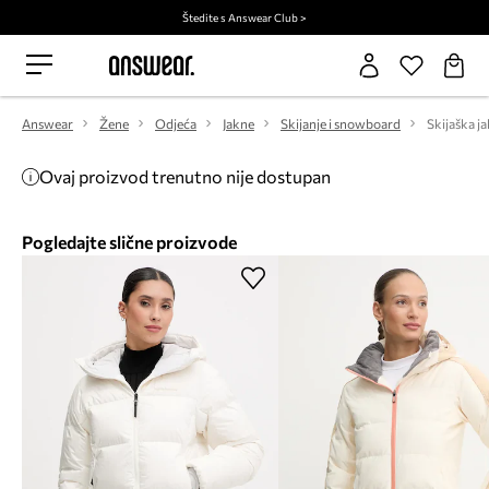
Štedite s Answear Club >
Answear
Žene
Odjeća
Jakne
Skijanje i snowboard
Ovaj proizvod trenutno nije dostupan
Pogledajte slične proizvode