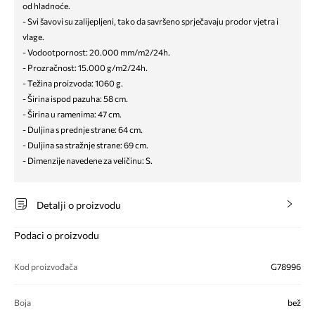
od hladnoće.
- Svi šavovi su zalijepljeni, tako da savršeno sprječavaju prodor vjetra i
vlage.
- Vodootpornost: 20.000 mm/m2/24h.
- Prozračnost: 15.000 g/m2/24h.
- Težina proizvoda: 1060 g.
- Širina ispod pazuha: 58 cm.
- Širina u ramenima: 47 cm.
- Duljina s prednje strane: 64 cm.
- Duljina sa stražnje strane: 69 cm.
- Dimenzije navedene za veličinu: S.
Detalji o proizvodu
Podaci o proizvodu
Kod proizvođača
G78996
Boja
bež