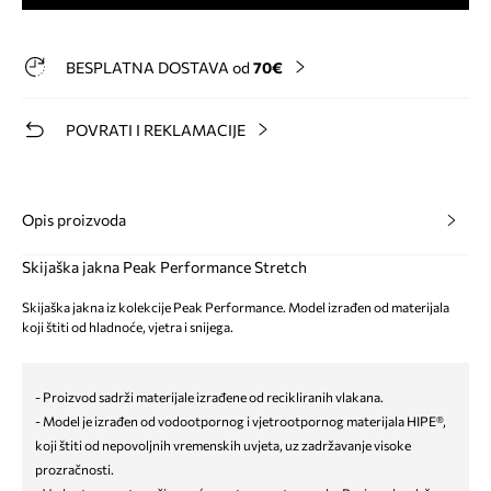
BESPLATNA DOSTAVA od
70€
POVRATI I REKLAMACIJE
Opis proizvoda
Skijaška jakna Peak Performance Stretch
Skijaška jakna iz kolekcije Peak Performance. Model izrađen od materijala
koji štiti od hladnoće, vjetra i snijega.
- Proizvod sadrži materijale izrađene od recikliranih vlakana.
- Model je izrađen od vodootpornog i vjetrootpornog materijala HIPE®,
koji štiti od nepovoljnih vremenskih uvjeta, uz zadržavanje visoke
prozračnosti.