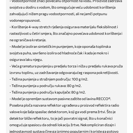
- Vodootpornost znači povećanu otpornost na vodu. Proizvod zadržava
svojstva u dodiru s vodom, što omogućuje veću udobnost korištenja
zahvaljujući nižem pragu vodootpornosti, ali ne jamči potpunu
vodonepropusnost.
- Korištenje 4-way stretch rješenja osigurava materijalu fleksibilnost i
rastezljivost u četiri smjera, što značajno povećava udobnost korištenja i
ne ograničava kretanje.
- Model je izoliran sintetičkim punjenjem, koje oponaša toplinska
svojstva puha, savršeno izolira od hladnoće čak i kada je mokro i
osigurava laku njegu.
- Veća gramatura punjenja u predjelu torza i niža u predjelu rukava pruža
izvrsnu toplinu, uz zadržavanje odgovarajućeg raspona pokretljivosti.
- Težina punjenja u stražnjem području: 100 g/m2.
- Težina punjenja u području rukava: 80 g/m2.
- Težina punjenja u području kapuljače: 80 g/m2.
- Model je opremljen sustavom pasivne zaštite od lavina RECCO®.
Posebna ploča nazvana reflektor ugrađena u proizvod reflektira radio
valove koje šalje spasilac detektorom, koji ga vodi prema žrtvi. Što je
detektor bliže reflektoru, to je jači povratni signal, što u konačnici
omogućuje spasiocu da odredi lokaciju žrtve. Nekompliciran dizajn i
jednostavnost sustava čine ga iznimno popularnim i koriste ga gotovo