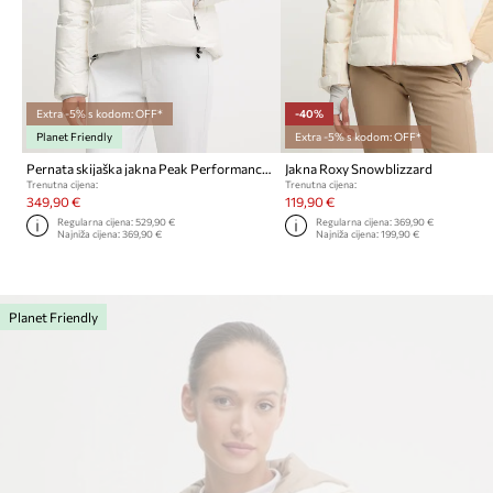
Extra -5% s kodom: OFF*
-40%
Planet Friendly
Extra -5% s kodom: OFF*
Pernata skijaška jakna Peak Performance Glissade
Jakna Roxy Snowblizzard
Trenutna cijena:
Trenutna cijena:
349,90 €
119,90 €
Regularna cijena:
529,90 €
Regularna cijena:
369,90 €
Najniža cijena:
369,90 €
Najniža cijena:
199,90 €
Planet Friendly