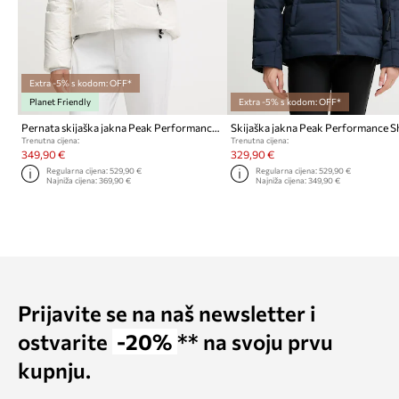
Extra -5% s kodom: OFF*
Planet Friendly
Extra -5% s kodom: OFF*
Pernata skijaška jakna Peak Performance Glissade
Skijaška jakna Peak Performance S
Trenutna cijena:
Trenutna cijena:
349,90 €
329,90 €
Regularna cijena:
529,90 €
Regularna cijena:
529,90 €
Najniža cijena:
369,90 €
Najniža cijena:
349,90 €
Prijavite se na naš newsletter i
ostvarite
-20%
** na svoju prvu
kupnju.