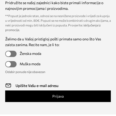
Pridružite se našoj zajednici kako biste primali informacije o
najnovijim promocijama i proizvodima.
**Popust je jednokratan, odnosi se na nesnižene proizvode i vrijedi za kupnju
u vrijednosti od min. 80€. Popust se ne može kombinirati s drugim akcijama, a
neki proizvodi mogu biti isključeni iz popusta. Provjerite:
isključenja iz
promocije
.
Želimo da u Vašoj pristigloj pošti primate samo ono što Vas
zaista zanima. Recite nam, je li to:
Ženska moda
Muška moda
Odabir ponude nije obavezan
Prijava