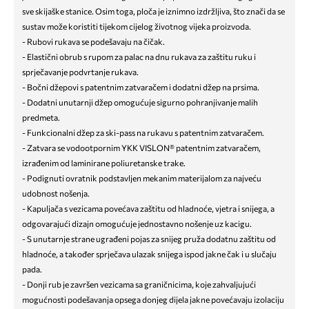
sve skijaške stanice. Osim toga, ploča je iznimno izdržljiva, što znači da se
sustav može koristiti tijekom cijelog životnog vijeka proizvoda.
- Rubovi rukava se podešavaju na čičak.
- Elastični obrub s rupom za palac na dnu rukava za zaštitu ruku i
sprječavanje podvrtanje rukava.
- Bočni džepovi s patentnim zatvaračem i dodatni džep na prsima.
- Dodatni unutarnji džep omogućuje sigurno pohranjivanje malih
predmeta.
- Funkcionalni džep za ski-pass na rukavu s patentnim zatvaračem.
- Zatvara se vodootpornim YKK VISLON® patentnim zatvaračem,
izrađenim od laminirane poliuretanske trake.
- Podignuti ovratnik podstavljen mekanim materijalom za najveću
udobnost nošenja.
- Kapuljača s vezicama povećava zaštitu od hladnoće, vjetra i snijega, a
odgovarajući dizajn omogućuje jednostavno nošenje uz kacigu.
- S unutarnje strane ugrađeni pojas za snijeg pruža dodatnu zaštitu od
hladnoće, a također sprječava ulazak snijega ispod jakne čak i u slučaju
pada.
- Donji rub je završen vezicama sa graničnicima, koje zahvaljujući
mogućnosti podešavanja opsega donjeg dijela jakne povećavaju izolaciju