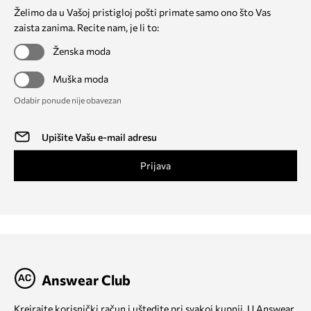
Želimo da u Vašoj pristigloj pošti primate samo ono što Vas
zaista zanima. Recite nam, je li to:
Ženska moda
Muška moda
Odabir ponude nije obavezan
Prijava
Answear Club
Kreirajte korisnički račun i uštedite pri svakoj kupnji. U Answear