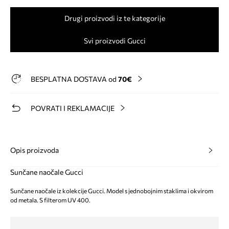
Drugi proizvodi iz te kategorije
Svi proizvodi Gucci
BESPLATNA DOSTAVA od
70€
POVRATI I REKLAMACIJE
Opis proizvoda
Sunčane naočale Gucci
Sunčane naočale iz kolekcije Gucci. Model s jednobojnim staklima i okvirom
od metala. S filterom UV 400.