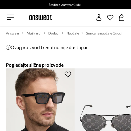
Štedite s Answear Club >
Answear
Muškarci
Dodaci
Naočale
Sunčane naočale Gucci
Ovaj proizvod trenutno nije dostupan
Pogledajte slične proizvode