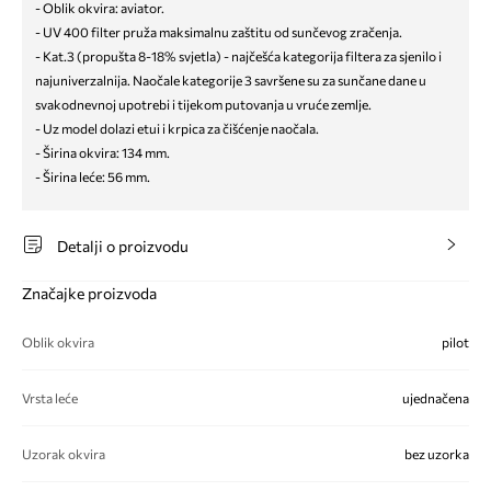
- Oblik okvira: aviator.
- UV 400 filter pruža maksimalnu zaštitu od sunčevog zračenja.
- Kat.3 (propušta 8-18% svjetla) - najčešća kategorija filtera za sjenilo i
najuniverzalnija. Naočale kategorije 3 savršene su za sunčane dane u
svakodnevnoj upotrebi i tijekom putovanja u vruće zemlje.
- Uz model dolazi etui i krpica za čišćenje naočala.
- Širina okvira: 134 mm.
- Širina leće: 56 mm.
Detalji o proizvodu
Značajke proizvoda
Oblik okvira
pilot
Vrsta leće
ujednačena
Uzorak okvira
bez uzorka