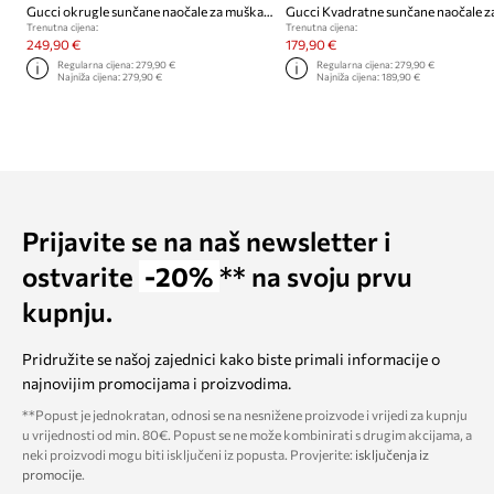
Gucci okrugle sunčane naočale za muškarce
Trenutna cijena:
Trenutna cijena:
249,90 €
179,90 €
Regularna cijena:
279,90 €
Regularna cijena:
279,90 €
Najniža cijena:
279,90 €
Najniža cijena:
189,90 €
Prijavite se na naš newsletter i
ostvarite
-20%
** na svoju prvu
kupnju.
Pridružite se našoj zajednici kako biste primali informacije o
najnovijim promocijama i proizvodima.
**Popust je jednokratan, odnosi se na nesnižene proizvode i vrijedi za kupnju
u vrijednosti od min. 80€. Popust se ne može kombinirati s drugim akcijama, a
neki proizvodi mogu biti isključeni iz popusta. Provjerite:
isključenja iz
promocije
.