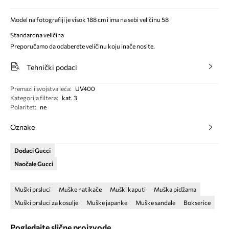
Model na fotografiji je visok 188 cm i ima na sebi veličinu 58
Standardna veličina
Preporučamo da odaberete veličinu koju inače nosite.
Tehnički podaci
Premazi i svojstva leća
:
UV400
Kategorija filtera
:
kat. 3
Polaritet
:
ne
Oznake
Dodaci Gucci
Naočale Gucci
Muški prsluci
Muške natikače
Muški kaputi
Muška pidžama
Muški prsluci za kosulje
Muške japanke
Muške sandale
Bokserice
Pogledajte slične proizvode