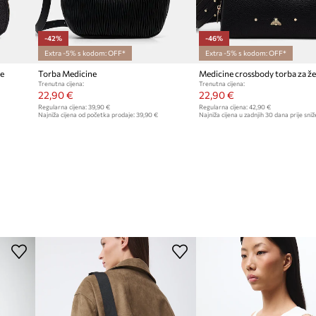
-42%
-46%
Extra -5% s kodom: OFF*
Extra -5% s kodom: OFF*
ne
Torba Medicine
Medicine crossbody torba za ž
Trenutna cijena:
Trenutna cijena:
22,90 €
22,90 €
Regularna cijena:
39,90 €
Regularna cijena:
42,90 €
Najniža cijena od početka prodaje:
39,90 €
Najniža cijena u zadnjih 30 dana prije sniž