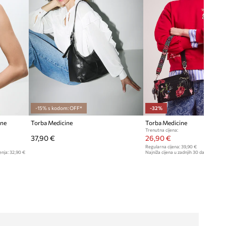
-15% s kodom: OFF*
-32%
ene
Torba Medicine
Torba Medicine
Trenutna cijena:
37,90 €
26,90 €
Regularna cijena:
39,90 €
enja:
32,90 €
Najniža cijena u zadnjih 30 dana prije sn