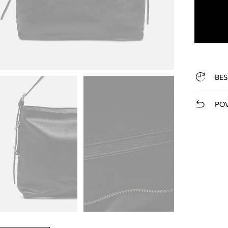
BES
POV