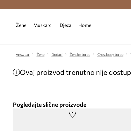
Premium Fashion Benefits >
Besplatna d
Žene
Muškarci
Djeca
Home
Answear
Žene
Dodaci
Ženske torbe
Crossbody torbe
Ovaj proizvod trenutno nije dostu
Pogledajte slične proizvode