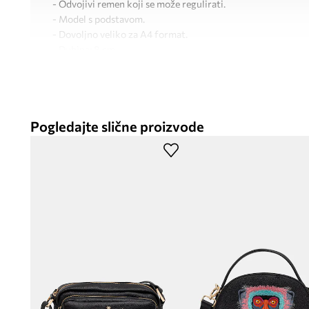
- Odvojivi remen koji se može regulirati.
- Model s podstavom.
- Dovoljno veliko za A4 format.
- Dubina: 8 cm.
- Visina: 28 cm.
- Širina pri dnu: 39 cm.
Pogledajte slične proizvode