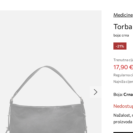
Medicine
Torba
boja: crna
-21%
Trenutna cij
17,90 
Regularna ci
Najniža cijen
Boja:
crna
Nedostup
Nažalost, 
proizvoda 