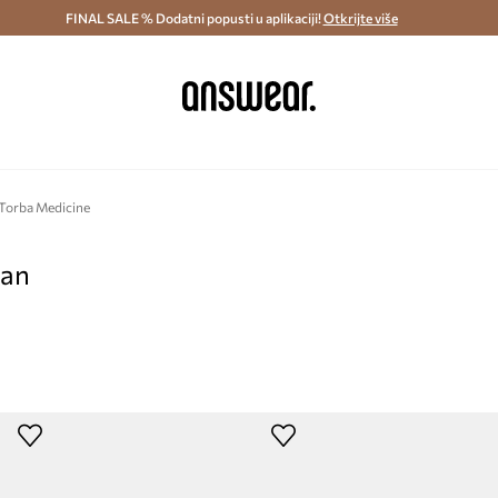
ostava i povrat (od 70€) >
FINAL SALE % Dodatni popusti u aplikaciji!
Dostava u roku 48 sati >
Otkrijte više
Štedite s 
Torba Medicine
pan