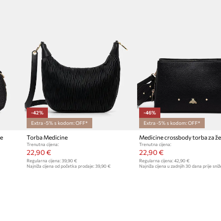
-42%
-46%
Extra -5% s kodom: OFF*
Extra -5% s kodom: OFF*
ne
Torba Medicine
Medicine crossbody torba za ž
Trenutna cijena:
Trenutna cijena:
22,90 €
22,90 €
Regularna cijena:
39,90 €
Regularna cijena:
42,90 €
Najniža cijena od početka prodaje:
39,90 €
Najniža cijena u zadnjih 30 dana prije sniž