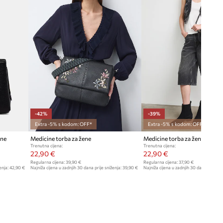
-42%
-39%
Extra -5% s kodom: OFF*
Extra -5% s kodom: OFF*
ene
Medicine torba za žene
Medicine torba za žene od imit
Trenutna cijena:
Trenutna cijena:
22,90 €
22,90 €
Regularna cijena:
39,90 €
Regularna cijena:
37,90 €
enja:
42,90 €
Najniža cijena u zadnjih 30 dana prije sniženja:
39,90 €
Najniža cijena u zadnjih 30 dana prije sn