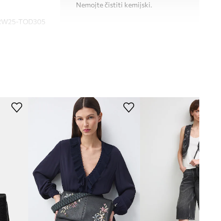
Nemojte čistiti kemijski.
RW25-TOD305
crna
Medicine