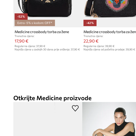
-52%
Extra -5% s kodom: OFF*
-42%
Medicine crossbody torba za žene
Medicine crossbody torba za že
Trenutna cijena:
Trenutna cijena:
17,90 €
22,90 €
Regularna cijena:
37,90 €
Regularna cijena:
39,90 €
Najniža cijena u zadnjih 30 dana prije sniženja:
37,90 €
Najniža cijena od početka prodaje:
39,90 €
Otkrijte Medicine proizvode