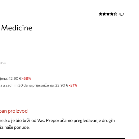
4.7
 Medicine
ena:
€
jena:
42,90 €
-58%
a u zadnjih 30 dana prije sniženja:
22,90 €
 -21%
an proizvod
netko je bio brži od Vas. Preporučamo pregledavanje drugih
iz naše ponude.