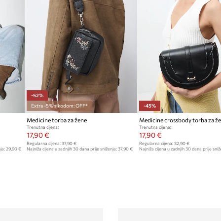
-52%
Extra -5% s kodom: OFF*
-45%
Medicine torba za žene
Medicine crossbody torba za ž
Trenutna cijena:
Trenutna cijena:
17,90 €
17,90 €
Regularna cijena:
37,90 €
Regularna cijena:
32,90 €
ja:
29,90 €
Najniža cijena u zadnjih 30 dana prije sniženja:
37,90 €
Najniža cijena u zadnjih 30 dana prije sniž