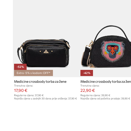
-52%
Extra -5% s kodom: OFF*
-42%
Medicine crossbody torba za žene
Medicine crossbody torba za že
Trenutna cijena:
Trenutna cijena:
17,90 €
22,90 €
Regularna cijena:
37,90 €
Regularna cijena:
39,90 €
Najniža cijena u zadnjih 30 dana prije sniženja:
37,90 €
Najniža cijena od početka prodaje:
39,90 €