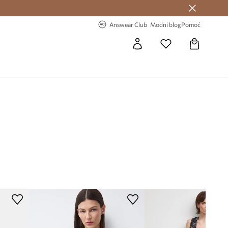
Answear Club >
-20% na prvu narudžbu >
Answear Club
Modni blog
Pomoć