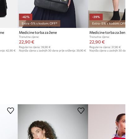
-42%
-39%
Extra -5% s kodom: OFF*
Extra -5% s kodom: OFF*
ene
Medicine torba za žene
Medicine torba za žene od imit
Trenutna cijena:
Trenutna cijena:
22,90 €
22,90 €
Regularna cijena:
39,90 €
Regularna cijena:
37,90 €
enja:
42,90 €
Najniža cijena u zadnjih 30 dana prije sniženja:
39,90 €
Najniža cijena u zadnjih 30 dana prije sn