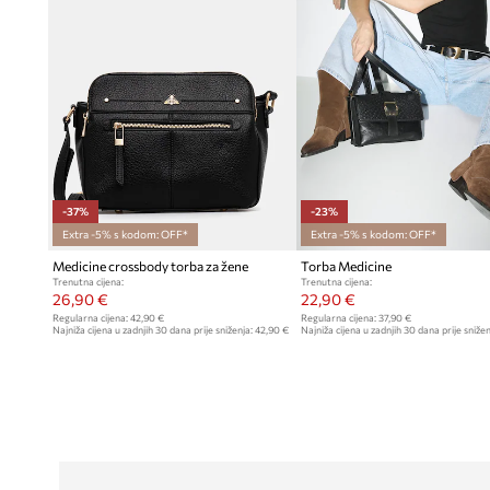
-37%
-23%
Extra -5% s kodom: OFF*
Extra -5% s kodom: OFF*
Medicine crossbody torba za žene
Torba Medicine
Trenutna cijena:
Trenutna cijena:
26,90 €
22,90 €
Regularna cijena:
42,90 €
Regularna cijena:
37,90 €
Najniža cijena u zadnjih 30 dana prije sniženja:
42,90 €
Najniža cijena u zadnjih 30 dana prije snižen