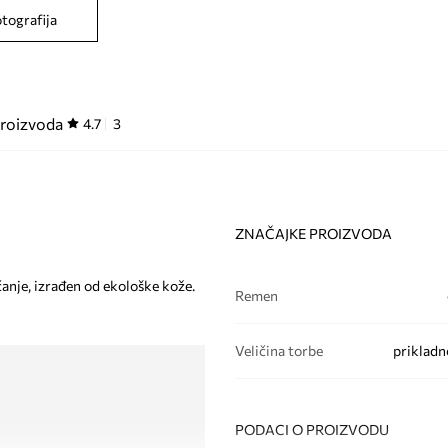
otografija
proizvoda
4.7
3
ZNAČAJKE PROIZVODA
anje, izrađen od ekološke kože.
Remen
Veličina torbe
prikladn
PODACI O PROIZVODU