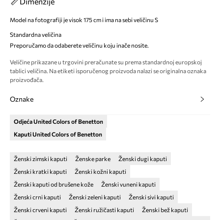
Dimenzije
Model na fotografiji je visok 175 cm i ima na sebi veličinu S
Standardna veličina
Preporučamo da odaberete veličinu koju inače nosite.
Veličine prikazane u trgovini preračunate su prema standardnoj europskoj
tablici veličina. Na etiketi isporučenog proizvoda nalazi se originalna oznaka
proizvođača.
Oznake
Odjeća United Colors of Benetton
Kaputi United Colors of Benetton
Ženski zimski kaputi
Ženske parke
Ženski dugi kaputi
Ženski kratki kaputi
Ženski kožni kaputi
Ženski kaputi od brušene kože
Ženski vuneni kaputi
Ženski crni kaputi
Ženski zeleni kaputi
Ženski sivi kaputi
Ženski crveni kaputi
Ženski ružičasti kaputi
Ženski bež kaputi