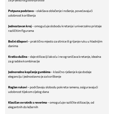
za prijelazna godišnja doba
Potpuna podstava
– olakšava oblačenje i nošenje, povećavajući
udobnost korištenja
Jednostavan kroj
– omogućuje slobodu kretanja i univerzalno pristaje
različitim figurama
Bočni džepovi
– praktično mjesto za sitnice ili grijanje ruku u hladnijim
danima
Kratka dužina
– daje stilizaciji lakoću i ne ograničava kretanje, idealna
za gradske kombinacije
Jednoredno kopčanje gumbima
– klasično rješenje koje dodaje
eleganciju i jednostavno je za korištenje
Raglan rukavi
– podržavaju slobodu pokreta ramena, osiguravajući
udobnost tijekom cijelog dana
Klasičan ovratnik s reverima
– omogućuje različite stilizacije, od
elegantnih do ležernih