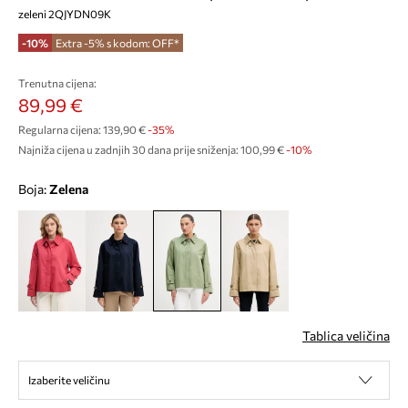
zeleni 2QJYDN09K
-10%
Extra -5% s kodom: OFF*
Trenutna cijena:
89,99 €
Regularna cijena:
139,90 €
-35%
Najniža cijena u zadnjih 30 dana prije sniženja:
100,99 €
 -10%
Boja:
zelena
Tablica veličina
Izaberite veličinu