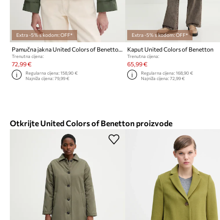
Extra -5% s kodom: OFF*
Extra -5% s kodom: OFF*
Pamučna jakna United Colors of Benetton
Kaput United Colors of Benetton
Trenutna cijena:
Trenutna cijena:
72,99 €
65,99 €
Regularna cijena:
158,90 €
Regularna cijena:
168,90 €
Najniža cijena:
79,99 €
Najniža cijena:
72,99 €
Otkrijte United Colors of Benetton proizvode