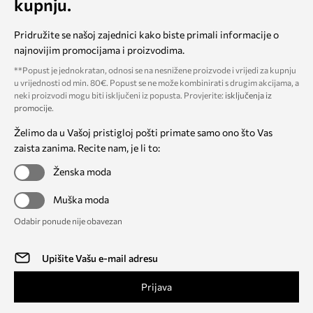
kupnju.
Pridružite se našoj zajednici kako biste primali informacije o
najnovijim promocijama i proizvodima.
**Popust je jednokratan, odnosi se na nesnižene proizvode i vrijedi za kupnju
u vrijednosti od min. 80€. Popust se ne može kombinirati s drugim akcijama, a
neki proizvodi mogu biti isključeni iz popusta. Provjerite:
isključenja iz
promocije
.
Želimo da u Vašoj pristigloj pošti primate samo ono što Vas
zaista zanima. Recite nam, je li to:
Ženska moda
Muška moda
Odabir ponude nije obavezan
Prijava