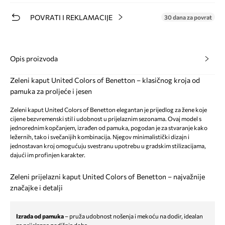
POVRATI I REKLAMACIJE
30 dana za povrat
Opis proizvoda
Zeleni kaput United Colors of Benetton – klasičnog kroja od
pamuka za proljeće i jesen
Zeleni kaput United Colors of Benetton elegantan je prijedlog za žene koje
cijene bezvremenski stil i udobnost u prijelaznim sezonama. Ovaj model s
jednorednim kopčanjem, izrađen od pamuka, pogodan je za stvaranje kako
ležernih, tako i svečanijih kombinacija. Njegov minimalistički dizajn i
jednostavan kroj omogućuju svestranu upotrebu u gradskim stilizacijama,
dajući im profinjen karakter.
Zeleni prijelazni kaput United Colors of Benetton – najvažnije
značajke i detalji
Izrada od pamuka
– pruža udobnost nošenja i mekoću na dodir, idealan