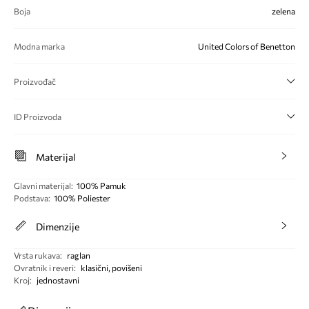
Boja
zelena
Modna marka
United Colors of Benetton
Proizvođač
ID Proizvoda
Materijal
Glavni materijal
:
100% Pamuk
Podstava
:
100% Poliester
Dimenzije
Vrsta rukava
:
raglan
Ovratnik i reveri
:
klasični, povišeni
Kroj
:
jednostavni