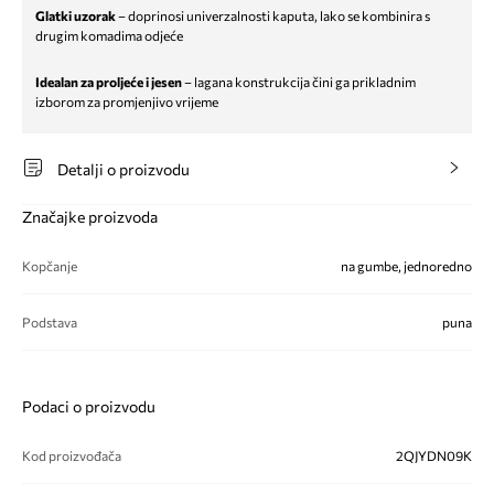
Glatki uzorak
– doprinosi univerzalnosti kaputa, lako se kombinira s
drugim komadima odjeće
Idealan za proljeće i jesen
– lagana konstrukcija čini ga prikladnim
izborom za promjenjivo vrijeme
Detalji o proizvodu
Značajke proizvoda
Kopčanje
na gumbe, jednoredno
Podstava
puna
Podaci o proizvodu
Kod proizvođača
2QJYDN09K