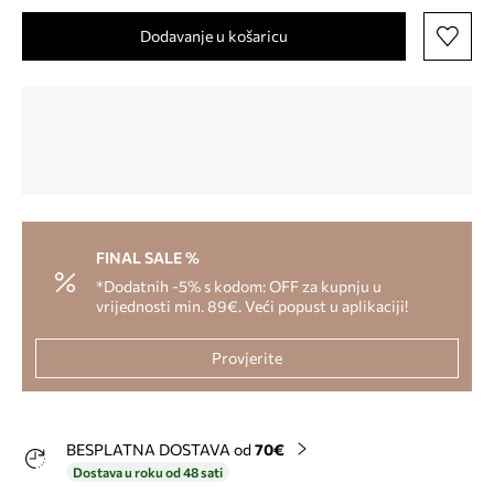
Dodavanje u košaricu
FINAL SALE %
*Dodatnih -5% s kodom: OFF za kupnju u
vrijednosti min. 89€. Veći popust u aplikaciji!
Provjerite
BESPLATNA DOSTAVA od
70€
Dostava u roku od 48 sati