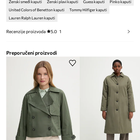
Ženski smeđi kaputi
Ženski plavi kaputi
Guess kaputi
Pinko kaputi
United Colors of Benetton kaputi
Tommy Hilfiger kaputi
Lauren Ralph Lauren kaputi
Recenzije proizvoda
5.0
1
Preporučeni proizvodi