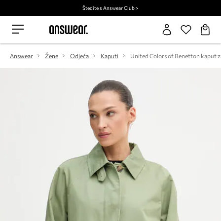
Štedite s Answear Club >
Answear
Žene
Odjeća
Kaputi