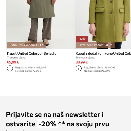
-10%
Extra -5% s kodom: OFF*
Extra -5% s kodom: OFF*
Kaput United Colors of Benetton
Trenutna cijena:
Trenutna cijena:
65,99 €
88,99 €
Regularna cijena:
168,90 €
Regularna cijena:
168,90 €
Najniža cijena:
72,99 €
Najniža cijena:
98,99 €
Prijavite se na naš newsletter i
ostvarite
-20%
** na svoju prvu