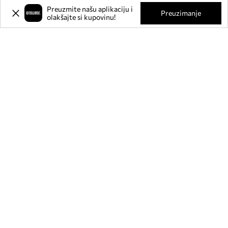
Preuzmite našu aplikaciju i
Preuzimanje
olakšajte si kupovinu!
Prijavite se na naš newsletter i
ostvarite
-20%
** na svoju prvu
kupnju.
Pridružite se našoj zajednici kako biste primali informacije o
najnovijim promocijama i proizvodima.
**Popust je jednokratan, odnosi se na nesnižene proizvode i vrijedi za kupnju
u vrijednosti od min. 80€. Popust se ne može kombinirati s drugim akcijama, a