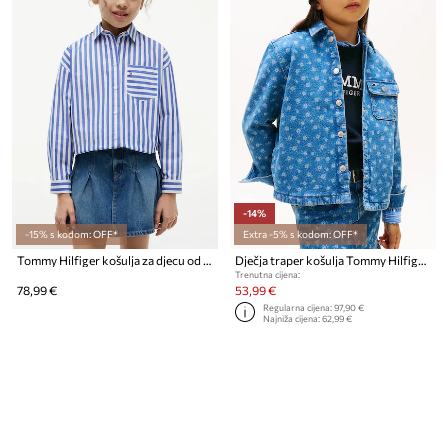
-14%
-15% s kodom: OFF*
Extra -5% s kodom: OFF*
Tommy Hilfiger košulja za djecu od pamuka
Dječja traper košulja Tommy Hilfiger
Trenutna cijena:
78,99 €
53,99 €
Regularna cijena:
97,90 €
Najniža cijena:
62,99 €