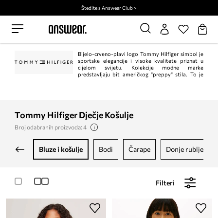
Štedite s Answear Club >
Bijelo-crveno-plavi logo Tommy Hilfiger simbol je
sportske elegancije i visoke kvalitete priznat u
cijelom svijetu. Kolekcije modne marke
predstavljaju bit američkog "preppy" stila. To je
klasik u trenutnom, modernom izdanju. Istodobno, Tommy Hilfiger jedan je od
vodećih lifestyle modnih marki s ​​više od 1.000 trgovina u 90 zemalja.
Tommy Hilfiger Dječje Košulje
Broj odabranih proizvoda: 4
bluze i košulje
bodi
čarape
donje rublje
Filteri