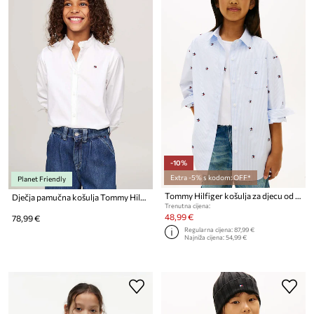
-10%
Extra -5% s kodom: OFF*
Planet Friendly
Tommy Hilfiger košulja za djecu od pamuka
Dječja pamučna košulja Tommy Hilfiger
Trenutna cijena:
48,99 €
78,99 €
Regularna cijena:
87,99 €
Najniža cijena:
54,99 €