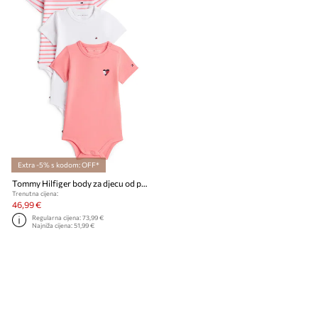
Extra -5% s kodom: OFF*
Tommy Hilfiger body za djecu od pamuka 3-pack
Trenutna cijena:
46,99 €
Regularna cijena:
73,99 €
Najniža cijena:
51,99 €