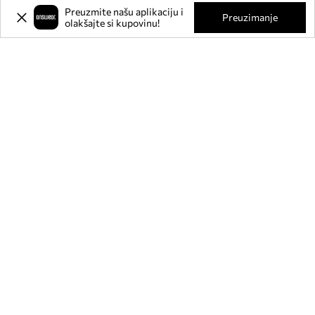
Preuzmite našu aplikaciju i
Preuzimanje
olakšajte si kupovinu!
Prijavite se na naš newsletter i
ostvarite
-20%
** na svoju prvu
kupnju.
Pridružite se našoj zajednici kako biste primali informacije o
najnovijim promocijama i proizvodima.
**Popust je jednokratan, odnosi se na nesnižene proizvode i vrijedi za kupnju
u vrijednosti od min. 80€. Popust se ne može kombinirati s drugim akcijama, a