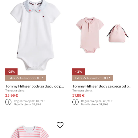
-21%
-12%
Extra -5% s kodom: OFF*
Extra -5% s kodom: OFF*
Tommy Hilfiger body za djecu od pamuka
Tommy Hilfiger Body za djecu od pamuka
Trenutna cijena:
Trenutna cijena:
25,99 €
27,99 €
Regularna cijena:
40,99 €
Regularna cijena:
40,99 €
Najniža cijena:
32,99 €
Najniža cijena:
31,99 €