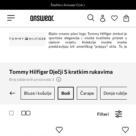
Štedite s Answear Club >
Bijelo-crveno-plavi logo Tommy Hilfiger simbol je
sportske elegancije i visoke kvalitete priznat u
cijelom svijetu. Kolekcije modne marke
predstavljaju bit američkog "preppy" stila. To je
klasik u trenutnom, modernom izdanju. Istodobno, Tommy Hilfiger jedan je od
vodećih lifestyle modnih marki s ​​više od 1.000 trgovina u 90 zemalja.
Tommy Hilfiger Dječji S kratkim rukavima
Broj odabranih proizvoda: 3
bluze i košulje
bodi
čarape
donje rublje
Filteri